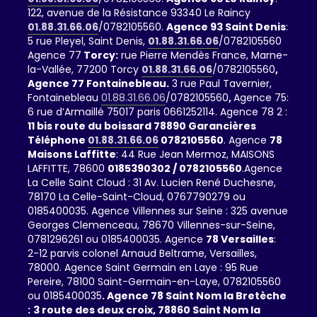
122, avenue de la Résistance 93340 Le Raincy
01.88.31.66.06
/0782105560.
Agence 93 Saint Denis
:
5 rue Pleyel, Saint Denis,
01.88.31.66.06
/0782105560
Agence 77
Torcy:
rue Pierre Mendès France, Marne-
la-Vallée, 77200 Torcy
01.88.31.66.06
/0782105560
,
Agence 77 Fontainebleau.
3 rue Paul Tavernier,
Fontainebleau
01.88.31.66.06
/0782105560
,
Agence 75:
6 rue d’Armaillé 75017 paris 0661252114. Agence 78 2 :
11 bis route du boissard 78890 Garancières
Téléphone
01.88.31.66.06
0782105560
. Agence
78
Maisons Laffitte
: 44 Rue Jean Mermoz, MAISONS
LAFFITTE, 78600
0185390302 / 0782105560
.Agence
La Celle Saint Cloud : 31 Av. Lucien René Duchesne,
78170 La Celle-Saint-Cloud, 0767790279 ou
0185400035. Agence Villennes sur Seine : 325 avenue
Georges Clemenceau, 78670 Villennes-sur-Seine,
0781296261 ou 0185400035. Agence
78 Versailles
:
2-12 parvis colonel Arnaud Beltrame, Versailles,
78000. Agence Saint Germain en Laye : 95 Rue
Pereire, 78100 Saint-Germain-en-Laye, 0782105560
ou 0185400035
. Agence 78 Saint Nom la Bretèche
:
3 route des deux croix, 78860 Saint Nom la