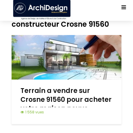
constructeur Crosne 91560
Terrain a vendre sur
Crosne 91560 pour acheter
votre maison neuve
1 558 vues