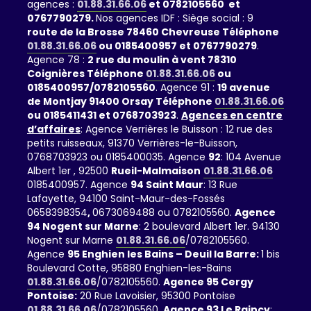
agences :
01.88.31.66.06
et 0782105560 et
0767790279.
Nos agences IDF : Siège social : 9
route de la Brosse 78460 Chevreuse Téléphone
01.88.31.66.06
ou 0185400957 et 0767790279
.
Agence 78 :
2 rue du moulin à vent 78310
Coignières Téléphone
01.88.31.66.06
ou
0185400957/0782105560
. Agence 91 :
19 avenue
de Montjay 91400 Orsay Téléphone
01.88.31.66.06
ou 0185411431 et 0768703923
.
Agences en centre
d’affaires
: Agence Verrières le Buisson : 12 rue des
petits ruisseaux, 91370 Verrières-le-Buisson,
0768703923 ou 0185400035. Agence
92
: 104 Avenue
Albert 1er , 92500
Rueil-Malmaison
01.88.31.66.06
0185400957. Agence
94 Saint Maur
: 13 Rue
Lafayette, 94100 Saint-Maur-des-Fossés
0658398354
,
0673069488 ou 0782105560.
Agence
94 Nogent sur Marne
: 2 boulevard Albert 1er. 94130
Nogent sur Marne
01.88.31.66.06
/0782105560.
Agence
95 Enghien les Bains – Deuil la Barre:
1 bis
Boulevard Cotte, 95880 Enghien-les-Bains
01.88.31.66.06
/0782105560.
Agence 95 Cergy
Pontoise:
20 Rue Lavoisier, 95300 Pontoise
01.88.31.66.06
/0782105560.
Agence 93 Le Raincy
: