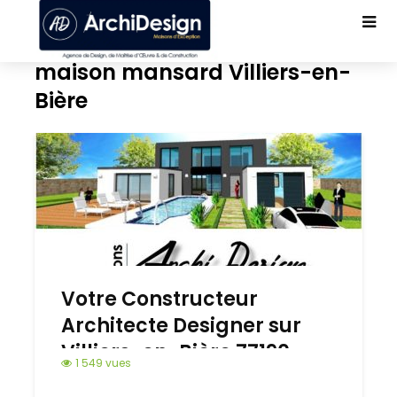
maison mansard Villiers-en-
Bière
Votre Constructeur
Architecte Designer sur
Villiers-en-Bière 77190
1 549 vues