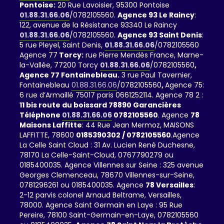
Pontoise:
20 Rue Lavoisier, 95300 Pontoise
01.88.31.66.06
/0782105560.
Agence 93 Le Raincy
:
122, avenue de la Résistance 93340 Le Raincy
01.88.31.66.06
/0782105560.
Agence 93 Saint Denis
:
5 rue Pleyel, Saint Denis,
01.88.31.66.06
/0782105560
Agence 77
Torcy:
rue Pierre Mendès France, Marne-
la-Vallée, 77200 Torcy
01.88.31.66.06
/0782105560
,
Agence 77 Fontainebleau.
3 rue Paul Tavernier,
Fontainebleau
01.88.31.66.06
/0782105560
,
Agence 75:
6 rue d’Armaillé 75017 paris 0661252114. Agence 78 2 :
11 bis route du boissard 78890 Garancières
Téléphone
01.88.31.66.06
0782105560
. Agence
78
Maisons Laffitte
: 44 Rue Jean Mermoz, MAISONS
LAFFITTE, 78600
0185390302 / 0782105560
.Agence
La Celle Saint Cloud : 31 Av. Lucien René Duchesne,
78170 La Celle-Saint-Cloud, 0767790279 ou
0185400035. Agence Villennes sur Seine : 325 avenue
Georges Clemenceau, 78670 Villennes-sur-Seine,
0781296261 ou 0185400035. Agence
78 Versailles
:
2-12 parvis colonel Arnaud Beltrame, Versailles,
78000. Agence Saint Germain en Laye : 95 Rue
Pereire, 78100 Saint-Germain-en-Laye, 0782105560