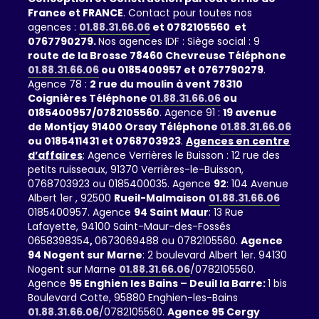
France et FRANCE
. Contact pour toutes nos
agences :
01.88.31.66.06
et 0782105560 et
0767790279.
Nos agences IDF : Siège social : 9
route de la Brosse 78460 Chevreuse Téléphone
01.88.31.66.06
ou 0185400957 et 0767790279
.
Agence 78 :
2 rue du moulin à vent 78310
Coignières Téléphone
01.88.31.66.06
ou
0185400957/0782105560
. Agence 91 :
19 avenue
de Montjay 91400 Orsay Téléphone
01.88.31.66.06
ou 0185411431 et 0768703923
.
Agences en centre
d’affaires
: Agence Verrières le Buisson : 12 rue des
petits ruisseaux, 91370 Verrières-le-Buisson,
0768703923 ou 0185400035. Agence
92
: 104 Avenue
Albert 1er , 92500
Rueil-Malmaison
01.88.31.66.06
0185400957. Agence
94 Saint Maur
: 13 Rue
Lafayette, 94100 Saint-Maur-des-Fossés
0658398354
,
0673069488 ou 0782105560.
Agence
94 Nogent sur Marne
: 2 boulevard Albert 1er. 94130
Nogent sur Marne
01.88.31.66.06
/0782105560.
Agence
95 Enghien les Bains – Deuil la Barre:
1 bis
Boulevard Cotte, 95880 Enghien-les-Bains
01.88.31.66.06
/0782105560.
Agence 95 Cergy