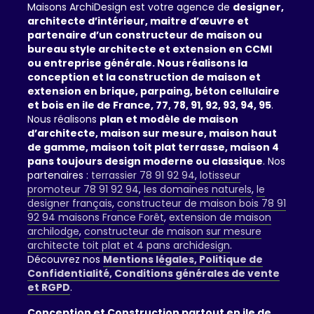
Maisons ArchiDesign est votre agence de
designer,
architecte d’intérieur, maitre d’œuvre et
partenaire d’un constructeur de maison ou
bureau style architecte et extension en CCMI
ou entreprise générale. Nous réalisons la
conception et la construction de maison et
extension en brique, parpaing, béton cellulaire
et bois en ile de France, 77, 78, 91, 92, 93, 94, 95
.
Nous réalisons
plan et modèle de maison
d’architecte, maison sur mesure, maison haut
de gamme, maison toit plat terrasse, maison 4
pans toujours design moderne ou classique
. Nos
partenaires :
terrassier 78 91 92 94
,
lotisseur
promoteur 78 91 92 94
,
les domaines naturels
,
le
designer français
,
constructeur de maison bois 78 91
92 94 maisons France Forêt
,
extension de maison
archilodge
,
constructeur de maison sur mesure
architecte toit plat et 4 pans archidesign
.
Découvrez nos
Mentions légales, Politique de
Confidentialité, Conditions générales de vente
et RGPD
.
Conception et Construction partout en ile de