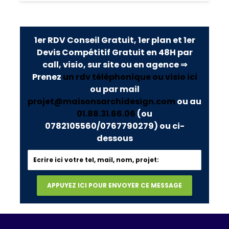
1er RDV Conseil Gratuit, 1er plan et 1er
Devis Compétitif Gratuit en 48H par
call, visio, sur site ou en agence ⇒
Prenez
un rdv téléphonique ou visio ici
ou par mail
projet@maisonsarchidesign.com
ou au
01.88.31.66.06
(ou
0782105560/0767790279)
ou ci-
dessous