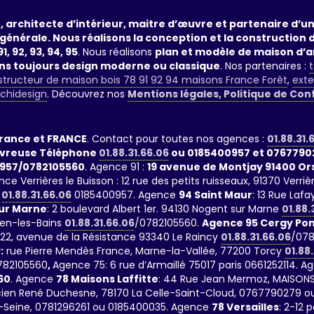
, architecte d’intérieur, maitre d’œuvre et partenaire d’
générale. Nous réalisons la conception et la construction 
1, 92, 93, 94, 95
. Nous réalisons
plan et modèle de maison d’a
ans toujours design moderne ou classique
. Nos partenaires :
t
tructeur de maison bois 78 91 92 94 maisons France Forêt
,
exte
rchidesign
. Découvrez nos
Mentions légales, Politique de Con
France et FRANCE
. Contact pour toutes nos agences :
01.88.31.
evreuse Téléphone
01.88.31.66.06
ou 0185400957 et 0767790
957/0782105560
. Agence 91 :
19 avenue de Montjay 91400 O
nce Verrières le Buisson : 12 rue des petits ruisseaux, 91370 Ve
01.88.31.66.06
0185400957. Agence
94 Saint Maur
: 13 Rue La
ur Marne
: 2 boulevard Albert 1er. 94130 Nogent sur Marne
01.88.
ien-les-Bains
01.88.31.66.06
/0782105560.
Agence 95 Cergy Pon
 122, avenue de la Résistance 93340 Le Raincy
01.88.31.66.06
/078
:
rue Pierre Mendès France, Marne-la-Vallée, 77200 Torcy
01.88
782105560
,
Agence 75: 6 rue d’Armaillé 75017 paris 0661252114. A
60
. Agence
78 Maisons Laffitte
: 44 Rue Jean Mermoz, MAISONS
Lucien René Duchesne, 78170 La Celle-Saint-Cloud, 0767790279 ou
-Seine, 0781296261 ou 0185400035. Agence
78 Versailles
: 2-12 