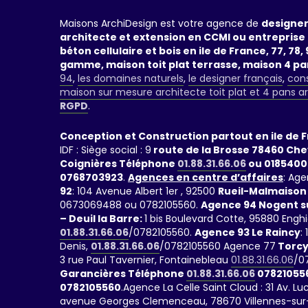
Maisons ArchiDesign est votre agence de
designer
architecte et extension en CCMI ou entreprise 
béton cellulaire et bois en ile de France, 77, 78, 9
gamme, maison toit plat terrasse, maison 4 p
94
,
les domaines naturels
,
le designer français
,
cons
maison sur mesure architecte toit plat et 4 pans a
RGPD
.
Conception et Construction partout en ile de 
IDF : Siège social : 9
route de la Brosse 78460 Ch
Coignières Téléphone
01.88.31.66.06
ou 0185400
0768703923
.
Agences en centre d’affaires
: Age
92
: 104 Avenue Albert 1er , 92500
Rueil-Malmaison
0673069488 ou 0782105560.
Agence 94 Nogent s
– Deuil la Barre:
1 bis Boulevard Cotte, 95880 Engh
01.88.31.66.06
/0782105560.
Agence 93 Le Raincy
:
Denis,
01.88.31.66.06
/0782105560 Agence 77
Torcy
3 rue Paul Tavernier, Fontainebleau
01.88.31.66.06
/0
Garancières Téléphone
01.88.31.66.06
07821055
0782105560
.Agence La Celle Saint Cloud : 31 Av. 
avenue Georges Clemenceau, 78670 Villennes-sur