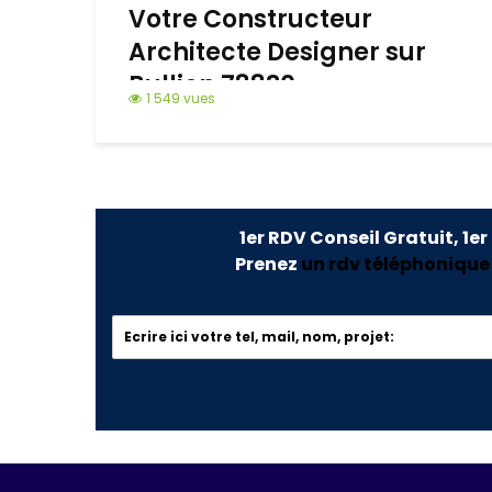
Votre Constructeur
Architecte Designer sur
Bullion 78830
1 549 vues
1er RDV Conseil Gratuit, 1er
Prenez
un rdv téléphonique o