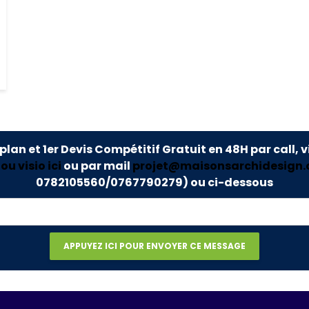
 plan et 1er Devis Compétitif Gratuit en 48H par call, v
u visio ici
ou par mail
projet@maisonsarchidesign
0782105560/0767790279)
ou ci-dessous