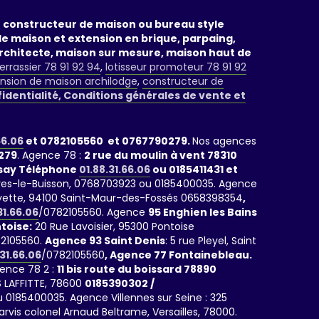
un constructeur de maison ou bureau style
de maison et extension en brique, parpaing,
rchitecte, maison sur mesure, maison haut de
errassier 78 91 92 94
,
lotisseur promoteur 78 91 92
nsion de maison archilodge
,
constructeur de
fidentialité, Conditions générales de vente et
66.06
et 0782105560 et 0767790279.
Nos agences
279
. Agence 78 :
2 rue du moulin à vent 78310
rsay Téléphone
01.88.31.66.06
ou 0185411431 et
rrières-le-Buisson, 0768703923 ou 0185400035. Agence
fayette, 94100 Saint-Maur-des-Fossés 0658398354
,
31.66.06
/0782105560. Agence
95 Enghien les Bains
toise:
20 Rue Lavoisier, 95300 Pontoise
2105560.
Agence 93 Saint Denis
: 5 rue Pleyel, Saint
.31.66.06
/0782105560
, Agence 77 Fontainebleau.
gence 78 2 :
11 bis route du boissard 78890
 LAFFITTE, 78600
0185390302 /
 0185400035. Agence Villennes sur Seine : 325
parvis colonel Arnaud Beltrame, Versailles, 78000.