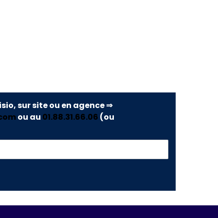
isio, sur site ou en agence ⇒
.com
ou au
01.88.31.66.06
(ou