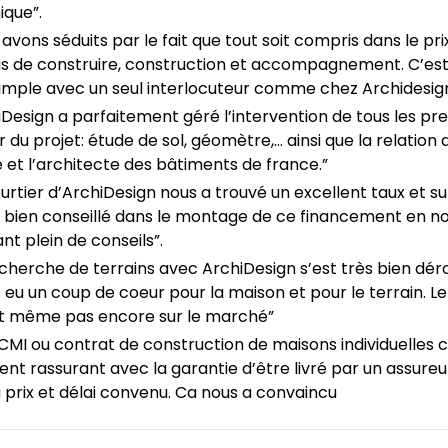
ique”.
avons séduits par le fait que tout soit compris dans le prix
s de construire, construction et accompagnement. C’es
simple avec un seul interlocuteur comme chez Archidesign
iDesign a parfaitement géré l’intervention de tous les pre
 du projet: étude de sol, géomètre,… ainsi que la relation 
e et l’architecte des bâtiments de france.”
ourtier d’ArchiDesign nous a trouvé un excellent taux et s
s bien conseillé dans le montage de ce financement en n
nt plein de conseils”.
echerche de terrains avec ArchiDesign s’est très bien dér
 eu un coup de coeur pour la maison et pour le terrain. Le
it même pas encore sur le marché”
CCMI ou contrat de construction de maisons individuelles c
nt rassurant avec la garantie d’être livré par un assureur
à prix et délai convenu. Ca nous a convaincu