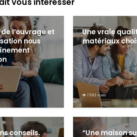
ait vous intéresser
 de l’ouvrage et
Une vraie quali
isation nous
matériaux chois
einement
on
1 592 vues
ns conseils.
“Une maison s