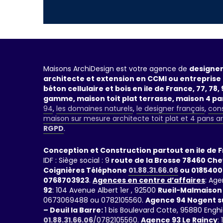
Maisons ArchiDesign est votre agence de
designer
architecte et extension en CCMI ou entreprise 
béton cellulaire et bois en ile de France, 77, 78, 9
gamme, maison toit plat terrasse, maison 4 p
94
,
les domaines naturels
,
le designer français
,
cons
maison sur mesure architecte toit plat et 4 pans a
RGPD
.
Conception et Construction partout en ile de 
IDF : Siège social : 9
route de la Brosse 78460 Ch
Coignières Téléphone
01.88.31.66.06
ou 0185400
0768703923
.
Agences en centre d’affaires
: Age
92
: 104 Avenue Albert 1er , 92500
Rueil-Malmaison
0673069488 ou 0782105560.
Agence 94 Nogent s
– Deuil la Barre:
1 bis Boulevard Cotte, 95880 Engh
01.88.31.66.06
/0782105560.
Agence 93 Le Raincy
: