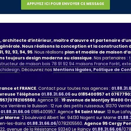
, architecte d’intérieur, maitre d’œuvre et partenaire d’
générale. Nous réalisons la conception et la construction 
1, 92, 93, 94, 95
. Nous réalisons
plan et modèle de maison d’a
ans toujours design moderne ou classique
. Nos partenaires :
t
tructeur de maison bois 78 91 92 94 maisons France Forêt
,
exte
rchidesign
. Découvrez nos
Mentions légales, Politique de Con
France et FRANCE
. Contact pour toutes nos agences :
01.88.31.
evreuse Téléphone
01.88.31.66.06
ou 0185400957 et 0767790
957/0782105560
. Agence 91 :
19 avenue de Montjay 91400 O
nce Verrières le Buisson : 12 rue des petits ruisseaux, 91370 Ve
01.88.31.66.06
0185400957. Agence
94 Saint Maur
: 13 Rue La
ur Marne
: 2 boulevard Albert 1er. 94130 Nogent sur Marne
01.88.
ien-les-Bains
01.88.31.66.06
/0782105560.
Agence 95 Cergy Pon
 122, avenue de la Résistance 93340 Le Raincy
01.88.31.66.06
/078