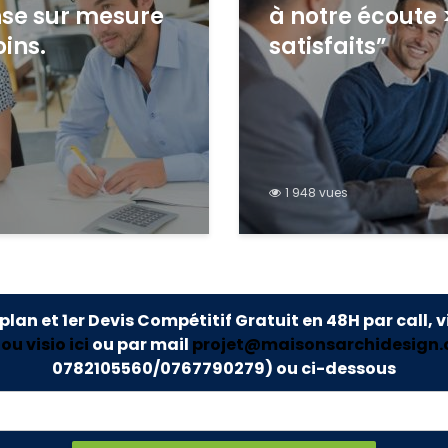
se sur mesure
à notre écoute 
ins.
satisfaits”
1 948 vues
 plan et 1er Devis Compétitif Gratuit en 48H par call, v
u visio ici
ou par mail
projet@maisonsarchidesign
0782105560/0767790279)
ou ci-dessous