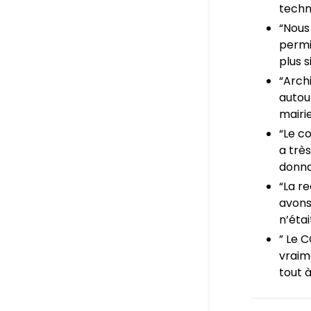
techn
“Nous 
permi
plus 
“Arch
autour
mairi
“Le c
a trè
donna
“La r
avons
n’éta
” Le 
vraime
tout 