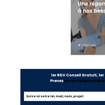
Une répon
à nos beso
1 558 vues
1er RDV Conseil Gratuit, 1er
Prenez
un rdv téléphonique o