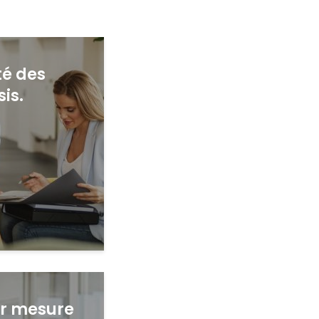
té des
is.
ur mesure