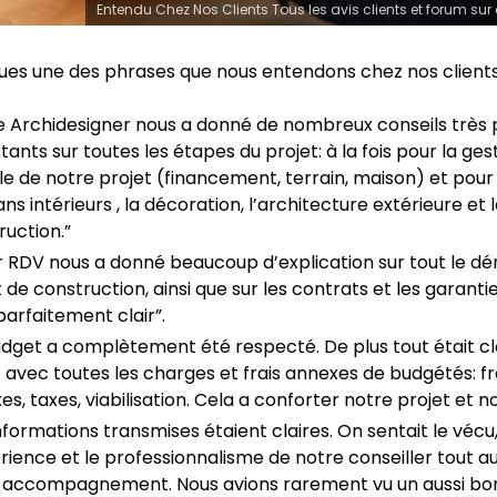
Entendu Chez Nos Clients Tous les avis clients et forum su
ques une des phrases que nous entendons chez nos clients
e Archidesigner nous a donné de nombreux conseils très 
ants sur toutes les étapes du projet: à la fois pour la ges
le de notre projet (financement, terrain, maison) et pour 
ans intérieurs , la décoration, l’architecture extérieure et 
ruction.”
er RDV nous a donné beaucoup d’explication sur tout le dé
 de construction, ainsi que sur les contrats et les garanti
parfaitement clair”.
udget a complètement été respecté. De plus tout était cla
 avec toutes les charges et frais annexes de budgétés: fr
s, taxes, viabilisation. Cela a conforter notre projet et no
nformations transmises étaient claires. On sentait le vécu
érience et le professionnalisme de notre conseiller tout a
 accompagnement. Nous avions rarement vu un aussi bo