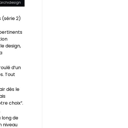
r archidesign
 (série 2)
pertinents
tion
le design,
la
roulé d’un
es. Tout
ir dès le
ais
tre choix”.
,
u long de
n niveau