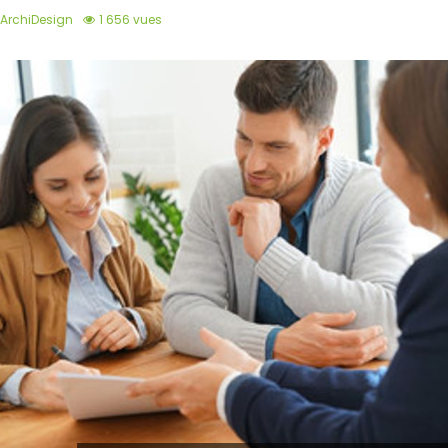
ArchiDesign
1 656 vues