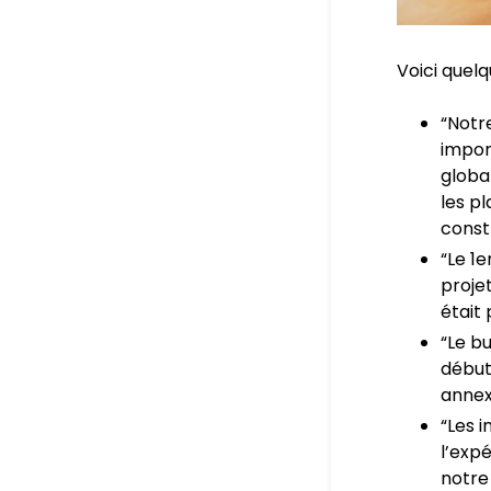
Voici quel
“Notr
import
globa
les pl
const
“Le 1
projet
était 
“Le b
début
annexe
“Les i
l’exp
notre