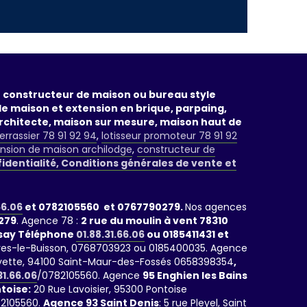
un constructeur de maison ou bureau style
de maison et extension en brique, parpaing,
rchitecte, maison sur mesure, maison haut de
errassier 78 91 92 94
,
lotisseur promoteur 78 91 92
nsion de maison archilodge
,
constructeur de
fidentialité, Conditions générales de vente et
66.06
et 0782105560 et 0767790279.
Nos agences
279
. Agence 78 :
2 rue du moulin à vent 78310
rsay Téléphone
01.88.31.66.06
ou 0185411431 et
rrières-le-Buisson, 0768703923 ou 0185400035. Agence
fayette, 94100 Saint-Maur-des-Fossés 0658398354
,
31.66.06
/0782105560. Agence
95 Enghien les Bains
toise:
20 Rue Lavoisier, 95300 Pontoise
2105560.
Agence 93 Saint Denis
: 5 rue Pleyel, Saint