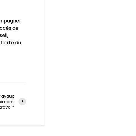
compagner
uccès de
eil,
 fierté du
travaux
 aimant
travail”