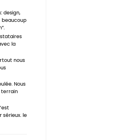
: design,
t beaucoup
”.
stataires
avec la
urtout nous
ous
oulée. Nous
 terrain
’est
 sérieux. le