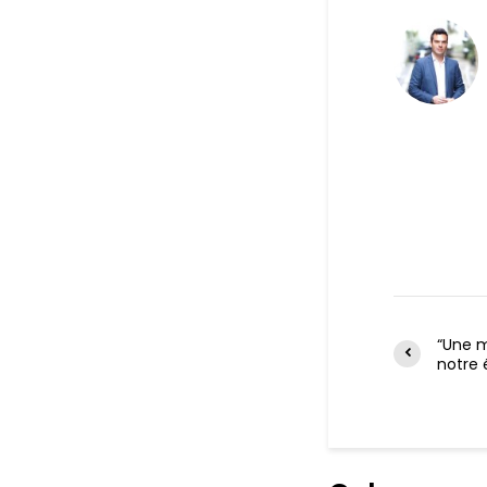
“Une m
notre 