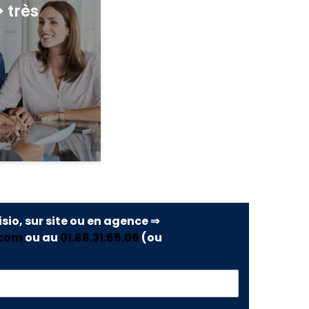
> très
isio, sur site ou en agence ⇒
.com
ou au
01.88.31.66.06
(ou