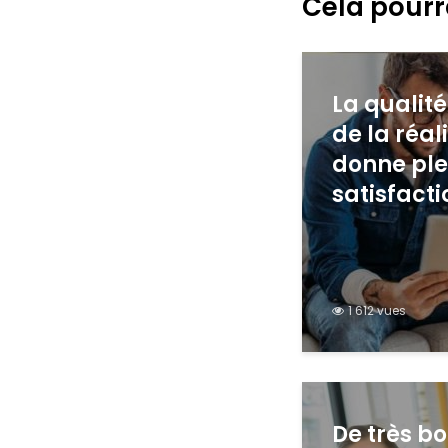
Cela pourr
La qualité
de la réal
donne pl
satisfacti
1 612 vues
De très bo