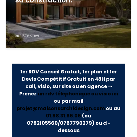
sa construction.
1 576 vues
1er RDV Conseil Gratuit, 1er plan et 1er
Devis Compétitif Gratuit en 48H par
call, visio, sur site ou en agence ⇒
Prenez
un rdv téléphonique ou visio ici
ou par mail
projet@maisonsarchidesign.com
ou au
01.88.31.66.06
(ou
0782105560/0767790279)
ou ci-
dessous