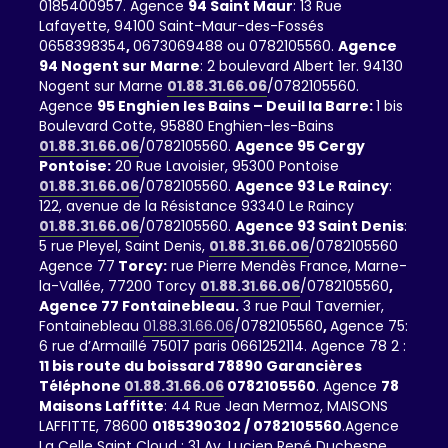
0185400957. Agence
94 Saint Maur
: 13 Rue
Lafayette, 94100 Saint-Maur-des-Fossés
0658398354
,
0673069488 ou 0782105560.
Agence
94 Nogent sur Marne
: 2 boulevard Albert 1er. 94130
Nogent sur Marne
01.88.31.66.06
/0782105560.
Agence
95 Enghien les Bains – Deuil la Barre:
1 bis
Boulevard Cotte, 95880 Enghien-les-Bains
01.88.31.66.06
/0782105560.
Agence 95 Cergy
Pontoise:
20 Rue Lavoisier, 95300 Pontoise
01.88.31.66.06
/0782105560.
Agence 93 Le Raincy
:
122, avenue de la Résistance 93340 Le Raincy
01.88.31.66.06
/0782105560.
Agence 93 Saint Denis
:
5 rue Pleyel, Saint Denis,
01.88.31.66.06
/0782105560
Agence 77
Torcy:
rue Pierre Mendès France, Marne-
la-Vallée, 77200 Torcy
01.88.31.66.06
/0782105560
,
Agence 77 Fontainebleau.
3 rue Paul Tavernier,
Fontainebleau
01.88.31.66.06
/0782105560
,
Agence 75:
6 rue d’Armaillé 75017 paris 0661252114. Agence 78 2 :
11 bis route du boissard 78890 Garancières
Téléphone
01.88.31.66.06
0782105560
. Agence
78
Maisons Laffitte
: 44 Rue Jean Mermoz, MAISONS
LAFFITTE, 78600
0185390302 / 0782105560
.Agence
La Celle Saint Cloud : 31 Av. Lucien René Duchesne,