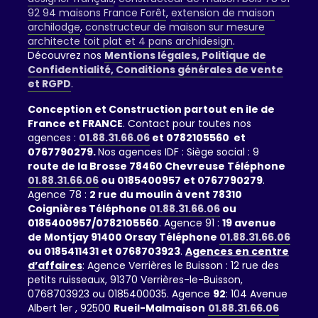
92 94 maisons France Forêt
,
extension de maison
archilodge
,
constructeur de maison sur mesure
architecte toit plat et 4 pans archidesign
.
Découvrez nos
Mentions légales, Politique de
Confidentialité, Conditions générales de vente
et RGPD
.
Conception et Construction partout en ile de
France et FRANCE
. Contact pour toutes nos
agences :
01.88.31.66.06
et 0782105560 et
0767790279.
Nos agences IDF : Siège social : 9
route de la Brosse 78460 Chevreuse Téléphone
01.88.31.66.06
ou 0185400957 et 0767790279
.
Agence 78 :
2 rue du moulin à vent 78310
Coignières Téléphone
01.88.31.66.06
ou
0185400957/0782105560
. Agence 91 :
19 avenue
de Montjay 91400 Orsay Téléphone
01.88.31.66.06
ou 0185411431 et 0768703923
.
Agences en centre
d’affaires
: Agence Verrières le Buisson : 12 rue des
petits ruisseaux, 91370 Verrières-le-Buisson,
0768703923 ou 0185400035. Agence
92
: 104 Avenue
Albert 1er , 92500
Rueil-Malmaison
01.88.31.66.06