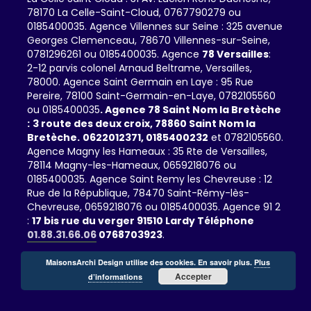
78170 La Celle-Saint-Cloud, 0767790279 ou
0185400035. Agence Villennes sur Seine : 325 avenue
Georges Clemenceau, 78670 Villennes-sur-Seine,
0781296261 ou 0185400035. Agence
78 Versailles
:
2-12 parvis colonel Arnaud Beltrame, Versailles,
78000. Agence Saint Germain en Laye : 95 Rue
Pereire, 78100 Saint-Germain-en-Laye, 0782105560
ou 0185400035
. Agence 78 Saint Nom la Bretèche
:
3 route des deux croix, 78860 Saint Nom la
Bretèche.
0622012371,
0185400232
et 0782105560.
Agence Magny les Hameaux : 35 Rte de Versailles,
78114 Magny-les-Hameaux, 0659218076 ou
0185400035. Agence Saint Remy les Chevreuse : 12
Rue de la République, 78470 Saint-Rémy-lès-
Chevreuse, 0659218076 ou 0185400035. Agence 91 2
:
17 bis rue du verger 91510 Lardy Téléphone
01.88.31.66.06
0768703923
.
MaisonsArchi Design utilise des cookies. En savoir plus.
Plus
Accepter
d’informations