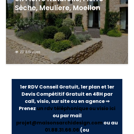
Sèche, Meuliere, Moellon
20 413 vues
1er RDV Conseil Gratuit, 1er plan et 1er
Devis Compétitif Gratuit en 48H par
call, visio, sur site ou en agence ⇒
Prenez
un rdv téléphonique ou visio ici
ou par mail
projet@maisonsarchidesign.com
ou au
01.88.31.66.06
(ou