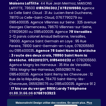
Maisons Laffitte
: 44 Rue Jean Mermoz, MAISONS
LAFFITTE, 78600
0185390302 / 0782105560
.Agence
La Celle Saint Cloud : 31 Av. Lucien René Duchesne,
78170 La Celle-Saint-Cloud, 0767790279 ou
0185400035. Agence Villennes sur Seine : 325 avenue
Georges Clemenceau, 78670 Villennes-sur-Seine,
0781296261 ou 0185400035. Agence
78 Versailles
:
2-12 parvis colonel Arnaud Beltrame, Versailles,
78000. Agence Saint Germain en Laye : 95 Rue
Pereire, 78100 Saint-Germain-en-Laye, 0782105560
ou 0185400035
. Agence 78 Saint Nom la Bretèche
:
3 route des deux croix, 78860 Saint Nom la
Bretèche.
0622012371,
0185400232
et 0782105560.
Agence Magny les Hameaux : 35 Rte de Versailles,
78114 Magny-les-Hameaux, 0659218076 ou
0185400035. Agence Saint Remy les Chevreuse : 12
Rue de la République, 78470 Saint-Rémy-lès-
Chevreuse, 0659218076 ou 0185400035. Agence 91 2
:
17 bis rue du verger 91510 Lardy Téléphone
01.88.31.66.06
0768703923
.
MaisonsArchi Design utilise des cookies. En savoir plus.
Plus