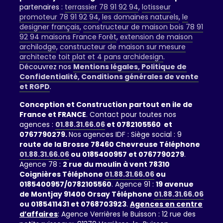
partenaires :
terrassier 78 91 92 94
,
lotisseur
promoteur 78 91 92 94
,
les domaines naturels
,
le
designer français
,
constructeur de maison bois 78 91
92 94 maisons France Forêt
,
extension de maison
archilodge
,
constructeur de maison sur mesure
architecte toit plat et 4 pans archidesign
.
Découvrez nos
Mentions légales, Politique de
Confidentialité, Conditions générales de vente
et RGPD
.
Conception et Construction partout en ile de
France et FRANCE
. Contact pour toutes nos
agences :
01.88.31.66.06
et 0782105560 et
0767790279.
Nos agences IDF : Siège social : 9
route de la Brosse 78460 Chevreuse Téléphone
01.88.31.66.06
ou 0185400957 et 0767790279
.
Agence 78 :
2 rue du moulin à vent 78310
Coignières Téléphone
01.88.31.66.06
ou
0185400957/0782105560
. Agence 91 :
19 avenue
de Montjay 91400 Orsay Téléphone
01.88.31.66.06
ou 0185411431 et 0768703923
.
Agences en centre
d’affaires
: Agence Verrières le Buisson : 12 rue des