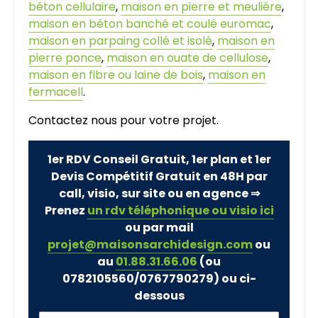
béton cellulaire
,
maison en pierre et meulière
,
maison en béton banché et coulé euromac
,
maison en parpaing collé et isolé
,
maison en
pierre ponce
,
maison en ouate de cellulose
,
maison en fibre ou laine de bois
,
maison en
fermacell
.
Contactez nous pour votre projet.
1er RDV Conseil Gratuit, 1er plan et 1er
Devis Compétitif Gratuit en 48H par
call, visio, sur site ou en agence ⇒
Prenez
un rdv téléphonique ou visio ici
ou par mail
projet@maisonsarchidesign.com
ou
au
01.88.31.66.06
(ou
0782105560/0767790279)
ou ci-
dessous