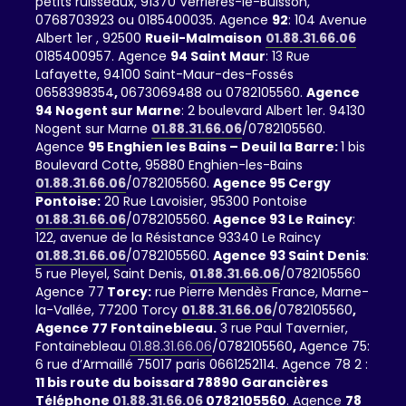
petits ruisseaux, 91370 Verrières-le-Buisson,
0768703923 ou 0185400035. Agence
92
: 104 Avenue
Albert 1er , 92500
Rueil-Malmaison
01.88.31.66.06
0185400957. Agence
94 Saint Maur
: 13 Rue
Lafayette, 94100 Saint-Maur-des-Fossés
0658398354
,
0673069488 ou 0782105560.
Agence
94 Nogent sur Marne
: 2 boulevard Albert 1er. 94130
Nogent sur Marne
01.88.31.66.06
/0782105560.
Agence
95 Enghien les Bains – Deuil la Barre:
1 bis
Boulevard Cotte, 95880 Enghien-les-Bains
01.88.31.66.06
/0782105560.
Agence 95 Cergy
Pontoise:
20 Rue Lavoisier, 95300 Pontoise
01.88.31.66.06
/0782105560.
Agence 93 Le Raincy
:
122, avenue de la Résistance 93340 Le Raincy
01.88.31.66.06
/0782105560.
Agence 93 Saint Denis
:
5 rue Pleyel, Saint Denis,
01.88.31.66.06
/0782105560
Agence 77
Torcy:
rue Pierre Mendès France, Marne-
la-Vallée, 77200 Torcy
01.88.31.66.06
/0782105560
,
Agence 77 Fontainebleau.
3 rue Paul Tavernier,
Fontainebleau
01.88.31.66.06
/0782105560
,
Agence 75:
6 rue d’Armaillé 75017 paris 0661252114. Agence 78 2 :
11 bis route du boissard 78890 Garancières
Téléphone
01.88.31.66.06
0782105560
. Agence
78