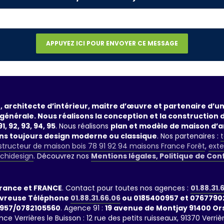
, architecte d’intérieur, maitre d’œuvre et partenaire d’
générale. Nous réalisons la conception et la construction 
1, 92, 93, 94, 95
. Nous réalisons
plan et modèle de maison d’a
ans toujours design moderne ou classique
. Nos partenaires :
t
tructeur de maison bois 78 91 92 94 maisons France Forêt
,
exte
rchidesign
. Découvrez nos
Mentions légales, Politique de Con
France et FRANCE
. Contact pour toutes nos agences :
01.88.31.
evreuse Téléphone
01.88.31.66.06
ou 0185400957 et 0767790
957/0782105560
. Agence 91 :
19 avenue de Montjay 91400 O
nce Verrières le Buisson : 12 rue des petits ruisseaux, 91370 Ve