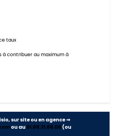
:
ce taux
ns à contribuer au maximum à
isio, sur site ou en agence ⇒
.com
ou au
01.88.31.66.06
(ou