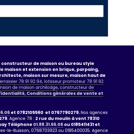
un constructeur de maison ou bureau style
de maison et extension en brique, parpaing,
rchitecte, maison sur mesure, maison haut de
errassier 78 91 92 94
,
lotisseur promoteur 78 91 92
nsion de maison archilodge
,
constructeur de
fidentialité, Conditions générales de vente et
66.06
et 0782105560 et 0767790279.
Nos agences
279
. Agence 78 :
2 rue du moulin à vent 78310
rsay Téléphone
01.88.31.66.06
ou 0185411431 et
rrières-le-Buisson, 0768703923 ou 0185400035. Agence