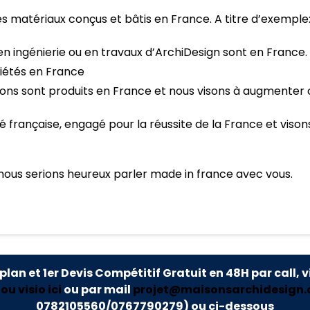
s matériaux conçus et bâtis en France. A titre d’exemple
en ingénierie ou en travaux d’ArchiDesign sont en France.
ciétés en France
sons sont produits en France et nous visons à augmenter 
rançaise, engagé pour la réussite de la France et viso
nous serions heureux parler made in france avec vous.
 plan et 1er Devis Compétitif Gratuit en 48H par call, v
u visio ici
ou par mail
projet@maisonsarchidesign
0782105560/0767790279)
ou ci-dessous