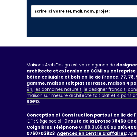
Maisons ArchiDesign est votre agence de
designer
architecte et extension en CCMI ou entreprise 
béton cellulaire et bois en ile de France, 77, 78, 9
gamme, maison toit plat terrasse, maison 4 p
94
,
les domaines naturels
,
le designer français
,
cons
maison sur mesure architecte toit plat et 4 pans a
RGPD
.
Conception et Construction partout en ile de 
IDF : Siège social : 9
route de la Brosse 78460 Ch
Coignières Téléphone
01.88.31.66.06
ou 0185400
0768703923
.
Agences en centre d’affaires
: Age