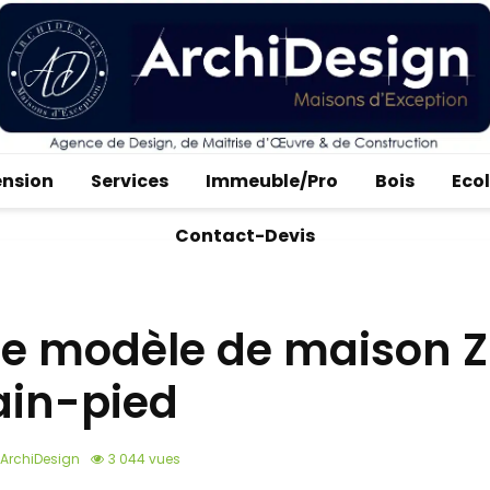
ension
Services
Immeuble/Pro
Bois
Eco
Contact-Devis
re modèle de maison Z
ain-pied
ArchiDesign
3 044 vues