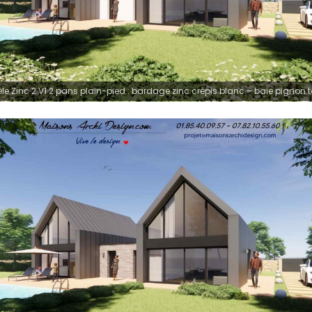
e Zinc 2 V1 2 pans plain-pied : bardage zinc crépis blanc – baie pignon 