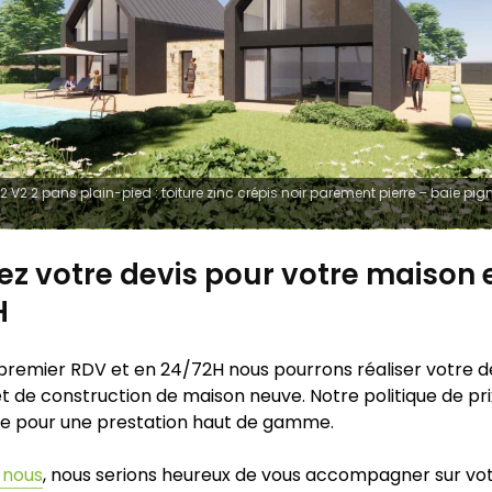
2 V2 2 pans plain-pied : toiture zinc crépis noir parement pierre – baie pig
z votre devis pour votre maison 
H
premier RDV et en 24/72H nous pourrons réaliser votre d
t de construction de maison neuve. Notre politique de pri
e pour une prestation haut de gamme.
 nous
, nous serions heureux de vous accompagner sur vot