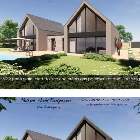
2 V2 2 pans plain-pied : toiture zinc crépis gris parement brique – baie pi