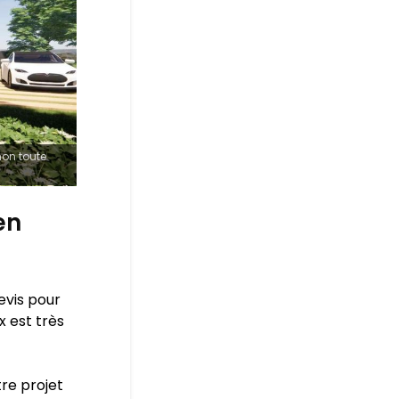
non toute
en
evis pour
x est très
re projet