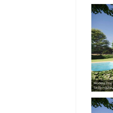
Modèle Zinc 
toute hauteu