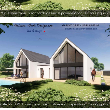
 2 V1 2 pans plain-pied : bardage zinc et parement brique – baie pignon 
dèle Zinc 2 V2 2 pans plain-pied : toiture zinc crépis blanc – baie pignon 