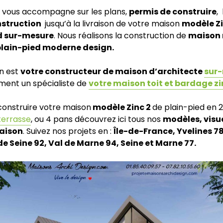
 vous accompagne sur les plans,
permis de construire
,
struction
jusqu’à la livraison de votre maison
modèle Zi
d sur-mesure
. Nous réalisons la construction de
maison
 plain-pied moderne design.
n est
votre constructeur de maison d’architecte
sur
ent un spécialiste de
votre maison toit et bardage zi
 construire votre maison
modèle Zinc 2
de plain-pied en 2
terrasse
, ou 4 pans découvrez ici tous nos
modèles, visue
aison
. Suivez nos projets en :
Île-de-France, Yvelines 7
de Seine 92, Val de Marne 94, Seine et Marne 77.