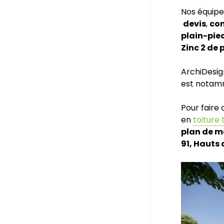
Nos équipe
devis
,
con
plain-pie
Zinc 2 de
ArchiDesig
est notamm
Pour faire
en
toiture 
plan de m
91, Hauts 