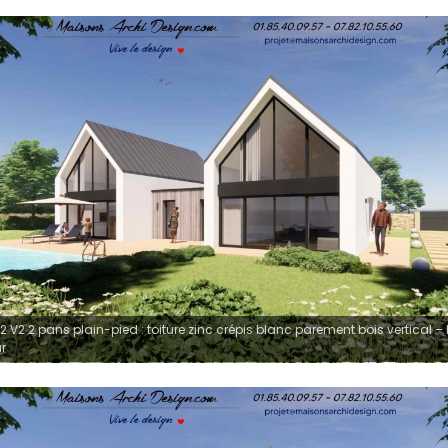
2 V2 2 pans plain-pied : toiture zinc crépis blanc parement bois vertical –
r