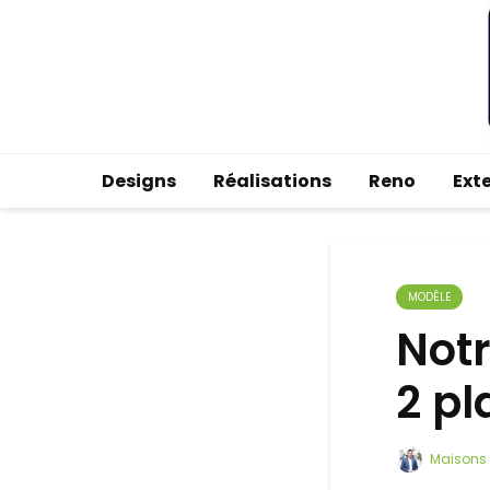
Designs
Réalisations
Reno
Ext
MODÈLE
Not
2 pl
Maisons 