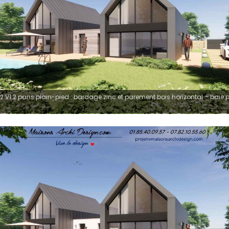
2 V1 2 pans plain-pied : bardage zinc et parement bois horizontal – baie 