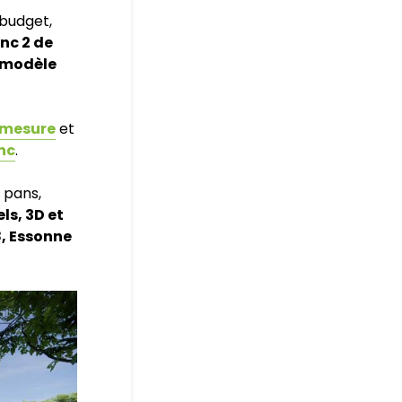
 budget,
nc 2 de
 modèle
-mesure
et
nc
.
 pans,
ls, 3D et
8, Essonne