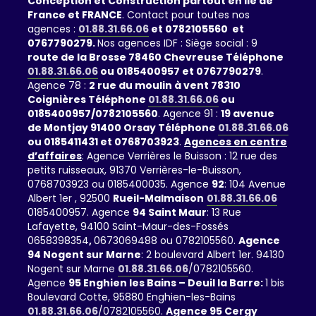
Conception et Construction partout en ile de
France et FRANCE
. Contact pour toutes nos
agences :
01.88.31.66.06
et 0782105560 et
0767790279.
Nos agences IDF : Siège social : 9
route de la Brosse 78460 Chevreuse Téléphone
01.88.31.66.06
ou 0185400957 et 0767790279
.
Agence 78 :
2 rue du moulin à vent 78310
Coignières Téléphone
01.88.31.66.06
ou
0185400957/0782105560
. Agence 91 :
19 avenue
de Montjay 91400 Orsay Téléphone
01.88.31.66.06
ou 0185411431 et 0768703923
.
Agences en centre
d’affaires
: Agence Verrières le Buisson : 12 rue des
petits ruisseaux, 91370 Verrières-le-Buisson,
0768703923 ou 0185400035. Agence
92
: 104 Avenue
Albert 1er , 92500
Rueil-Malmaison
01.88.31.66.06
0185400957. Agence
94 Saint Maur
: 13 Rue
Lafayette, 94100 Saint-Maur-des-Fossés
0658398354
,
0673069488 ou 0782105560.
Agence
94 Nogent sur Marne
: 2 boulevard Albert 1er. 94130
Nogent sur Marne
01.88.31.66.06
/0782105560.
Agence
95 Enghien les Bains – Deuil la Barre:
1 bis
Boulevard Cotte, 95880 Enghien-les-Bains
01.88.31.66.06
/0782105560.
Agence 95 Cergy