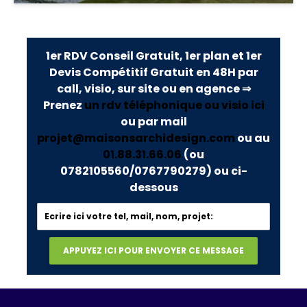
1er RDV Conseil Gratuit, 1er plan et 1er
Devis Compétitif Gratuit en 48H par
call, visio, sur site ou en agence ⇒
Prenez
un rdv téléphonique ou visio ici
ou par mail
projet@maisonsarchidesign.com
ou au
01.88.31.66.06
(ou
0782105560/0767790279)
ou ci-
dessous