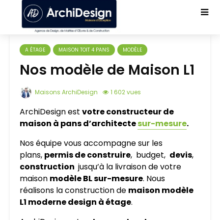
A ÉTAGE
MAISON TOIT 4 PANS
MODÈLE
Nos modèle de Maison L1
Maisons ArchiDesign
1 602 vues
ArchiDesign est
votre constructeur de
maison à pans d’architecte
sur-mesure
.
Nos équipe vous accompagne sur les
plans,
permis de construire
, budget,
devis
,
construction
jusqu’à la livraison de votre
maison
modèle BL sur-mesure
. Nous
réalisons la construction de
maison modèle
L1 moderne design à étage
.