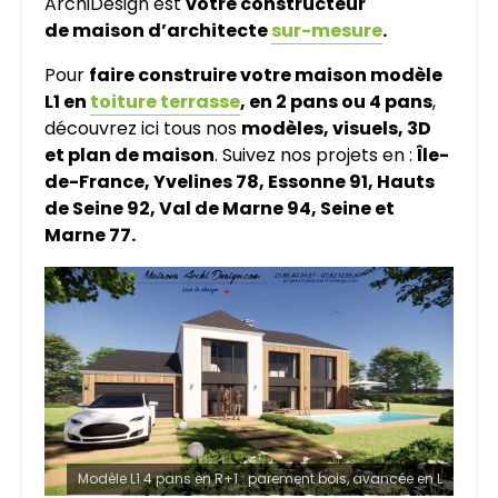
ArchiDesign est
votre constructeur
de maison d’architecte
sur-mesure
.
Pour
faire construire votre maison modèle
L1 en
toiture terrasse
, en 2 pans ou 4 pans
,
découvrez ici tous nos
modèles, visuels, 3D
et plan de maison
. Suivez nos projets en :
Île-
de-France, Yvelines 78, Essonne 91, Hauts
de Seine 92, Val de Marne 94, Seine et
Marne 77.
Modèle L1 4 pans en R+1 : parement bois, avancée en L