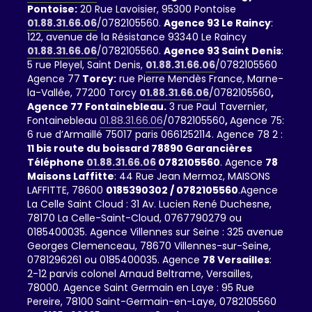
Pontoise:
20 Rue Lavoisier, 95300 Pontoise
01.88.31.66.06
/0782105560.
Agence 93 Le Raincy
:
122, avenue de la Résistance 93340 Le Raincy
01.88.31.66.06
/0782105560.
Agence 93 Saint Denis
:
5 rue Pleyel, Saint Denis,
01.88.31.66.06
/0782105560
Agence 77
Torcy:
rue Pierre Mendès France, Marne-
la-Vallée, 77200 Torcy
01.88.31.66.06
/0782105560
,
Agence 77 Fontainebleau.
3 rue Paul Tavernier,
Fontainebleau
01.88.31.66.06
/0782105560
,
Agence 75:
6 rue d’Armaillé 75017 paris 0661252114. Agence 78 2 :
11 bis route du boissard 78890 Garancières
Téléphone
01.88.31.66.06
0782105560
. Agence
78
Maisons Laffitte
: 44 Rue Jean Mermoz, MAISONS
LAFFITTE, 78600
0185390302 / 0782105560
.Agence
La Celle Saint Cloud : 31 Av. Lucien René Duchesne,
78170 La Celle-Saint-Cloud, 0767790279 ou
0185400035. Agence Villennes sur Seine : 325 avenue
Georges Clemenceau, 78670 Villennes-sur-Seine,
0781296261 ou 0185400035. Agence
78 Versailles
:
2-12 parvis colonel Arnaud Beltrame, Versailles,
78000. Agence Saint Germain en Laye : 95 Rue
Pereire, 78100 Saint-Germain-en-Laye, 0782105560