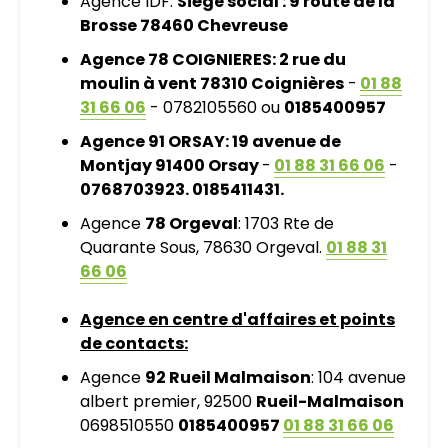
Agence IDF:
Siège social : 9 route de la
Brosse 78460 Chevreuse
Agence 78 COIGNIERES: 2 rue du
moulin à vent 78310 Coignières
-
01 88
31 66 06
- 0782105560 ou
0185400957
Agence 91 ORSAY: 19 avenue de
Montjay 91400 Orsay
-
01 88 31 66 06
-
0768703923. 0185411431.
Agence
78 Orgeval
: 1703 Rte de
Quarante Sous, 78630 Orgeval.
01 88 31
66 06
Agence en centre d'affaires et points
de contacts:
Agence
92 Rueil Malmaison
: 104 avenue
albert premier, 92500
Rueil-Malmaison
0698510550
0185400957
01 88 31 66 06