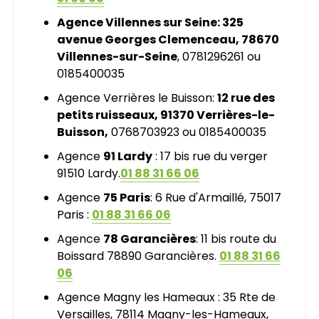
Agence Villennes sur Seine: 325
avenue Georges Clemenceau, 78670
Villennes-sur-Seine
, 0781296261 ou
0185400035
Agence Verrières le Buisson:
12 rue des
petits ruisseaux, 91370 Verrières-le-
Buisson,
0768703923 ou 0185400035
Agence
91 Lardy
: 17 bis rue du verger
91510 Lardy.
01 88 31 66 06
Agence
75 Paris
: 6 Rue d'Armaillé, 75017
Paris :
01 88 31 66 06
Agence
78 Garancières
: 11 bis route du
Boissard 78890 Garancières.
01 88 31 66
06
Agence Magny les Hameaux : 35 Rte de
Versailles, 78114 Magny-les-Hameaux,