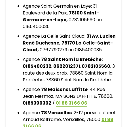
Agence Saint Germain en Laye: 31
Boulevard de la Paix,
78100 Saint-
Germain-en-Laye,
0782105560 ou
0185400035
Agence La Celle Saint Cloud:
31 Av. Lucien
René Duchesne, 78170 La Celle-Saint-
Cloud,
0767790279 ou 0185400035
Agence
78 Saint Nom la Bretèche:
0185400232
,
0622012371,
0782105560
, 3
route des deux croix, 78860 Saint Nom la
Bretèche, 78860 Saint Nom la Bretèche.
Agence
78 Maisons Laffitte
: 44 Rue
Jean Mermoz, MAISONS LAFFITTE, 78600.
0185390302
/
01 88 31 66 06
Agence
78 Versailles
: 2-12 parvis colonel
Arnaud Beltrame, Versailles, 78000
01 88
31 66 06