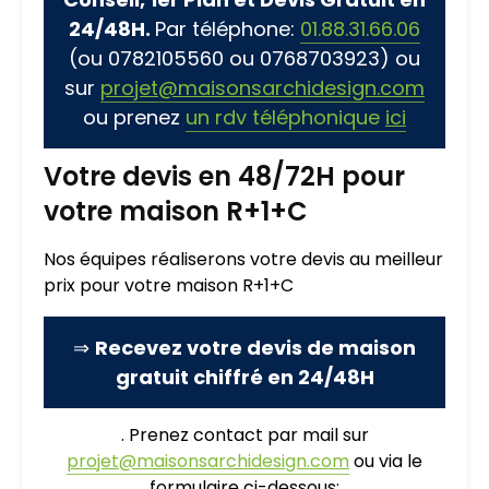
24/48H.
Par téléphone:
01.88.31.66.06
(ou 0782105560 ou 0768703923) ou
sur
projet@maisonsarchidesign.com
ou prenez
un rdv téléphonique
ici
Votre devis en 48/72H pour
votre maison R+1+C
Nos équipes réaliserons votre devis au meilleur
prix pour votre maison R+1+C
⇒
Recevez votre devis de maison
gratuit chiffré en 24/48H
. Prenez contact par mail sur
projet@maisonsarchidesign.com
ou via le
formulaire ci-dessous: