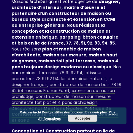
Maisons ArchiDesign est votre agence de
designer,
architecte d’intérieur, maitre d’œuvre et
partenaire d’un constructeur de maison ou
bureau style architecte et extension en CCMI
ou entreprise générale. Nous réalisons la
conception et la construction de maison et
extension en brique, parpaing, béton cellulaire
et bois en ile de France, 77, 78, 91, 92, 93, 94, 95
.
Nous réalisons
plan et modèle de maison
d’architecte, maison sur mesure, maison haut
de gamme, maison toit plat terrasse, maison 4
pans toujours design moderne ou classique
. Nos
partenaires :
terrassier 78 91 92 94
,
lotisseur
promoteur 78 91 92 94
,
les domaines naturels
,
le
designer français
,
constructeur de maison bois 78 91
92 94 maisons France Forêt
,
extension de maison
archilodge
,
constructeur de maison sur mesure
architecte toit plat et 4 pans archidesign
.
Découvrez nos
Mentions légales, Politique de
MaisonsArchi Design utilise des cookies. En savoir plus.
Plus
Confidentialité, Conditions générales de vente
Accepter
d’informations
et RGPD
.
Conception et Construction partout en ile de