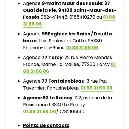
Agence
94
Saint Maur des Fossés
:
37
Quai de la Pie,
94100 Saint-Maur-des-
Fossés
0624411445, 0185410270 ou
01 88
31 66 06
Agence
95
Enghien les Bains / Deuil la
barre
. 1 bis Boulevard Cotte, 95880
Enghien-les-Bains.
01 88 31 66 06
Agence
77 Torcy
: 22 rue Pierre Mendès
France, Marne-la-Vallée, 77200 Torcy
01
88 31 66 06
Agence
77 Fontainebleau
. 3 rue Paul
Tavernier, Fontainebleau
01 88 31 66 06
Agence 93 Le Raincy
: 122, avenue de la
Résistance 93340 Le Raincy
01.88.31.66.06
/0782105560.
Points de contacts
: