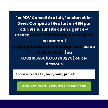
1er RDV Conseil Gratuit, 1er plan et 1er
Devis Compétitif Gratuit en 48H par
call, visio, sur site ou en agence ⇒
Prenez
un rdv téléphonique ou visio ici
ou par mail
projet@maisonsarchidesign.com
ou au
01.88.31.66.06
(ou
0782105560/0767790279)
ou ci-
dessous