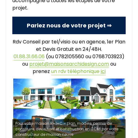
accompagne à toutes les étapes de votre
projet.
Parlez nous de votre projet ⇒
Rdv Conseil par tel/visio ou en agence, 1er Plan
et Devis Gratuit en 24/48H.
01.88.31.66.06
(ou 0782105560 ou 0768703923)
ou
projet@maisonsarchidesign.com
ou
prenez
un rdv téléphonique
ici
Pour votre maison R+1+C – plan, modele, permis de
construire, devis, tarif et construction en CCMI par votre
constructeur de maison neuve