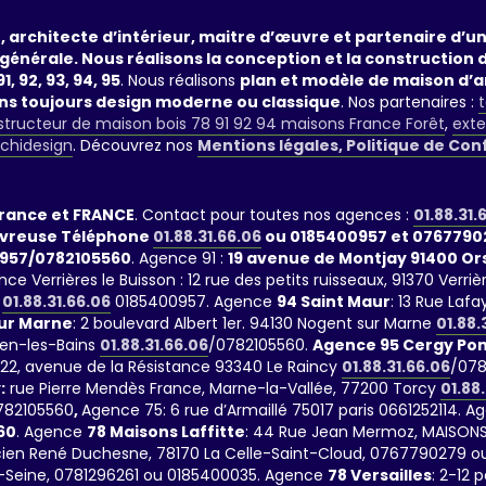
, architecte d’intérieur, maitre d’œuvre et partenaire d’
générale. Nous réalisons la conception et la construction 
1, 92, 93, 94, 95
. Nous réalisons
plan et modèle de maison d’a
ans toujours design moderne ou classique
. Nos partenaires :
t
tructeur de maison bois 78 91 92 94 maisons France Forêt
,
exte
rchidesign
. Découvrez nos
Mentions légales, Politique de Con
France et FRANCE
. Contact pour toutes nos agences :
01.88.31.
evreuse Téléphone
01.88.31.66.06
ou 0185400957 et 0767790
957/0782105560
. Agence 91 :
19 avenue de Montjay 91400 O
nce Verrières le Buisson : 12 rue des petits ruisseaux, 91370 Ve
01.88.31.66.06
0185400957. Agence
94 Saint Maur
: 13 Rue La
ur Marne
: 2 boulevard Albert 1er. 94130 Nogent sur Marne
01.88.
ien-les-Bains
01.88.31.66.06
/0782105560.
Agence 95 Cergy Pon
 122, avenue de la Résistance 93340 Le Raincy
01.88.31.66.06
/078
:
rue Pierre Mendès France, Marne-la-Vallée, 77200 Torcy
01.88
782105560
,
Agence 75: 6 rue d’Armaillé 75017 paris 0661252114. A
60
. Agence
78 Maisons Laffitte
: 44 Rue Jean Mermoz, MAISONS
Lucien René Duchesne, 78170 La Celle-Saint-Cloud, 0767790279 ou
-Seine, 0781296261 ou 0185400035. Agence
78 Versailles
: 2-12 