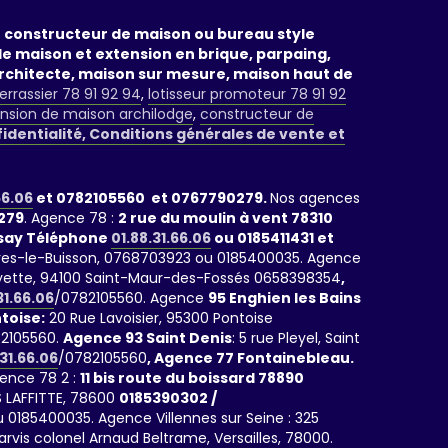
un constructeur de maison ou bureau style
de maison et extension en brique, parpaing,
rchitecte, maison sur mesure, maison haut de
errassier 78 91 92 94
,
lotisseur promoteur 78 91 92
nsion de maison archilodge
,
constructeur de
fidentialité, Conditions générales de vente et
66.06
et 0782105560 et 0767790279.
Nos agences
279
. Agence 78 :
2 rue du moulin à vent 78310
rsay Téléphone
01.88.31.66.06
ou 0185411431 et
rrières-le-Buisson, 0768703923 ou 0185400035. Agence
fayette, 94100 Saint-Maur-des-Fossés 0658398354
,
31.66.06
/0782105560. Agence
95 Enghien les Bains
toise:
20 Rue Lavoisier, 95300 Pontoise
2105560.
Agence 93 Saint Denis
: 5 rue Pleyel, Saint
.31.66.06
/0782105560
, Agence 77 Fontainebleau.
gence 78 2 :
11 bis route du boissard 78890
 LAFFITTE, 78600
0185390302 /
 0185400035. Agence Villennes sur Seine : 325
parvis colonel Arnaud Beltrame, Versailles, 78000.