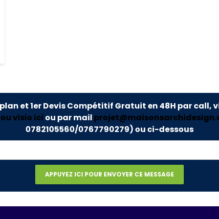
 plan et 1er Devis Compétitif Gratuit en 48H par call, v
u visio ici
ou par mail
projet@maisonsarchidesign
0782105560/0767790279)
ou ci-dessous