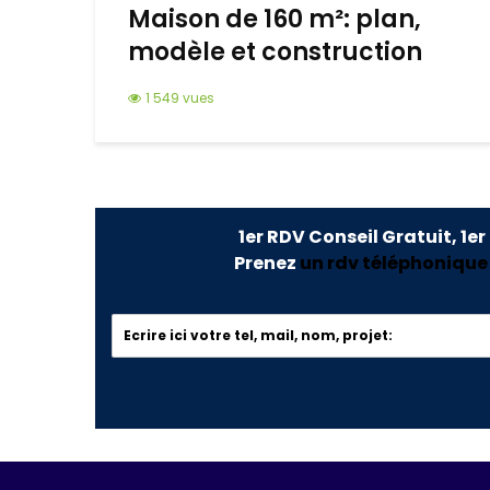
Maison de 160 m²: plan,
modèle et construction
1 549 vues
1er RDV Conseil Gratuit, 1er
Prenez
un rdv téléphonique o