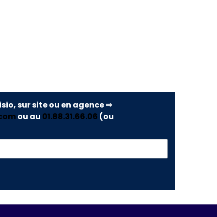
isio, sur site ou en agence ⇒
.com
ou au
01.88.31.66.06
(ou