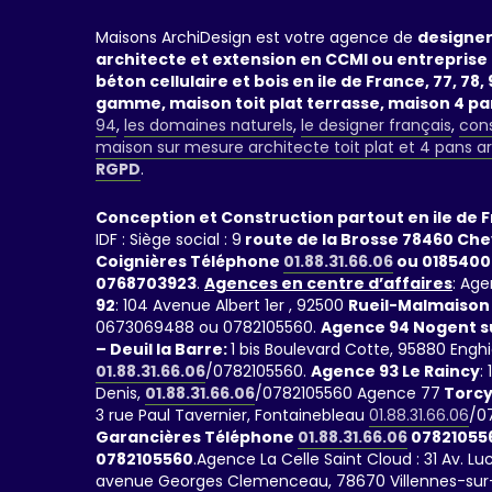
Maisons ArchiDesign est votre agence de
designer
architecte et extension en CCMI ou entreprise 
béton cellulaire et bois en ile de France, 77, 78, 9
gamme, maison toit plat terrasse, maison 4 p
94
,
les domaines naturels
,
le designer français
,
cons
maison sur mesure architecte toit plat et 4 pans a
RGPD
.
Conception et Construction partout en ile de 
IDF : Siège social : 9
route de la Brosse 78460 Ch
Coignières Téléphone
01.88.31.66.06
ou 0185400
0768703923
.
Agences en centre d’affaires
: Age
92
: 104 Avenue Albert 1er , 92500
Rueil-Malmaison
0673069488 ou 0782105560.
Agence 94 Nogent s
– Deuil la Barre:
1 bis Boulevard Cotte, 95880 Engh
01.88.31.66.06
/0782105560.
Agence 93 Le Raincy
:
Denis,
01.88.31.66.06
/0782105560 Agence 77
Torcy
3 rue Paul Tavernier, Fontainebleau
01.88.31.66.06
/0
Garancières Téléphone
01.88.31.66.06
07821055
0782105560
.Agence La Celle Saint Cloud : 31 Av. 
avenue Georges Clemenceau, 78670 Villennes-sur