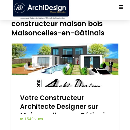
constructeur maison bois
Maisoncelles-en-Gâtinais
Votre Constructeur
Architecte Designer sur
Maisoncelles-en-Gâtinais
1 549 vues
77570