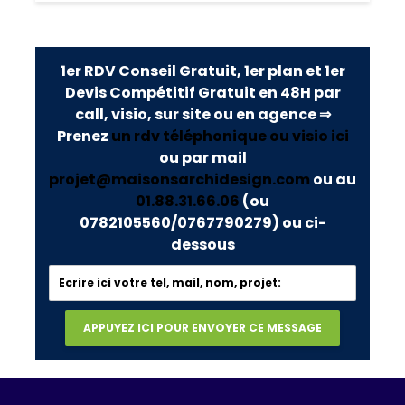
1er RDV Conseil Gratuit, 1er plan et 1er
Devis Compétitif Gratuit en 48H par
call, visio, sur site ou en agence ⇒
Prenez
un rdv téléphonique ou visio ici
ou par mail
projet@maisonsarchidesign.com
ou au
01.88.31.66.06
(ou
0782105560/0767790279)
ou ci-
dessous