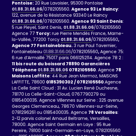
Pontoise:
20 Rue Lavoisier, 95300 Pontoise
01.88.31.66.06
/0782105560.
Agence 93 Le Raincy
:
122, avenue de la Résistance 93340 Le Raincy
01.88.31.66.06
/0782105560.
Agence 93 Saint Denis
:
5 rue Pleyel, Saint Denis,
01.88.31.66.06
/0782105560
Agence 77
Torcy:
rue Pierre Mendès France, Marne-
la-Vallée, 77200 Torcy
01.88.31.66.06
/0782105560
,
Agence 77 Fontainebleau.
3 rue Paul Tavernier,
Fontainebleau
01.88.31.66.06
/0782105560
,
Agence 75:
6 rue d’Armaillé 75017 paris 0661252114. Agence 78 2 :
11 bis route du boissard 78890 Garancières
Téléphone
01.88.31.66.06
0782105560
. Agence
78
Maisons Laffitte
: 44 Rue Jean Mermoz, MAISONS
LAFFITTE, 78600
0185390302 / 0782105560
.Agence
La Celle Saint Cloud : 31 Av. Lucien René Duchesne,
78170 La Celle-Saint-Cloud, 0767790279 ou
0185400035. Agence Villennes sur Seine : 325 avenue
Georges Clemenceau, 78670 Villennes-sur-Seine,
0781296261 ou 0185400035. Agence
78 Versailles
:
2-12 parvis colonel Arnaud Beltrame, Versailles,
78000. Agence Saint Germain en Laye : 95 Rue
Pereire, 78100 Saint-Germain-en-Laye, 0782105560