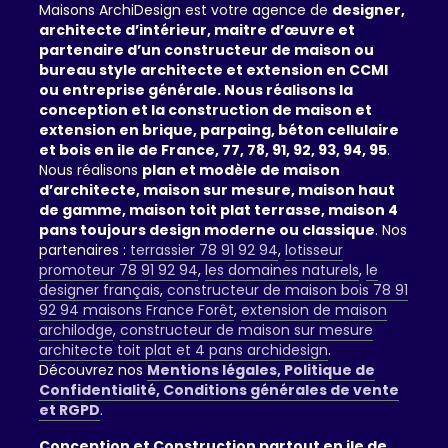
Maisons ArchiDesign est votre agence de
designer,
architecte d’intérieur, maitre d’œuvre et
partenaire d’un constructeur de maison ou
bureau style architecte et extension en CCMI
ou entreprise générale. Nous réalisons la
conception et la construction de maison et
extension en brique, parpaing, béton cellulaire
et bois en ile de France, 77, 78, 91, 92, 93, 94, 95
.
Nous réalisons
plan et modèle de maison
d’architecte, maison sur mesure, maison haut
de gamme, maison toit plat terrasse, maison 4
pans toujours design moderne ou classique
. Nos
partenaires :
terrassier 78 91 92 94
,
lotisseur
promoteur 78 91 92 94
,
les domaines naturels
,
le
designer français
,
constructeur de maison bois 78 91
92 94 maisons France Forêt
,
extension de maison
archilodge
,
constructeur de maison sur mesure
architecte toit plat et 4 pans archidesign
.
Découvrez nos
Mentions légales, Politique de
Confidentialité, Conditions générales de vente
et RGPD
.
Conception et Construction partout en ile de