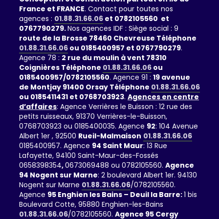
France et FRANCE
. Contact pour toutes nos
agences :
01.88.31.66.06
et 0782105560 et
0767790279.
Nos agences IDF : Siège social : 9
route de la Brosse 78460 Chevreuse Téléphone
01.88.31.66.06
ou 0185400957 et 0767790279
.
Agence 78 :
2 rue du moulin à vent 78310
Coignières Téléphone
01.88.31.66.06
ou
0185400957/0782105560
. Agence 91 :
19 avenue
de Montjay 91400 Orsay Téléphone
01.88.31.66.06
ou 0185411431 et 0768703923
.
Agences en centre
d’affaires
: Agence Verrières le Buisson : 12 rue des
petits ruisseaux, 91370 Verrières-le-Buisson,
0768703923 ou 0185400035. Agence
92
: 104 Avenue
Albert 1er , 92500
Rueil-Malmaison
01.88.31.66.06
0185400957. Agence
94 Saint Maur
: 13 Rue
Lafayette, 94100 Saint-Maur-des-Fossés
0658398354
,
0673069488 ou 0782105560.
Agence
94 Nogent sur Marne
: 2 boulevard Albert 1er. 94130
Nogent sur Marne
01.88.31.66.06
/0782105560.
Agence
95 Enghien les Bains – Deuil la Barre:
1 bis
Boulevard Cotte, 95880 Enghien-les-Bains
01.88.31.66.06
/0782105560.
Agence 95 Cergy