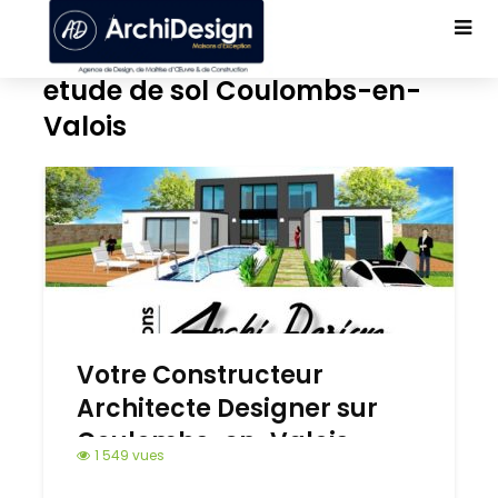
etude de sol Coulombs-en-
Valois
Votre Constructeur
Architecte Designer sur
Coulombs-en-Valois
1 549 vues
77840