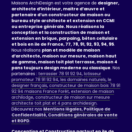
Maisons ArchiDesign est votre agence de
designer,
architecte d’intérieur, maitre d’œuvre et
partenaire d’un constructeur de maison ou
bureau style architecte et extension en CCMI
ou entreprise générale. Nous réalisons la
conception et la construction de maison et
extension en brique, parpaing, béton cellulaire
et bois en ile de France, 77, 78, 91, 92, 93, 94, 95
.
Nous réalisons
plan et modèle de maison
d’architecte, maison sur mesure, maison haut
de gamme, maison toit plat terrasse, maison 4
pans toujours design moderne ou classique
. Nos
partenaires :
terrassier 78 91 92 94
,
lotisseur
promoteur 78 91 92 94
,
les domaines naturels
,
le
designer français
,
constructeur de maison bois 78 91
92 94 maisons France Forêt
,
extension de maison
archilodge
,
constructeur de maison sur mesure
architecte toit plat et 4 pans archidesign
.
Découvrez nos
Mentions légales, Politique de
Confidentialité, Conditions générales de vente
et RGPD
.
Conception et Construction partout en ile de