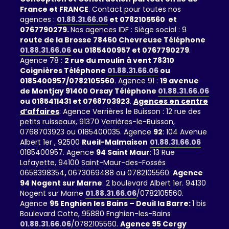
France et FRANCE
. Contact pour toutes nos
agences :
01.88.31.66.06
et 0782105560 et
0767790279.
Nos agences IDF : Siège social : 9
route de la Brosse 78460 Chevreuse Téléphone
01.88.31.66.06
ou 0185400957 et 0767790279
.
Agence 78 :
2 rue du moulin à vent 78310
Coignières Téléphone
01.88.31.66.06
ou
0185400957/0782105560
. Agence 91 :
19 avenue
de Montjay 91400 Orsay Téléphone
01.88.31.66.06
ou 0185411431 et 0768703923
.
Agences en centre
d’affaires
: Agence Verrières le Buisson : 12 rue des
petits ruisseaux, 91370 Verrières-le-Buisson,
0768703923 ou 0185400035. Agence
92
: 104 Avenue
Albert 1er , 92500
Rueil-Malmaison
01.88.31.66.06
0185400957. Agence
94 Saint Maur
: 13 Rue
Lafayette, 94100 Saint-Maur-des-Fossés
0658398354
,
0673069488 ou 0782105560.
Agence
94 Nogent sur Marne
: 2 boulevard Albert 1er. 94130
Nogent sur Marne
01.88.31.66.06
/0782105560.
Agence
95 Enghien les Bains – Deuil la Barre:
1 bis
Boulevard Cotte, 95880 Enghien-les-Bains
01.88.31.66.06
/0782105560.
Agence 95 Cergy