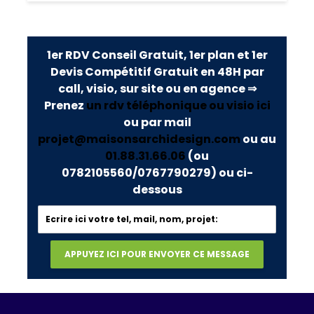
1er RDV Conseil Gratuit, 1er plan et 1er
Devis Compétitif Gratuit en 48H par
call, visio, sur site ou en agence ⇒
Prenez
un rdv téléphonique ou visio ici
ou par mail
projet@maisonsarchidesign.com
ou au
01.88.31.66.06
(ou
0782105560/0767790279)
ou ci-
dessous