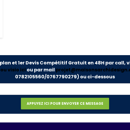
 plan et 1er Devis Compétitif Gratuit en 48H par call, v
u visio ici
ou par mail
projet@maisonsarchidesign
0782105560/0767790279)
ou ci-dessous