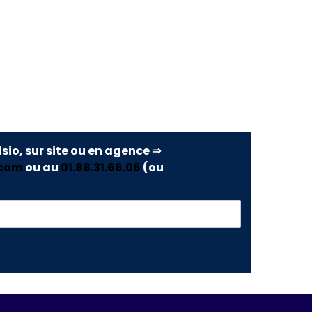
isio, sur site ou en agence ⇒
.com
ou au
01.88.31.66.06
(ou