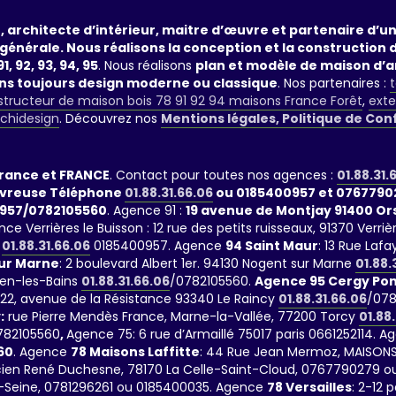
, architecte d’intérieur, maitre d’œuvre et partenaire d’
générale. Nous réalisons la conception et la construction 
1, 92, 93, 94, 95
. Nous réalisons
plan et modèle de maison d’a
ans toujours design moderne ou classique
. Nos partenaires :
t
tructeur de maison bois 78 91 92 94 maisons France Forêt
,
exte
rchidesign
. Découvrez nos
Mentions légales, Politique de Con
France et FRANCE
. Contact pour toutes nos agences :
01.88.31.
evreuse Téléphone
01.88.31.66.06
ou 0185400957 et 0767790
957/0782105560
. Agence 91 :
19 avenue de Montjay 91400 O
nce Verrières le Buisson : 12 rue des petits ruisseaux, 91370 Ve
01.88.31.66.06
0185400957. Agence
94 Saint Maur
: 13 Rue La
ur Marne
: 2 boulevard Albert 1er. 94130 Nogent sur Marne
01.88.
ien-les-Bains
01.88.31.66.06
/0782105560.
Agence 95 Cergy Pon
 122, avenue de la Résistance 93340 Le Raincy
01.88.31.66.06
/078
:
rue Pierre Mendès France, Marne-la-Vallée, 77200 Torcy
01.88
782105560
,
Agence 75: 6 rue d’Armaillé 75017 paris 0661252114. A
60
. Agence
78 Maisons Laffitte
: 44 Rue Jean Mermoz, MAISONS
Lucien René Duchesne, 78170 La Celle-Saint-Cloud, 0767790279 ou
-Seine, 0781296261 ou 0185400035. Agence
78 Versailles
: 2-12 