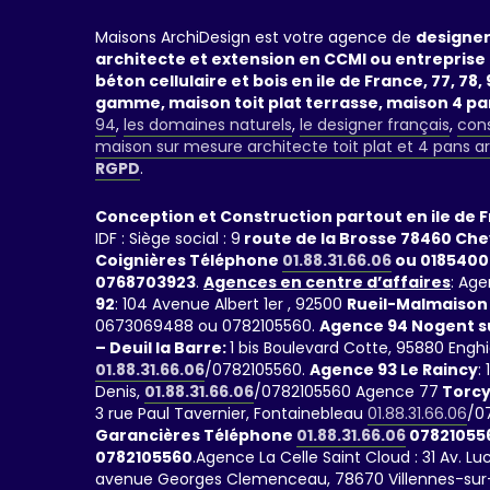
Maisons ArchiDesign est votre agence de
designer
architecte et extension en CCMI ou entreprise 
béton cellulaire et bois en ile de France, 77, 78, 9
gamme, maison toit plat terrasse, maison 4 p
94
,
les domaines naturels
,
le designer français
,
cons
maison sur mesure architecte toit plat et 4 pans a
RGPD
.
Conception et Construction partout en ile de 
IDF : Siège social : 9
route de la Brosse 78460 Ch
Coignières Téléphone
01.88.31.66.06
ou 0185400
0768703923
.
Agences en centre d’affaires
: Age
92
: 104 Avenue Albert 1er , 92500
Rueil-Malmaison
0673069488 ou 0782105560.
Agence 94 Nogent s
– Deuil la Barre:
1 bis Boulevard Cotte, 95880 Engh
01.88.31.66.06
/0782105560.
Agence 93 Le Raincy
:
Denis,
01.88.31.66.06
/0782105560 Agence 77
Torcy
3 rue Paul Tavernier, Fontainebleau
01.88.31.66.06
/0
Garancières Téléphone
01.88.31.66.06
07821055
0782105560
.Agence La Celle Saint Cloud : 31 Av. 
avenue Georges Clemenceau, 78670 Villennes-sur