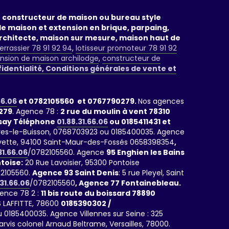
un constructeur de maison ou bureau style
de maison et extension en brique, parpaing,
rchitecte, maison sur mesure, maison haut de
errassier 78 91 92 94
,
lotisseur promoteur 78 91 92
nsion de maison archilodge
,
constructeur de
fidentialité, Conditions générales de vente et
66.06
et 0782105560 et 0767790279.
Nos agences
279
. Agence 78 :
2 rue du moulin à vent 78310
rsay Téléphone
01.88.31.66.06
ou 0185411431 et
rrières-le-Buisson, 0768703923 ou 0185400035. Agence
fayette, 94100 Saint-Maur-des-Fossés 0658398354
,
31.66.06
/0782105560. Agence
95 Enghien les Bains
toise:
20 Rue Lavoisier, 95300 Pontoise
2105560.
Agence 93 Saint Denis
: 5 rue Pleyel, Saint
.31.66.06
/0782105560
, Agence 77 Fontainebleau.
gence 78 2 :
11 bis route du boissard 78890
 LAFFITTE, 78600
0185390302 /
 0185400035. Agence Villennes sur Seine : 325
parvis colonel Arnaud Beltrame, Versailles, 78000.