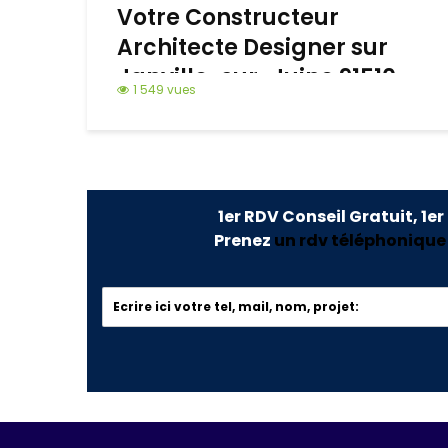
Votre Constructeur
Architecte Designer sur
Janville-sur-Juine 91510
1 549 vues
1er RDV Conseil Gratuit, 1er
Prenez
un rdv téléphonique o