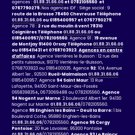
agences :
01.88.31.66.06
et 0782105560 et
0767790279.
Nos agences IDF : Siège social : 9
route de la Brosse 78460 Chevreuse Téléphone
01.88.31.66.06
ou 0185400957 et 0767790279
.
Agence 78 :
2 rue du moulin à vent 78310
Coignières Téléphone
01.88.31.66.06
ou
0185400957/0782105560
. Agence 91 :
19 avenue
de Montjay 91400 Orsay Téléphone
01.88.31.66.06
ou 0185411431 et 0768703923
.
Agences en centre
d’affaires
: Agence Verrières le Buisson : 12 rue des
petits ruisseaux, 91370 Verrières-le-Buisson,
0768703923 ou 0185400035. Agence
92
: 104 Avenue
Albert 1er , 92500
Rueil-Malmaison
01.88.31.66.06
0185400957. Agence
94 Saint Maur
: 13 Rue
Lafayette, 94100 Saint-Maur-des-Fossés
0658398354
,
0673069488 ou 0782105560.
Agence
94 Nogent sur Marne
: 2 boulevard Albert 1er. 94130
Nogent sur Marne
01.88.31.66.06
/0782105560.
Agence
95 Enghien les Bains – Deuil la Barre:
1 bis
Boulevard Cotte, 95880 Enghien-les-Bains
01.88.31.66.06
/0782105560.
Agence 95 Cergy
Pontoise:
20 Rue Lavoisier, 95300 Pontoise
01.88.31.66.06
/0782105560.
Agence 93 Le Raincy
: