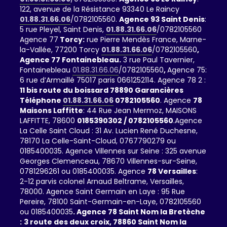
122, avenue de la Résistance 93340 Le Raincy
01.88.31.66.06
/0782105560.
Agence 93 Saint Denis
:
5 rue Pleyel, Saint Denis,
01.88.31.66.06
/0782105560
Agence 77
Torcy:
rue Pierre Mendès France, Marne-
la-Vallée, 77200 Torcy
01.88.31.66.06
/0782105560
,
Agence 77 Fontainebleau.
3 rue Paul Tavernier,
Fontainebleau
01.88.31.66.06
/0782105560
,
Agence 75:
6 rue d’Armaillé 75017 paris 0661252114. Agence 78 2 :
11 bis route du boissard 78890 Garancières
Téléphone
01.88.31.66.06
0782105560
. Agence
78
Maisons Laffitte
: 44 Rue Jean Mermoz, MAISONS
LAFFITTE, 78600
0185390302 / 0782105560
.Agence
La Celle Saint Cloud : 31 Av. Lucien René Duchesne,
78170 La Celle-Saint-Cloud, 0767790279 ou
0185400035. Agence Villennes sur Seine : 325 avenue
Georges Clemenceau, 78670 Villennes-sur-Seine,
0781296261 ou 0185400035. Agence
78 Versailles
:
2-12 parvis colonel Arnaud Beltrame, Versailles,
78000. Agence Saint Germain en Laye : 95 Rue
Pereire, 78100 Saint-Germain-en-Laye, 0782105560
ou 0185400035
. Agence 78 Saint Nom la Bretèche
:
3 route des deux croix, 78860 Saint Nom la