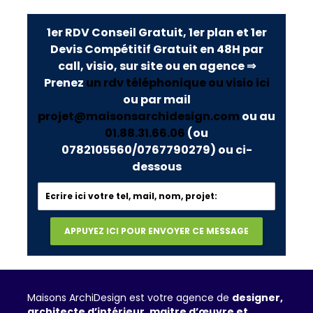
1er RDV Conseil Gratuit, 1er plan et 1er
Devis Compétitif Gratuit en 48H par
call, visio, sur site ou en agence ⇒
Prenez
un rdv téléphonique ou visio ici
ou par mail
projet@maisonsarchidesign.com
ou au
01.88.31.66.06
(ou
0782105560/0767790279)
ou ci-
dessous
Maisons ArchiDesign est votre agence de
designer,
architecte d’intérieur, maitre d’œuvre et