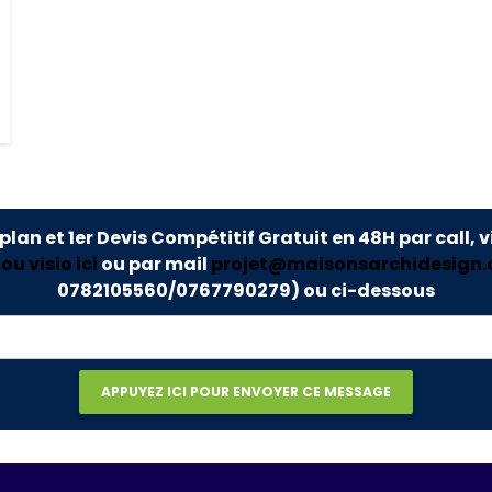
 plan et 1er Devis Compétitif Gratuit en 48H par call, v
u visio ici
ou par mail
projet@maisonsarchidesign
0782105560/0767790279)
ou ci-dessous