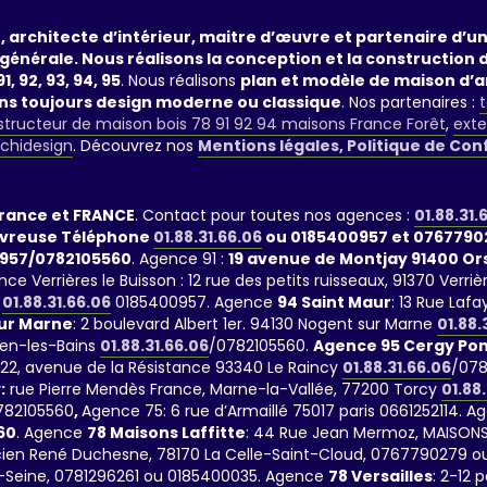
, architecte d’intérieur, maitre d’œuvre et partenaire d’
générale. Nous réalisons la conception et la construction 
1, 92, 93, 94, 95
. Nous réalisons
plan et modèle de maison d’a
ans toujours design moderne ou classique
. Nos partenaires :
t
tructeur de maison bois 78 91 92 94 maisons France Forêt
,
exte
rchidesign
. Découvrez nos
Mentions légales, Politique de Con
France et FRANCE
. Contact pour toutes nos agences :
01.88.31.
evreuse Téléphone
01.88.31.66.06
ou 0185400957 et 0767790
957/0782105560
. Agence 91 :
19 avenue de Montjay 91400 O
nce Verrières le Buisson : 12 rue des petits ruisseaux, 91370 Ve
01.88.31.66.06
0185400957. Agence
94 Saint Maur
: 13 Rue La
ur Marne
: 2 boulevard Albert 1er. 94130 Nogent sur Marne
01.88.
ien-les-Bains
01.88.31.66.06
/0782105560.
Agence 95 Cergy Pon
 122, avenue de la Résistance 93340 Le Raincy
01.88.31.66.06
/078
:
rue Pierre Mendès France, Marne-la-Vallée, 77200 Torcy
01.88
782105560
,
Agence 75: 6 rue d’Armaillé 75017 paris 0661252114. A
60
. Agence
78 Maisons Laffitte
: 44 Rue Jean Mermoz, MAISONS
Lucien René Duchesne, 78170 La Celle-Saint-Cloud, 0767790279 ou
-Seine, 0781296261 ou 0185400035. Agence
78 Versailles
: 2-12 