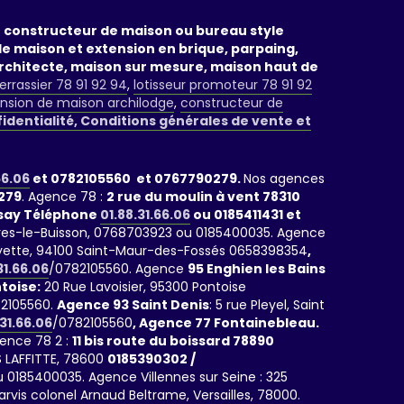
un constructeur de maison ou bureau style
de maison et extension en brique, parpaing,
rchitecte, maison sur mesure, maison haut de
errassier 78 91 92 94
,
lotisseur promoteur 78 91 92
nsion de maison archilodge
,
constructeur de
fidentialité, Conditions générales de vente et
66.06
et 0782105560 et 0767790279.
Nos agences
279
. Agence 78 :
2 rue du moulin à vent 78310
rsay Téléphone
01.88.31.66.06
ou 0185411431 et
rrières-le-Buisson, 0768703923 ou 0185400035. Agence
fayette, 94100 Saint-Maur-des-Fossés 0658398354
,
31.66.06
/0782105560. Agence
95 Enghien les Bains
toise:
20 Rue Lavoisier, 95300 Pontoise
2105560.
Agence 93 Saint Denis
: 5 rue Pleyel, Saint
.31.66.06
/0782105560
, Agence 77 Fontainebleau.
gence 78 2 :
11 bis route du boissard 78890
 LAFFITTE, 78600
0185390302 /
 0185400035. Agence Villennes sur Seine : 325
parvis colonel Arnaud Beltrame, Versailles, 78000.