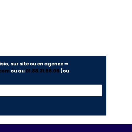
isio, sur site ou en agence ⇒
.com
ou au
01.88.31.66.06
(ou