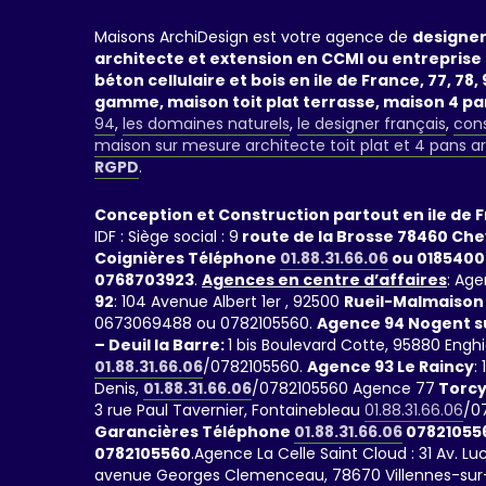
Maisons ArchiDesign est votre agence de
designer
architecte et extension en CCMI ou entreprise 
béton cellulaire et bois en ile de France, 77, 78, 9
gamme, maison toit plat terrasse, maison 4 p
94
,
les domaines naturels
,
le designer français
,
cons
maison sur mesure architecte toit plat et 4 pans a
RGPD
.
Conception et Construction partout en ile de 
IDF : Siège social : 9
route de la Brosse 78460 Ch
Coignières Téléphone
01.88.31.66.06
ou 0185400
0768703923
.
Agences en centre d’affaires
: Age
92
: 104 Avenue Albert 1er , 92500
Rueil-Malmaison
0673069488 ou 0782105560.
Agence 94 Nogent s
– Deuil la Barre:
1 bis Boulevard Cotte, 95880 Engh
01.88.31.66.06
/0782105560.
Agence 93 Le Raincy
:
Denis,
01.88.31.66.06
/0782105560 Agence 77
Torcy
3 rue Paul Tavernier, Fontainebleau
01.88.31.66.06
/0
Garancières Téléphone
01.88.31.66.06
07821055
0782105560
.Agence La Celle Saint Cloud : 31 Av. 
avenue Georges Clemenceau, 78670 Villennes-sur