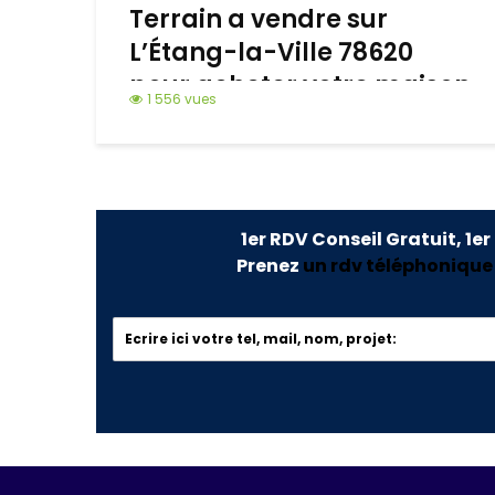
Terrain a vendre sur
L’Étang-la-Ville 78620
pour acheter votre maison
1 556 vues
neuve
1er RDV Conseil Gratuit, 1er
Prenez
un rdv téléphonique o