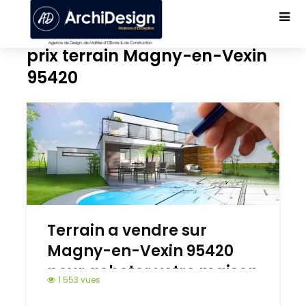
prix terrain Magny-en-Vexin
95420
Terrain a vendre sur
Magny-en-Vexin 95420
pour acheter votre maison
1 553 vues
neuve