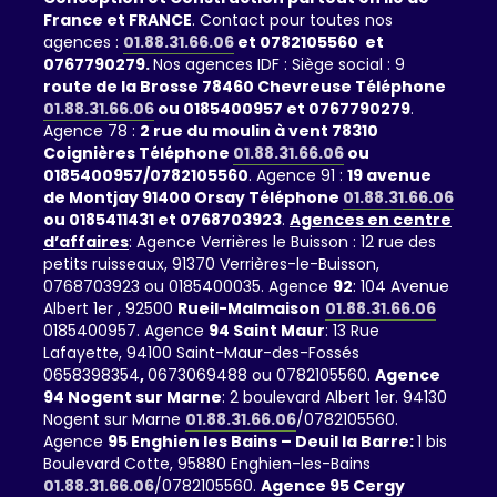
France et FRANCE
. Contact pour toutes nos
agences :
01.88.31.66.06
et 0782105560 et
0767790279.
Nos agences IDF : Siège social : 9
route de la Brosse 78460 Chevreuse Téléphone
01.88.31.66.06
ou 0185400957 et 0767790279
.
Agence 78 :
2 rue du moulin à vent 78310
Coignières Téléphone
01.88.31.66.06
ou
0185400957/0782105560
. Agence 91 :
19 avenue
de Montjay 91400 Orsay Téléphone
01.88.31.66.06
ou 0185411431 et 0768703923
.
Agences en centre
d’affaires
: Agence Verrières le Buisson : 12 rue des
petits ruisseaux, 91370 Verrières-le-Buisson,
0768703923 ou 0185400035. Agence
92
: 104 Avenue
Albert 1er , 92500
Rueil-Malmaison
01.88.31.66.06
0185400957. Agence
94 Saint Maur
: 13 Rue
Lafayette, 94100 Saint-Maur-des-Fossés
0658398354
,
0673069488 ou 0782105560.
Agence
94 Nogent sur Marne
: 2 boulevard Albert 1er. 94130
Nogent sur Marne
01.88.31.66.06
/0782105560.
Agence
95 Enghien les Bains – Deuil la Barre:
1 bis
Boulevard Cotte, 95880 Enghien-les-Bains
01.88.31.66.06
/0782105560.
Agence 95 Cergy