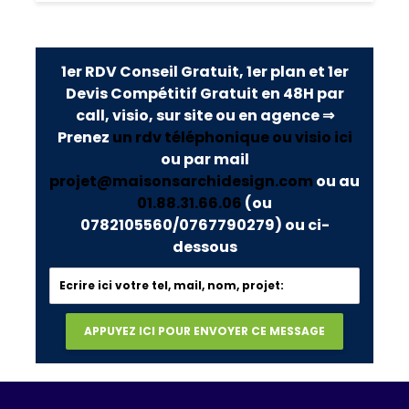
1er RDV Conseil Gratuit, 1er plan et 1er
Devis Compétitif Gratuit en 48H par
call, visio, sur site ou en agence ⇒
Prenez
un rdv téléphonique ou visio ici
ou par mail
projet@maisonsarchidesign.com
ou au
01.88.31.66.06
(ou
0782105560/0767790279)
ou ci-
dessous