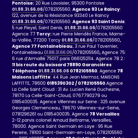
Pontoise:
20 Rue Lavoisier, 95300 Pontoise
01.88.31.66.06
/0782105560.
Agence 93 Le Raincy
:
122, avenue de la Résistance 93340 Le Raincy
01.88.31.66.06
/0782105560.
Agence 93 Saint Denis
:
5 rue Pleyel, Saint Denis,
01.88.31.66.06
/0782105560
Agence 77
Torcy:
rue Pierre Mendès France, Marne-
la-Vallée, 77200 Torcy
01.88.31.66.06
/0782105560
,
Agence 77 Fontainebleau.
3 rue Paul Tavernier,
Fontainebleau
01.88.31.66.06
/0782105560
,
Agence 75:
6 rue d’Armaillé 75017 paris 0661252114. Agence 78 2 :
11 bis route du boissard 78890 Garancières
Téléphone
01.88.31.66.06
0782105560
. Agence
78
Maisons Laffitte
: 44 Rue Jean Mermoz, MAISONS
LAFFITTE, 78600
0185390302 / 0782105560
.Agence
La Celle Saint Cloud : 31 Av. Lucien René Duchesne,
78170 La Celle-Saint-Cloud, 0767790279 ou
0185400035. Agence Villennes sur Seine : 325 avenue
Georges Clemenceau, 78670 Villennes-sur-Seine,
0781296261 ou 0185400035. Agence
78 Versailles
:
2-12 parvis colonel Arnaud Beltrame, Versailles,
78000. Agence Saint Germain en Laye : 95 Rue
Pereire, 78100 Saint-Germain-en-Laye, 0782105560