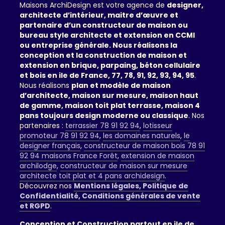
Maisons ArchiDesign est votre agence de
designer,
architecte d’intérieur, maitre d’œuvre et
partenaire d’un constructeur de maison ou
bureau style architecte et extension en CCMI
ou entreprise générale. Nous réalisons la
conception et la construction de maison et
extension en brique, parpaing, béton cellulaire
et bois en ile de France, 77, 78, 91, 92, 93, 94, 95
.
Nous réalisons
plan et modèle de maison
d’architecte, maison sur mesure, maison haut
de gamme, maison toit plat terrasse, maison 4
pans toujours design moderne ou classique
. Nos
partenaires :
terrassier 78 91 92 94
,
lotisseur
promoteur 78 91 92 94
,
les domaines naturels
,
le
designer français
,
constructeur de maison bois 78 91
92 94 maisons France Forêt
,
extension de maison
archilodge
,
constructeur de maison sur mesure
architecte toit plat et 4 pans archidesign
.
Découvrez nos
Mentions légales, Politique de
Confidentialité, Conditions générales de vente
et RGPD
.
Conception et Construction partout en ile de