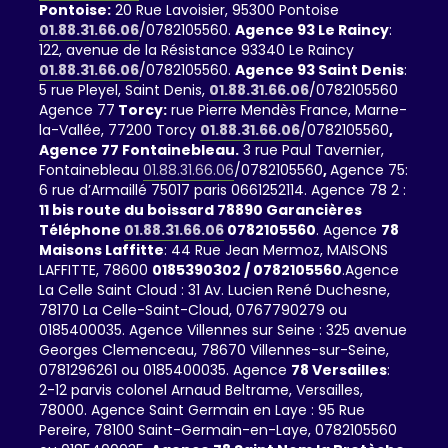
Pontoise:
20 Rue Lavoisier, 95300 Pontoise
01.88.31.66.06
/0782105560.
Agence 93 Le Raincy
:
122, avenue de la Résistance 93340 Le Raincy
01.88.31.66.06
/0782105560.
Agence 93 Saint Denis
:
5 rue Pleyel, Saint Denis,
01.88.31.66.06
/0782105560
Agence 77
Torcy:
rue Pierre Mendès France, Marne-
la-Vallée, 77200 Torcy
01.88.31.66.06
/0782105560
,
Agence 77 Fontainebleau.
3 rue Paul Tavernier,
Fontainebleau
01.88.31.66.06
/0782105560
,
Agence 75:
6 rue d’Armaillé 75017 paris 0661252114. Agence 78 2 :
11 bis route du boissard 78890 Garancières
Téléphone
01.88.31.66.06
0782105560
. Agence
78
Maisons Laffitte
: 44 Rue Jean Mermoz, MAISONS
LAFFITTE, 78600
0185390302 / 0782105560
.Agence
La Celle Saint Cloud : 31 Av. Lucien René Duchesne,
78170 La Celle-Saint-Cloud, 0767790279 ou
0185400035. Agence Villennes sur Seine : 325 avenue
Georges Clemenceau, 78670 Villennes-sur-Seine,
0781296261 ou 0185400035. Agence
78 Versailles
:
2-12 parvis colonel Arnaud Beltrame, Versailles,
78000. Agence Saint Germain en Laye : 95 Rue
Pereire, 78100 Saint-Germain-en-Laye, 0782105560