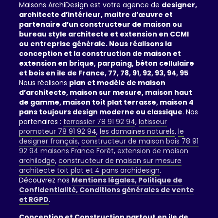
Maisons ArchiDesign est votre agence de
designer,
architecte d’intérieur, maitre d’œuvre et
partenaire d’un constructeur de maison ou
bureau style architecte et extension en CCMI
ou entreprise générale. Nous réalisons la
conception et la construction de maison et
extension en brique, parpaing, béton cellulaire
et bois en ile de France, 77, 78, 91, 92, 93, 94, 95
.
Nous réalisons
plan et modèle de maison
d’architecte, maison sur mesure, maison haut
de gamme, maison toit plat terrasse, maison 4
pans toujours design moderne ou classique
. Nos
partenaires :
terrassier 78 91 92 94
,
lotisseur
promoteur 78 91 92 94
,
les domaines naturels
,
le
designer français
,
constructeur de maison bois 78 91
92 94 maisons France Forêt
,
extension de maison
archilodge
,
constructeur de maison sur mesure
architecte toit plat et 4 pans archidesign
.
Découvrez nos
Mentions légales, Politique de
Confidentialité, Conditions générales de vente
et RGPD
.
Conception et Construction partout en ile de