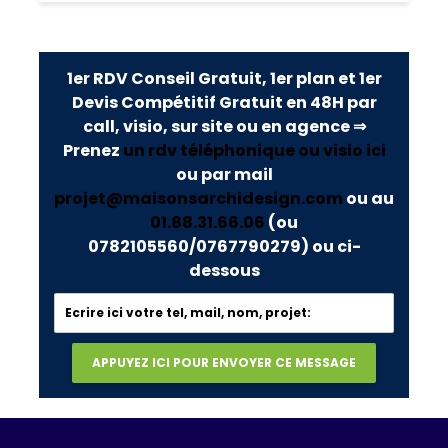
1er RDV Conseil Gratuit, 1er plan et 1er
Devis Compétitif Gratuit en 48H par
call, visio, sur site ou en agence ⇒
Prenez
un rdv téléphonique ou visio ici
ou par mail
projet@maisonsarchidesign.com
ou au
01.88.31.66.06
(ou
0782105560/0767790279)
ou ci-
dessous