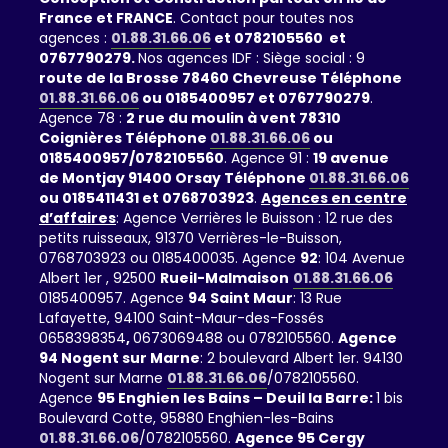
France et FRANCE
. Contact pour toutes nos
agences :
01.88.31.66.06
et 0782105560 et
0767790279.
Nos agences IDF : Siège social : 9
route de la Brosse 78460 Chevreuse Téléphone
01.88.31.66.06
ou 0185400957 et 0767790279
.
Agence 78 :
2 rue du moulin à vent 78310
Coignières Téléphone
01.88.31.66.06
ou
0185400957/0782105560
. Agence 91 :
19 avenue
de Montjay 91400 Orsay Téléphone
01.88.31.66.06
ou 0185411431 et 0768703923
.
Agences en centre
d’affaires
: Agence Verrières le Buisson : 12 rue des
petits ruisseaux, 91370 Verrières-le-Buisson,
0768703923 ou 0185400035. Agence
92
: 104 Avenue
Albert 1er , 92500
Rueil-Malmaison
01.88.31.66.06
0185400957. Agence
94 Saint Maur
: 13 Rue
Lafayette, 94100 Saint-Maur-des-Fossés
0658398354
,
0673069488 ou 0782105560.
Agence
94 Nogent sur Marne
: 2 boulevard Albert 1er. 94130
Nogent sur Marne
01.88.31.66.06
/0782105560.
Agence
95 Enghien les Bains – Deuil la Barre:
1 bis
Boulevard Cotte, 95880 Enghien-les-Bains
01.88.31.66.06
/0782105560.
Agence 95 Cergy