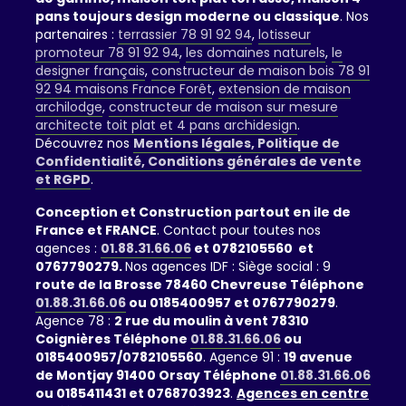
pans toujours design moderne ou classique
. Nos
partenaires :
terrassier 78 91 92 94
,
lotisseur
promoteur 78 91 92 94
,
les domaines naturels
,
le
designer français
,
constructeur de maison bois 78 91
92 94 maisons France Forêt
,
extension de maison
archilodge
,
constructeur de maison sur mesure
architecte toit plat et 4 pans archidesign
.
Découvrez nos
Mentions légales, Politique de
Confidentialité, Conditions générales de vente
et RGPD
.
Conception et Construction partout en ile de
France et FRANCE
. Contact pour toutes nos
agences :
01.88.31.66.06
et 0782105560 et
0767790279.
Nos agences IDF : Siège social : 9
route de la Brosse 78460 Chevreuse Téléphone
01.88.31.66.06
ou 0185400957 et 0767790279
.
Agence 78 :
2 rue du moulin à vent 78310
Coignières Téléphone
01.88.31.66.06
ou
0185400957/0782105560
. Agence 91 :
19 avenue
de Montjay 91400 Orsay Téléphone
01.88.31.66.06
ou 0185411431 et 0768703923
.
Agences en centre