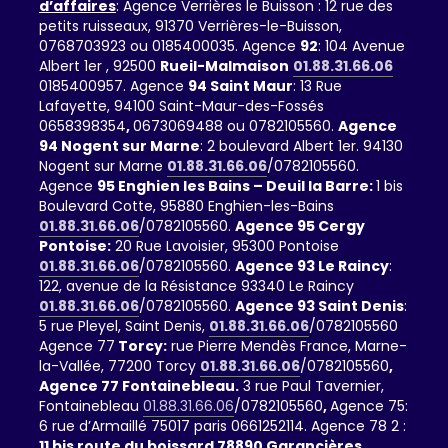
d’affaires
: Agence Verrières le Buisson : 12 rue des
petits ruisseaux, 91370 Verrières-le-Buisson,
0768703923 ou 0185400035. Agence
92
: 104 Avenue
Albert 1er , 92500
Rueil-Malmaison
01.88.31.66.06
0185400957. Agence
94 Saint Maur
: 13 Rue
Lafayette, 94100 Saint-Maur-des-Fossés
0658398354
,
0673069488 ou 0782105560.
Agence
94 Nogent sur Marne
: 2 boulevard Albert 1er. 94130
Nogent sur Marne
01.88.31.66.06
/0782105560.
Agence
95 Enghien les Bains – Deuil la Barre:
1 bis
Boulevard Cotte, 95880 Enghien-les-Bains
01.88.31.66.06
/0782105560.
Agence 95 Cergy
Pontoise:
20 Rue Lavoisier, 95300 Pontoise
01.88.31.66.06
/0782105560.
Agence 93 Le Raincy
:
122, avenue de la Résistance 93340 Le Raincy
01.88.31.66.06
/0782105560.
Agence 93 Saint Denis
:
5 rue Pleyel, Saint Denis,
01.88.31.66.06
/0782105560
Agence 77
Torcy:
rue Pierre Mendès France, Marne-
la-Vallée, 77200 Torcy
01.88.31.66.06
/0782105560
,
Agence 77 Fontainebleau.
3 rue Paul Tavernier,
Fontainebleau
01.88.31.66.06
/0782105560
,
Agence 75:
6 rue d’Armaillé 75017 paris 0661252114. Agence 78 2 :
11 bis route du boissard 78890 Garancières