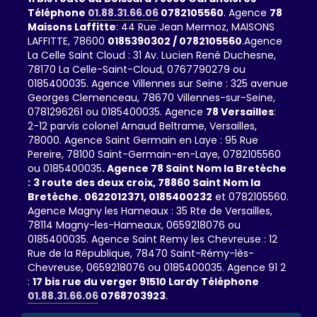
Téléphone
01.88.31.66.06
0782105560
. Agence
78
Maisons Laffitte
: 44 Rue Jean Mermoz, MAISONS
LAFFITTE, 78600
0185390302 / 0782105560
.Agence
La Celle Saint Cloud : 31 Av. Lucien René Duchesne,
78170 La Celle-Saint-Cloud, 0767790279 ou
0185400035. Agence Villennes sur Seine : 325 avenue
Georges Clemenceau, 78670 Villennes-sur-Seine,
0781296261 ou 0185400035. Agence
78 Versailles
:
2-12 parvis colonel Arnaud Beltrame, Versailles,
78000. Agence Saint Germain en Laye : 95 Rue
Pereire, 78100 Saint-Germain-en-Laye, 0782105560
ou 0185400035
. Agence 78 Saint Nom la Bretèche
:
3 route des deux croix, 78860 Saint Nom la
Bretèche.
0622012371,
0185400232
et 0782105560.
Agence Magny les Hameaux : 35 Rte de Versailles,
78114 Magny-les-Hameaux, 0659218076 ou
0185400035. Agence Saint Remy les Chevreuse : 12
Rue de la République, 78470 Saint-Rémy-lès-
Chevreuse, 0659218076 ou 0185400035. Agence 91 2
:
17 bis rue du verger 91510 Lardy Téléphone
01.88.31.66.06
0768703923
.