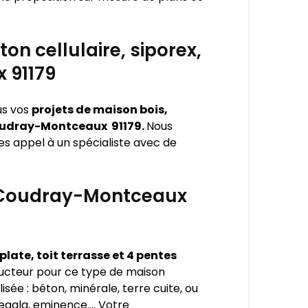
on cellulaire, siporex,
 91179
us vos
projets de maison bois,
e Coudray-Montceaux 91179.
Nous
es appel à un spécialiste avec de
Le Coudray-Montceaux
late, toit terrasse et 4 pentes
ucteur pour ce type de maison
lisée : béton, minérale, terre cuite, ou
 segala, eminence…. Votre