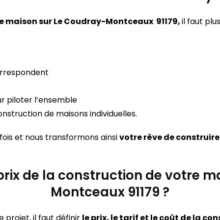
tre maison sur Le Coudray-Montceaux 91179,
il faut plu
orrespondent
r piloter l’ensemble
nstruction de maisons individuelles.
 fois et nous transformons ainsi
votre rêve de construire
e prix de la construction de votre 
Montceaux 91179 ?
rojet, il faut définir
le prix, le tarif et le coût de la 