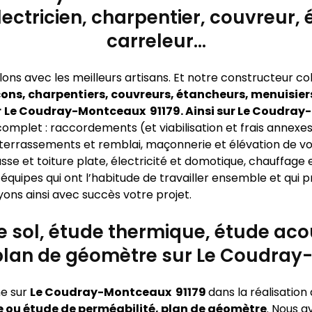
lectricien, charpentier, couvreur,
carreleur…
lons avec les meilleurs artisans. Et notre constructeur c
ons, charpentiers, couvreurs, étancheurs, menuisiers
r
Le Coudray-Montceaux 91179. Ainsi sur Le Coudra
omplet : raccordements (et viabilisation et frais annexes, 
), terrassements et remblai, maçonnerie et élévation de v
sse et toiture plate, électricité et domotique, chauffage 
équipes qui ont l’habitude de travailler ensemble et qui
yons ainsi avec succès votre projet.
de sol, étude thermique, étude ac
 plan de géomètre sur Le Coudray
e sur
Le Coudray-Montceaux 91179
dans la réalisation
 ou étude de perméabilité, plan de géomètre
. Nous a