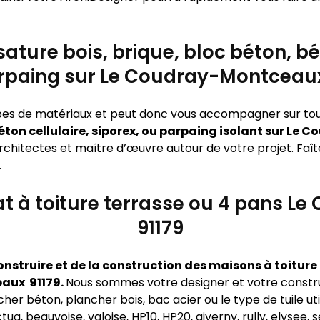
ature bois, brique, bloc béton, bét
rpaing sur Le Coudray-Montceaux
types de matériaux et peut donc vous accompagner sur to
béton cellulaire, siporex, ou parpaing isolant sur L
rchitectes et maître d’œuvre autour de votre projet. Faît
.
lat à toiture terrasse ou 4 pans 
91179
nstruire et de la construction des maisons à toiture p
aux 91179.
Nous sommes votre designer et votre constr
ncher béton, plancher bois, bac acier ou le type de tuile uti
ua, beauvoise, valoise, HP10, HP20, giverny, rully, elysee,