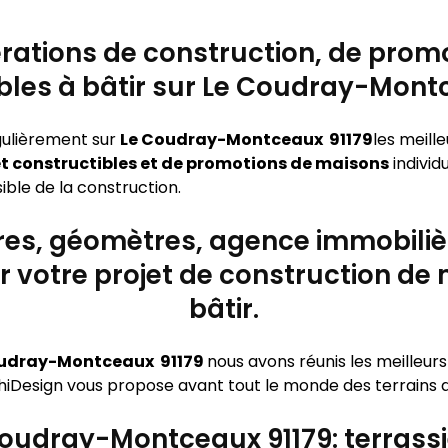
rations de construction, de promo
bles à bâtir sur Le Coudray-Mont
gulièrement sur
Le Coudray-Montceaux 91179
les meill
 et constructibles et de promotions de maisons
individ
ble de la construction.
ires, géomètres, agence immobiliè
 votre projet de construction de m
bâtir.
oudray-Montceaux 91179
nous avons réunis les meilleur
iDesign vous propose avant tout le monde des terrains d’e
Coudray-Montceaux 91179: terrassi