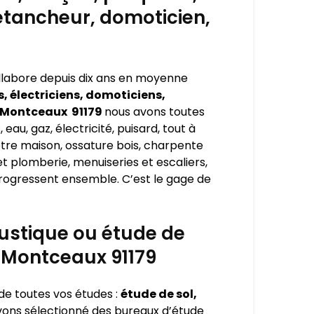
 étancheur, domoticien,
ollabore depuis dix ans en moyenne
, électriciens, domoticiens,
y-Montceaux 91179
nous avons toutes
eau, gaz, électricité, puisard, tout à
otre maison, ossature bois, charpente
et plomberie, menuiseries et escaliers,
 progressent ensemble. C’est le gage de
oustique ou étude de
-Montceaux 91179
 de toutes vos études :
étude de sol,
vons sélectionné des bureaux d’étude