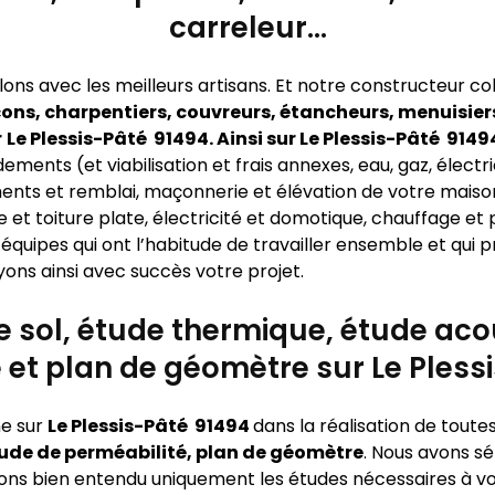
carreleur…
lons avec les meilleurs artisans. Et notre constructeur c
ons, charpentiers, couvreurs, étancheurs, menuisiers
r
Le Plessis-Pâté 91494. Ainsi sur Le Plessis-Pâté 914
ments (et viabilisation et frais annexes, eau, gaz, électric
ments et remblai, maçonnerie et élévation de votre maiso
 et toiture plate, électricité et domotique, chauffage et 
équipes qui ont l’habitude de travailler ensemble et qui
yons ainsi avec succès votre projet.
de sol, étude thermique, étude ac
 et plan de géomètre sur Le Pless
e sur
Le Plessis-Pâté 91494
dans la réalisation de toute
ude de perméabilité, plan de géomètre
. Nous avons s
oyons bien entendu uniquement les études nécessaires à vot