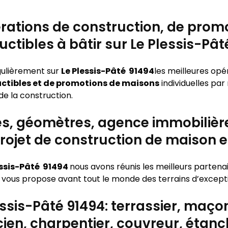
rations de construction, de promo
uctibles à bâtir sur Le Plessis-Pât
gulièrement sur
Le Plessis-Pâté 91494
les meilleures opé
ructibles et de promotions de maisons
individuelles par
e la construction.
es, géomètres, agence immobilière
rojet de construction de maison et 
essis-Pâté 91494
nous avons réunis les meilleurs parten
 vous propose avant tout le monde des terrains d’exceptio
essis-Pâté 91494: terrassier, maçon
cien, charpentier, couvreur, étan