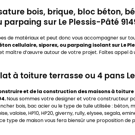
ature bois, brique, bloc béton, bét
 parpaing sur Le Plessis-Pâté 91
types de matériaux et peut donc vous accompagner sur to
éton cellulaire, siporex, ou parpaing isolant sur Le P
 et maître d’œuvre autour de votre projet. Faîtes appel 
lat à toiture terrasse ou 4 pans L
nstruire et de la construction des maisons à toiture p
94.
Nous sommes votre designer et votre constructeur pou
ncher bois, bac acier ou le type de tuile utilisée : béton, m
e, valoise, HP10, HP20, giverny, rully, elysee, segala, em
e type de maison vous fera biensûr une proposition de p