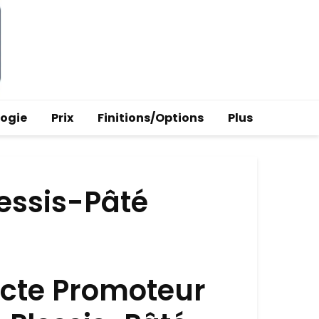
logie
Prix
Finitions/Options
Plus
lessis-Pâté
ecte Promoteur