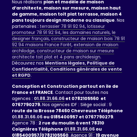
Nous réalisons
plan et modèle de maison
d’architecte, maison sur mesure, maison haut
de gamme, maison toit plat terrasse, maison 4
pans toujours design moderne ou classique
. Nos
partenaires :
terrassier 78 91 92 94
,
lotisseur
promoteur 78 91 92 94
,
les domaines naturels
,
le
designer français
,
constructeur de maison bois 78 91
92 94 maisons France Forêt
,
extension de maison
archilodge
,
constructeur de maison sur mesure
architecte toit plat et 4 pans archidesign
.
Découvrez nos
Mentions légales, Politique de
Confidentialité, Conditions générales de vente
et RGPD
.
Conception et Construction partout en ile de
France et FRANCE
. Contact pour toutes nos
agences :
01.88.31.66.06
et 0782105560 et
0767790279.
Nos agences IDF : Siège social : 9
route de la Brosse 78460 Chevreuse Téléphone
01.88.31.66.06
ou 0185400957 et 0767790279
.
Agence 78 :
2 rue du moulin à vent 78310
Coignières Téléphone
01.88.31.66.06
ou
0185400957/0782105560
. Agence 91 :
19 avenue