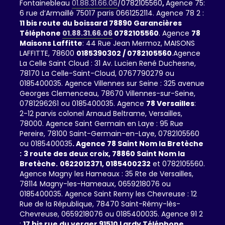
Fontainebleau
01.88.31.66.06
/0782105560
,
Agence 75:
6 rue d’Armaillé 75017 paris 0661252114. Agence 78 2 :
11 bis route du boissard 78890 Garancières
Téléphone
01.88.31.66.06
0782105560
. Agence
78
Maisons Laffitte
: 44 Rue Jean Mermoz, MAISONS
LAFFITTE, 78600
0185390302 / 0782105560
.Agence
La Celle Saint Cloud : 31 Av. Lucien René Duchesne,
78170 La Celle-Saint-Cloud, 0767790279 ou
0185400035. Agence Villennes sur Seine : 325 avenue
Georges Clemenceau, 78670 Villennes-sur-Seine,
0781296261 ou 0185400035. Agence
78 Versailles
:
2-12 parvis colonel Arnaud Beltrame, Versailles,
78000. Agence Saint Germain en Laye : 95 Rue
Pereire, 78100 Saint-Germain-en-Laye, 0782105560
ou 0185400035
. Agence 78 Saint Nom la Bretèche
:
3 route des deux croix, 78860 Saint Nom la
Bretèche.
0622012371,
0185400232
et 0782105560.
Agence Magny les Hameaux : 35 Rte de Versailles,
78114 Magny-les-Hameaux, 0659218076 ou
0185400035. Agence Saint Remy les Chevreuse : 12
Rue de la République, 78470 Saint-Rémy-lès-
Chevreuse, 0659218076 ou 0185400035. Agence 91 2
:
17 bis rue du verger 91510 Lardy Téléphone