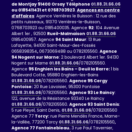
de Montjay 91400 Orsay Téléphone
01.88.31.66.06
ou 0185411431 et 0768703923
.
Agences en centre
d’affaires
: Agence Verrières le Buisson : 12 rue des
petits ruisseaux, 91370 Verrières-le-Buisson,
0768703923 ou 0185400035. Agence
92
: 104 Avenue
Albert 1er , 92500
Rueil-Malmaison
01.88.31.66.06
0185400957. Agence
94 Saint Maur
: 13 Rue
Lafayette, 94100 Saint-Maur-des-Fossés
0658398354
,
0673069488 ou 0782105560.
Agence
94 Nogent sur Marne
: 2 boulevard Albert 1er. 94130
Nogent sur Marne
01.88.31.66.06
/0782105560.
Agence
95 Enghien les Bains – Deuil la Barre:
1 bis
Boulevard Cotte, 95880 Enghien-les-Bains
01.88.31.66.06
/0782105560.
Agence 95 Cergy
Pontoise:
20 Rue Lavoisier, 95300 Pontoise
01.88.31.66.06
/0782105560.
Agence 93 Le Raincy
:
122, avenue de la Résistance 93340 Le Raincy
01.88.31.66.06
/0782105560.
Agence 93 Saint Denis
:
5 rue Pleyel, Saint Denis,
01.88.31.66.06
/0782105560
Agence 77
Torcy:
rue Pierre Mendès France, Marne-
la-Vallée, 77200 Torcy
01.88.31.66.06
/0782105560
,
Agence 77 Fontainebleau.
3 rue Paul Tavernier,