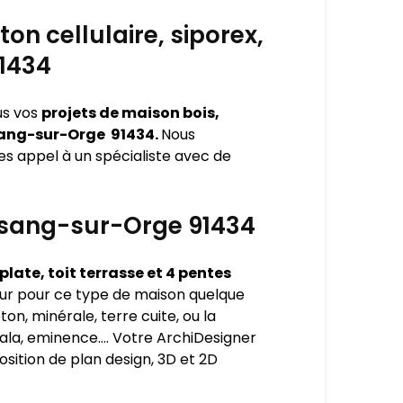
on cellulaire, siporex,
1434
us vos
projets de maison bois,
orsang-sur-Orge 91434.
Nous
es appel à un spécialiste avec de
orsang-sur-Orge 91434
late, toit terrasse et 4 pentes
ur pour ce type de maison quelque
éton, minérale, terre cuite, ou la
egala, eminence…. Votre ArchiDesigner
sition de plan design, 3D et 2D