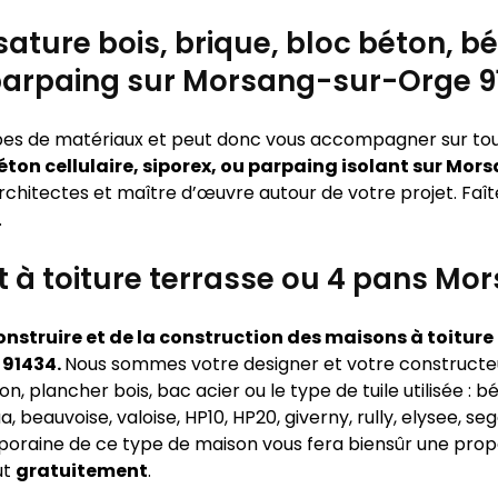
ature bois, brique, bloc béton, bét
parpaing sur Morsang-sur-Orge 9
types de matériaux et peut donc vous accompagner sur to
béton cellulaire, siporex, ou parpaing isolant sur M
rchitectes et maître d’œuvre autour de votre projet. Faît
.
at à toiture terrasse ou 4 pans M
nstruire et de la construction des maisons à toiture p
 91434.
Nous sommes votre designer et votre constructe
on, plancher bois, bac acier ou le type de tuile utilisée : b
 beauvoise, valoise, HP10, HP20, giverny, rully, elysee, s
poraine de ce type de maison vous fera biensûr une propo
ut
gratuitement
.