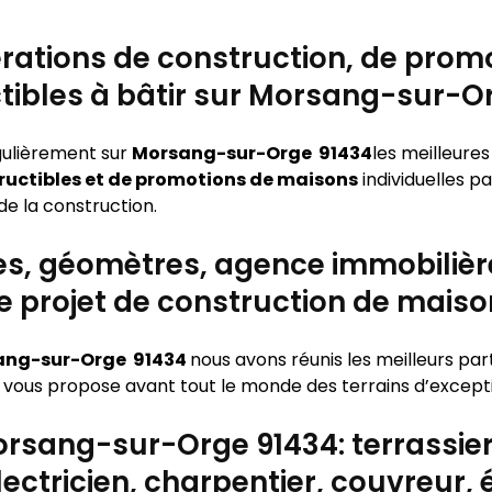
rations de construction, de promo
tibles à bâtir sur Morsang-sur-O
gulièrement sur
Morsang-sur-Orge 91434
les meilleure
tructibles et de promotions de maisons
individuelles p
e la construction.
res, géomètres, agence immobiliè
 projet de construction de maison 
ang-sur-Orge 91434
nous avons réunis les meilleurs pa
 vous propose avant tout le monde des terrains d’exceptio
orsang-sur-Orge 91434: terrassier
lectricien, charpentier, couvreur,