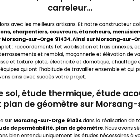
carreleur…
lons avec les meilleurs artisans. Et notre constructeur c
ons, charpentiers, couvreurs, étancheurs, menuisiers
r
Morsang-sur-Orge 91434. Ainsi sur Morsang-sur-O
let : raccordements (et viabilisation et frais annexes, eau,
), terrassements et remblai, maçonnerie et élévation de v
sse et toiture plate, électricité et domotique, chauffage 
équipes qui ont l’habitude de travailler ensemble et qui
yons ainsi avec succès votre projet.
de sol, étude thermique, étude ac
et plan de géomètre sur Morsang-
e sur
Morsang-sur-Orge 91434
dans la réalisation de 
ude de perméabilité, plan de géomètre
. Nous avons s
oyons bien entendu uniquement les études nécessaires à vot