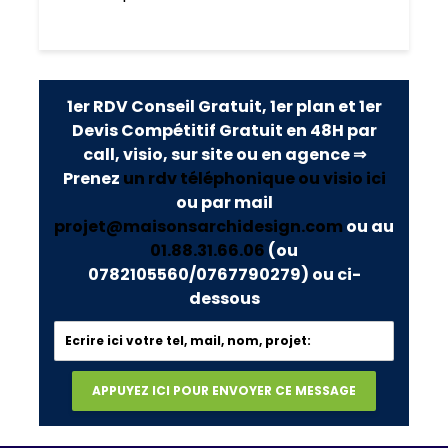
1er RDV Conseil Gratuit, 1er plan et 1er
Devis Compétitif Gratuit en 48H par
call, visio, sur site ou en agence ⇒
Prenez
un rdv téléphonique ou visio ici
ou par mail
projet@maisonsarchidesign.com
ou au
01.88.31.66.06
(ou
0782105560/0767790279)
ou ci-
dessous