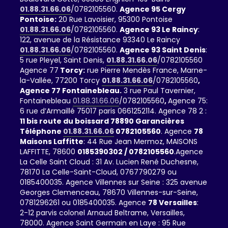
01.88.31.66.06
/0782105560.
Agence 95 Cergy
Pontoise:
20 Rue Lavoisier, 95300 Pontoise
01.88.31.66.06
/0782105560.
Agence 93 Le Raincy
:
122, avenue de la Résistance 93340 Le Raincy
01.88.31.66.06
/0782105560.
Agence 93 Saint Denis
:
5 rue Pleyel, Saint Denis,
01.88.31.66.06
/0782105560
Agence 77
Torcy:
rue Pierre Mendès France, Marne-
la-Vallée, 77200 Torcy
01.88.31.66.06
/0782105560
,
Agence 77 Fontainebleau.
3 rue Paul Tavernier,
Fontainebleau
01.88.31.66.06
/0782105560
,
Agence 75:
6 rue d’Armaillé 75017 paris 0661252114. Agence 78 2 :
11 bis route du boissard 78890 Garancières
Téléphone
01.88.31.66.06
0782105560
. Agence
78
Maisons Laffitte
: 44 Rue Jean Mermoz, MAISONS
LAFFITTE, 78600
0185390302 / 0782105560
.Agence
La Celle Saint Cloud : 31 Av. Lucien René Duchesne,
78170 La Celle-Saint-Cloud, 0767790279 ou
0185400035. Agence Villennes sur Seine : 325 avenue
Georges Clemenceau, 78670 Villennes-sur-Seine,
0781296261 ou 0185400035. Agence
78 Versailles
:
2-12 parvis colonel Arnaud Beltrame, Versailles,
78000. Agence Saint Germain en Laye : 95 Rue