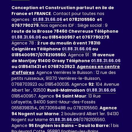
Conception et Construction partout en ile de
France et FRANCE
. Contact pour toutes nos
agences :
01.88.31.66.06
et 0782105560 et
0767790279.
Nos agences IDF : Siège social : 9
route de la Brosse 78460 Chevreuse Téléphone
01.88.31.66.06
ou 0185400957 et 0767790279
.
Agence 78 :
2 rue du moulin à vent 78310
Coignières Téléphone
01.88.31.66.06
ou
0185400957/0782105560
. Agence 91 :
19 avenue
de Montjay 91400 Orsay Téléphone
01.88.31.66.06
ou 0185411431 et 0768703923
.
Agences en centre
d’affaires
: Agence Verrières le Buisson : 12 rue des
petits ruisseaux, 91370 Verrières-le-Buisson,
0768703923 ou 0185400035. Agence
92
: 104 Avenue
Albert 1er , 92500
Rueil-Malmaison
01.88.31.66.06
0185400957. Agence
94 Saint Maur
: 13 Rue
Lafayette, 94100 Saint-Maur-des-Fossés
0658398354
,
0673069488 ou 0782105560.
Agence
94 Nogent sur Marne
: 2 boulevard Albert 1er. 94130
Nogent sur Marne
01.88.31.66.06
/0782105560.
Agence
95 Enghien les Bains – Deuil la Barre:
1 bis
Boulevard Cotte, 95880 Enghien-les-Bains