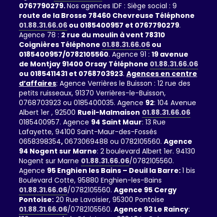
0767790279.
Nos agences IDF : Siège social : 9
route de la Brosse 78460 Chevreuse Téléphone
01.88.31.66.06
ou 0185400957 et 0767790279
.
Agence 78 :
2 rue du moulin à vent 78310
Coignières Téléphone
01.88.31.66.06
ou
0185400957/0782105560
. Agence 91 :
19 avenue
de Montjay 91400 Orsay Téléphone
01.88.31.66.06
ou 0185411431 et 0768703923
.
Agences en centre
d’affaires
: Agence Verrières le Buisson : 12 rue des
petits ruisseaux, 91370 Verrières-le-Buisson,
0768703923 ou 0185400035. Agence
92
: 104 Avenue
Albert 1er , 92500
Rueil-Malmaison
01.88.31.66.06
0185400957. Agence
94 Saint Maur
: 13 Rue
Lafayette, 94100 Saint-Maur-des-Fossés
0658398354
,
0673069488 ou 0782105560.
Agence
94 Nogent sur Marne
: 2 boulevard Albert 1er. 94130
Nogent sur Marne
01.88.31.66.06
/0782105560.
Agence
95 Enghien les Bains – Deuil la Barre:
1 bis
Boulevard Cotte, 95880 Enghien-les-Bains
01.88.31.66.06
/0782105560.
Agence 95 Cergy
Pontoise:
20 Rue Lavoisier, 95300 Pontoise
01.88.31.66.06
/0782105560.
Agence 93 Le Raincy
: