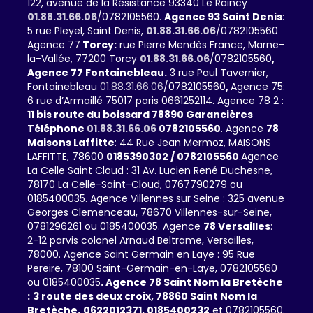
122, avenue de la Résistance 93340 Le Raincy
01.88.31.66.06
/0782105560.
Agence 93 Saint Denis
:
5 rue Pleyel, Saint Denis,
01.88.31.66.06
/0782105560
Agence 77
Torcy:
rue Pierre Mendès France, Marne-
la-Vallée, 77200 Torcy
01.88.31.66.06
/0782105560
,
Agence 77 Fontainebleau.
3 rue Paul Tavernier,
Fontainebleau
01.88.31.66.06
/0782105560
,
Agence 75:
6 rue d’Armaillé 75017 paris 0661252114. Agence 78 2 :
11 bis route du boissard 78890 Garancières
Téléphone
01.88.31.66.06
0782105560
. Agence
78
Maisons Laffitte
: 44 Rue Jean Mermoz, MAISONS
LAFFITTE, 78600
0185390302 / 0782105560
.Agence
La Celle Saint Cloud : 31 Av. Lucien René Duchesne,
78170 La Celle-Saint-Cloud, 0767790279 ou
0185400035. Agence Villennes sur Seine : 325 avenue
Georges Clemenceau, 78670 Villennes-sur-Seine,
0781296261 ou 0185400035. Agence
78 Versailles
:
2-12 parvis colonel Arnaud Beltrame, Versailles,
78000. Agence Saint Germain en Laye : 95 Rue
Pereire, 78100 Saint-Germain-en-Laye, 0782105560
ou 0185400035
. Agence 78 Saint Nom la Bretèche
:
3 route des deux croix, 78860 Saint Nom la
Bretèche.
0622012371,
0185400232
et 0782105560.