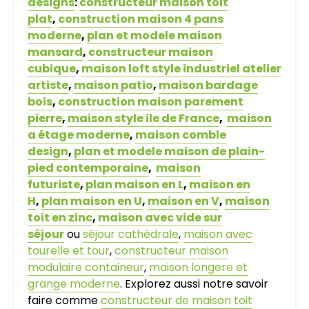
designs
:
constructeur maison toit
plat
,
construction maison 4 pans
moderne
,
plan et modele maison
mansard
,
constructeur maison
cubique
,
maison loft style industriel atelier
artiste
,
maison patio
,
maison bardage
bois
,
construction maison parement
pierre
,
maison style ile de France
,
maison
a étage moderne
,
maison comble
design
,
plan et modele maison de plain-
pied contemporaine
,
maison
futuriste
,
plan maison en L
,
maison en
H
,
plan maison en U
,
maison en V
,
maison
toit en zinc
,
maison avec vide sur
séjour
ou
séjour cathédrale
,
maison avec
tourelle et tour
,
constructeur maison
modulaire containeur
,
maison longere et
grange moderne
. Explorez aussi notre savoir
faire comme
constructeur de maison toit