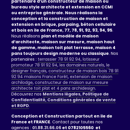
partenaire d’un constructeur de maison ou
bureau style architecte et extension en CCMI
ou entreprise générale. Nous réalisons la
conception et la construction de maison et
extension en brique, parpaing, béton cellulaire
et bois en ile de France, 77, 78, 91, 92, 93, 94, 95
.
Nous réalisons
plan et modèle de maison
d’architecte, maison sur mesure, maison haut
de gamme, maison toit plat terrasse, maison 4
pans toujours design moderne ou classique
. Nos
partenaires :
terrassier 78 91 92 94
,
lotisseur
promoteur 78 91 92 94
,
les domaines naturels
,
le
designer français
,
constructeur de maison bois 78 91
92 94 maisons France Forêt
,
extension de maison
archilodge
,
constructeur de maison sur mesure
architecte toit plat et 4 pans archidesign
.
Découvrez nos
Mentions légales, Politique de
Confidentialité, Conditions générales de vente
et RGPD
.
Conception et Construction partout en ile de
France et FRANCE
. Contact pour toutes nos
agences :
01.88.31.66.06
et 0782105560 et