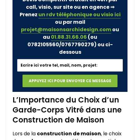
call, visio, sur site ou en agence ⇒
Prenez
un rdv téléphonique ou visio ici
ou par mail
projet@maisonsarchidesign.com
ou
au
01.88.31.66.06
(ou
0782105560/0767790279)
ou ci-
dessous
L’Importance du Choix d’un
Garde-Corps Vitré dans une
Construction de Maison
Lors de la
construction de maison
, le choix