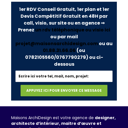
1er RDV Conseil Gratuit, 1er plan et 1er
Devis Compétitif Gratuit en 48H par
call, visio, sur site ou en agence ⇒
Prenez
un rdv téléphonique ou visio ici
ou par mail
projet@maisonsarchidesign.com
ou au
01.88.31.66.06
(ou
0782105560/0767790279)
ou ci-
dessous
Maisons ArchiDesign est votre agence de
designer,
architecte d’intérieur, maitre d’œuvre et