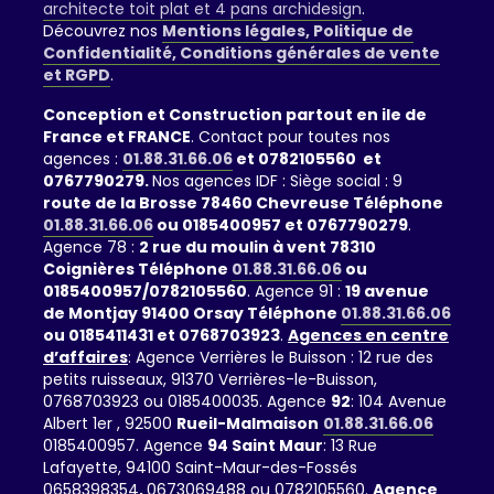
architecte toit plat et 4 pans archidesign
.
Découvrez nos
Mentions légales, Politique de
Confidentialité, Conditions générales de vente
et RGPD
.
Conception et Construction partout en ile de
France et FRANCE
. Contact pour toutes nos
agences :
01.88.31.66.06
et 0782105560 et
0767790279.
Nos agences IDF : Siège social : 9
route de la Brosse 78460 Chevreuse Téléphone
01.88.31.66.06
ou 0185400957 et 0767790279
.
Agence 78 :
2 rue du moulin à vent 78310
Coignières Téléphone
01.88.31.66.06
ou
0185400957/0782105560
. Agence 91 :
19 avenue
de Montjay 91400 Orsay Téléphone
01.88.31.66.06
ou 0185411431 et 0768703923
.
Agences en centre
d’affaires
: Agence Verrières le Buisson : 12 rue des
petits ruisseaux, 91370 Verrières-le-Buisson,
0768703923 ou 0185400035. Agence
92
: 104 Avenue
Albert 1er , 92500
Rueil-Malmaison
01.88.31.66.06
0185400957. Agence
94 Saint Maur
: 13 Rue
Lafayette, 94100 Saint-Maur-des-Fossés
0658398354
,
0673069488 ou 0782105560.
Agence