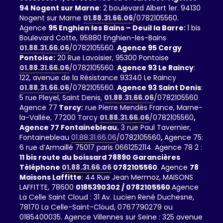
94 Nogent sur Marne
: 2 boulevard Albert 1er. 94130
Nogent sur Marne
01.88.31.66.06
/0782105560.
Agence
95 Enghien les Bains – Deuil la Barre:
1 bis
Boulevard Cotte, 95880 Enghien-les-Bains
01.88.31.66.06
/0782105560.
Agence 95 Cergy
Pontoise:
20 Rue Lavoisier, 95300 Pontoise
01.88.31.66.06
/0782105560.
Agence 93 Le Raincy
:
122, avenue de la Résistance 93340 Le Raincy
01.88.31.66.06
/0782105560.
Agence 93 Saint Denis
:
5 rue Pleyel, Saint Denis,
01.88.31.66.06
/0782105560
Agence 77
Torcy:
rue Pierre Mendès France, Marne-
la-Vallée, 77200 Torcy
01.88.31.66.06
/0782105560
,
Agence 77 Fontainebleau.
3 rue Paul Tavernier,
Fontainebleau
01.88.31.66.06
/0782105560
,
Agence 75:
6 rue d’Armaillé 75017 paris 0661252114. Agence 78 2 :
11 bis route du boissard 78890 Garancières
Téléphone
01.88.31.66.06
0782105560
. Agence
78
Maisons Laffitte
: 44 Rue Jean Mermoz, MAISONS
LAFFITTE, 78600
0185390302 / 0782105560
.Agence
La Celle Saint Cloud : 31 Av. Lucien René Duchesne,
78170 La Celle-Saint-Cloud, 0767790279 ou
0185400035. Agence Villennes sur Seine : 325 avenue