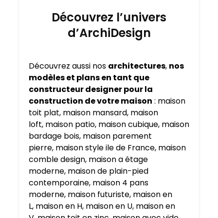
Découvrez l’univers
d’ArchiDesign
Découvrez aussi nos
architectures
,
nos
modèles et plans en tant que
constructeur designer pour la
construction de votre maison
:
maison
toit plat
,
maison mansard
,
maison
loft
,
maison patio
,
maison cubique
,
maison
bardage bois
,
maison parement
pierre
,
maison style ile de France
,
maison
comble design
,
maison a étage
moderne
,
maison de plain-pied
contemporaine
,
maison 4 pans
moderne
,
maison futuriste
,
maison en
L
,
maison en H
,
maison en U
,
maison en
V
,
maison toit en zinc
,
maison avec vide