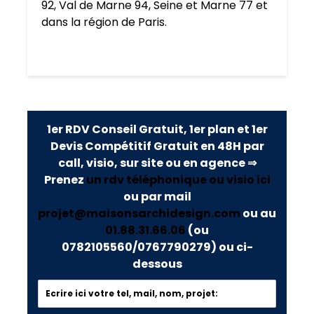
92
,
Val de Marne 94
,
Seine et Marne 77
et
dans la région de
Paris
.
1er RDV Conseil Gratuit, 1er plan et 1er
Devis Compétitif Gratuit en 48H par
call, visio, sur site ou en agence ⇒
Prenez
un rdv téléphonique ou visio ici
ou par mail
projet@maisonsarchidesign.com
ou au
01.88.31.66.06
(ou
0782105560/0767790279)
ou ci-
dessous