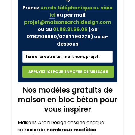
⇒
Prenez
un rdv téléphonique ou visio
ici
ou par mail
projet@maisonsarchidesign.com
ou au
01.88.31.66.06
(ou
0782105560/0767790279)
ou ci-
dessous
Nos modèles gratuits de
maison en bloc béton pour
vous inspirer
Maisons ArchiDesign dessine chaque
semaine de
nombreux modèles