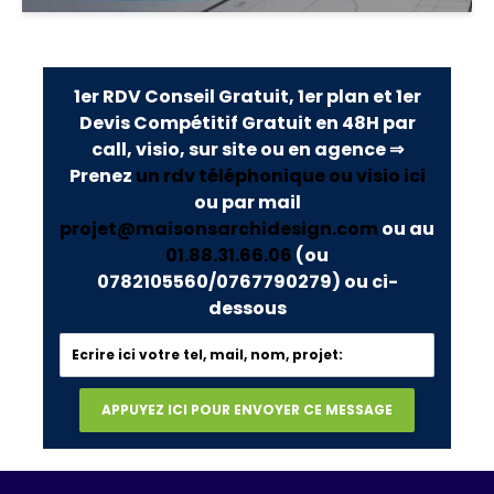
1er RDV Conseil Gratuit, 1er plan et 1er
Devis Compétitif Gratuit en 48H par
call, visio, sur site ou en agence ⇒
Prenez
un rdv téléphonique ou visio ici
ou par mail
projet@maisonsarchidesign.com
ou au
01.88.31.66.06
(ou
0782105560/0767790279)
ou ci-
dessous