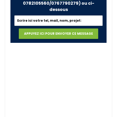
0782105560/0767790279)
ou ci-
dessous