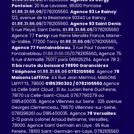
Pontoise:
20 Rue Lavoisier, 95300 Pontoise
01.88.31.66.06
/0782105560.
Agence 93 Le Raincy
:
122, avenue de la Résistance 93340 Le Raincy
01.88.31.66.06
/0782105560.
Agence 93 Saint Denis
:
5 rue Pleyel, Saint Denis,
01.88.31.66.06
/0782105560
Agence 77
Torcy:
rue Pierre Mendès France, Marne-
la-Vallée, 77200 Torcy
01.88.31.66.06
/0782105560
,
Agence 77 Fontainebleau.
3 rue Paul Tavernier,
Fontainebleau
01.88.31.66.06
/0782105560
,
Agence 75:
6 rue d’Armaillé 75017 paris 0661252114. Agence 78 2 :
11 bis route du boissard 78890 Garancières
Téléphone
01.88.31.66.06
0782105560
. Agence
78
Maisons Laffitte
: 44 Rue Jean Mermoz, MAISONS
LAFFITTE, 78600
0185390302 / 0782105560
.Agence
La Celle Saint Cloud : 31 Av. Lucien René Duchesne,
78170 La Celle-Saint-Cloud, 0767790279 ou
0185400035. Agence Villennes sur Seine : 325 avenue
Georges Clemenceau, 78670 Villennes-sur-Seine,
0781296261 ou 0185400035. Agence
78 Versailles
:
2-12 parvis colonel Arnaud Beltrame, Versailles,
78000. Agence Saint Germain en Laye : 95 Rue
Pereire, 78100 Saint-Germain-en-Laye, 0782105560