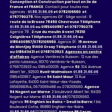
Conception et Construction partout en ile de
France et FRANCE
. Contact pour toutes nos
agences :
01.88.31.66.06
et 0782105560 et
0767790279.
Nos agences IDF : Siège social : 9
route de la Brosse 78460 Chevreuse Téléphone
01.88.31.66.06
ou 0185400957 et 0767790279
.
Agence 78 :
2 rue du moulin à vent 78310
Coignières Téléphone
01.88.31.66.06
ou
0185400957/0782105560
. Agence 91 :
19 avenue
de Montjay 91400 Orsay Téléphone
01.88.31.66.06
ou 0185411431 et 0768703923
.
Agences en centre
d’affaires
: Agence Verrières le Buisson : 12 rue des
petits ruisseaux, 91370 Verrières-le-Buisson,
0768703923 ou 0185400035. Agence
92
: 104 Avenue
Albert 1er , 92500
Rueil-Malmaison
01.88.31.66.06
0185400957. Agence
94 Saint Maur
: 13 Rue
Lafayette, 94100 Saint-Maur-des-Fossés
0658398354
,
0673069488 ou 0782105560.
Agence
94 Nogent sur Marne
: 2 boulevard Albert 1er. 94130
Nogent sur Marne
01.88.31.66.06
/0782105560.
Agence
95 Enghien les Bains – Deuil la Barre:
1 bis
Boulevard Cotte, 95880 Enghien-les-Bains
01.88.31.66.06
/0782105560.
Agence 95 Cergy