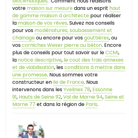
bioclimatiques
. Comment nous réalisons
votre
maison sur mesure
dans un esprit
haut
de gamme
maison d architecte
pour réaliser
la
maison de vos rêves
. Suivez nos conseils
pour vos
modénatures, soubassement et
chainage
ou encore pour vos
gouttières
, ou
vos
corniches Weser pierre ou béton
. Encore
plus de conseils pour tout savoir sur le
CCMI
,
la
notice descriptive
,
le cout des frais annexes
et de viabilisation
, les
conditions à mettre dans
une promesse
. Nous sommes votre
constructeur en
ile de France
. Nous
intervenons dans les
Yvelines 78
,
Essonne
91
,
Hauts de Seine 92
,
Val de Marne 94
,
Seine et
Marne 77
et dans la région de
Paris
.