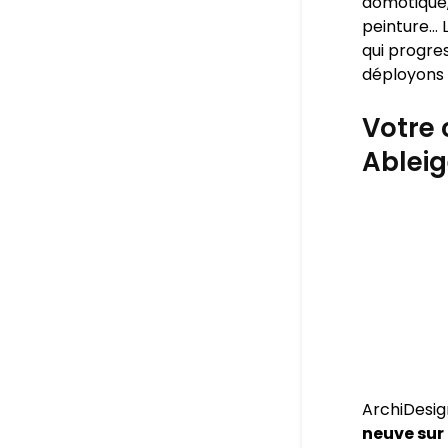
domotique,
peinture… L
qui progres
déployons 
Votre 
Ablei
ArchiDesig
neuve sur