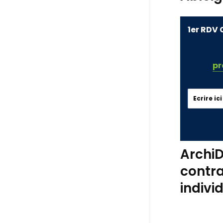
1er RDV 
pr
ArchiD
contra
indivi