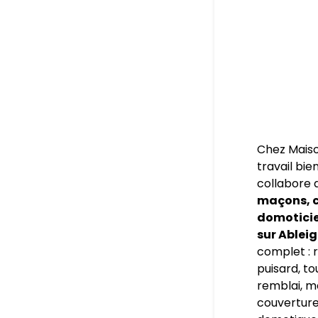
Chez Maiso
travail bie
collabore 
maçons, c
domoticien
sur Ablei
complet : r
puisard, to
remblai, m
couverture,