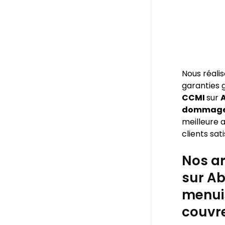
Nous réali
garanties
CCMI
sur
A
dommage o
meilleure a
clients sati
Nos ar
sur Ab
menuis
couvre