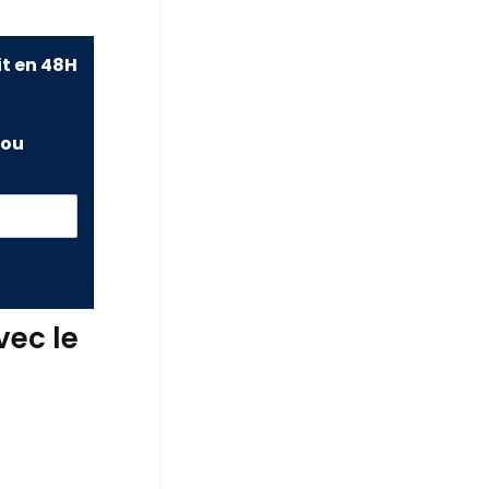
it en 48H
ou
vec le