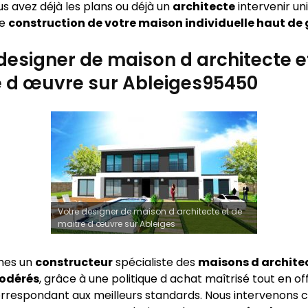
vous avez déjà les plans ou déjà un
architecte
intervenir u
ie
construction de votre maison individuelle haut d
designer de maison d architecte e
e d œuvre sur Ableiges95450
Votre designer de maison d architecte et de
maitre d œuvre sur Ableiges
mes un
constructeur
spécialiste des
maisons d archite
modérés
, grâce à une politique d achat maîtrisé tout en of
rrespondant aux meilleurs standards. Nous intervenon