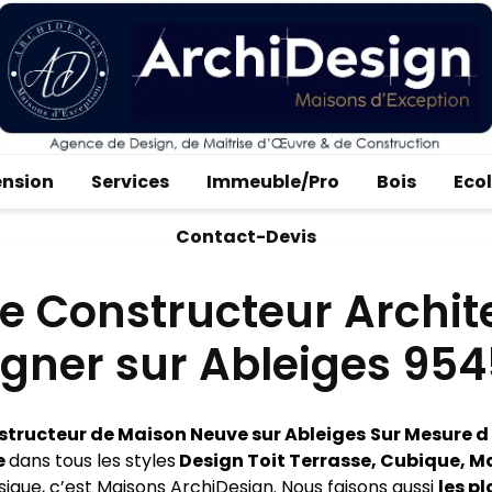
ension
Services
Immeuble/Pro
Bois
Eco
Contact-Devis
e Constructeur Archit
igner sur Ableiges 95
tructeur de Maison Neuve sur Ableiges
Sur Mesure d
e
dans tous les styles
Design Toit Terrasse, Cubique, M
ssique, c’est Maisons ArchiDesign. Nous faisons aussi
les pl