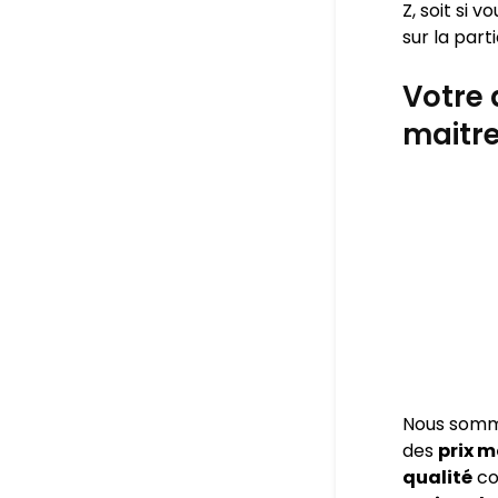
Z, soit si 
sur la part
Votre 
maitr
Nous som
des
prix 
qualité
co