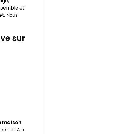
age,
ensemble et
et. Nous
ve sur
e maison
ner de A à