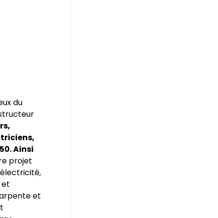
eux du
nstructeur
rs,
triciens,
50. Ainsi
re projet
électricité,
 et
harpente et
t