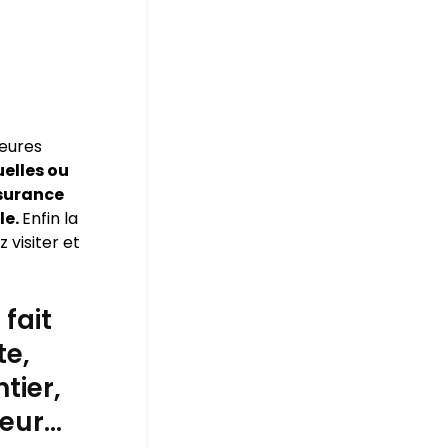
leures
elles ou
ssurance
le.
Enfin la
 visiter et
fait
te,
tier,
leur…