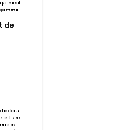
niquement
e gamme
.
t de
cte
dans
frant une
s comme