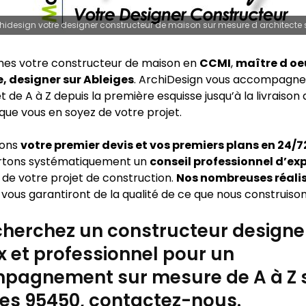
hidesign votre designer constructeur de maison sur mesure d architecte 
es votre constructeur de maison en
CCMI
,
maître d oe
, designer sur Ableiges
. ArchiDesign vous accompagne
t de A à Z depuis la première esquisse jusqu’à la livraison
que vous en soyez de votre projet.
sons
votre premier devis et vos premiers plans en 24/
rtons systématiquement un
conseil professionnel d’ex
 de votre projet de construction.
Nos nombreuses réali
vous garantiront de la qualité de ce que nous construison
herchez un constructeur designe
x et professionnel pour un
pagnement sur mesure de A à Z 
es 95450, contactez-nous.