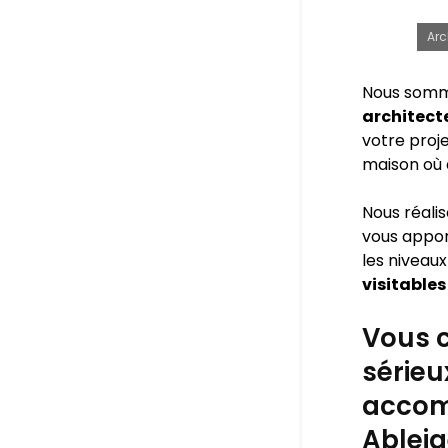
Arc
Nous somm
architecte
votre proje
maison où 
Nous réali
vous appo
les niveaux
visitables
Vous c
sérieu
accom
Ableig