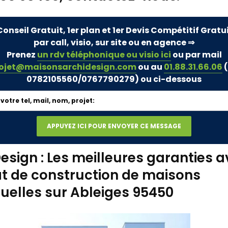
Conseil Gratuit, 1er plan et 1er Devis Compétitif Gratu
par call, visio, sur site ou en agence ⇒
Prenez
un rdv téléphonique ou visio ici
ou par mail
ojet@maisonsarchidesign.com
ou au
01.88.31.66.06
(
0782105560/0767790279)
ou ci-dessous
esign : Les meilleures garanties a
t de construction de maisons
duelles sur Ableiges 95450