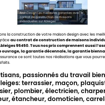
ArchiDesign Les meilleures garanties avec le
contrat de construction de maisons
individuelles sur Ableiges
sons la construction de votre maison design avec les meil
 grâce
au contrat de construction de maisons individu
bleiges 95450. Tous nos prix comprennent aussi l’a
uvrage, la garantie décennale, la garantie bienna
ssurance ce sont toutes nos réalisations que vous pourrez
sfaits.
tisans, passionnés du travail bien 
leiges: terrassier, maçon, plaquis
ier, plombier, électricien, charpen
ur, étancheur, domoticien, carre