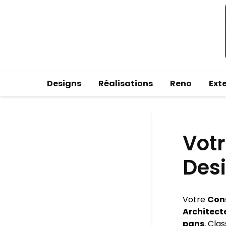
Designs
Réalisations
Reno
Ext
Votr
Des
Votre
Cons
Architect
pans
, Cla