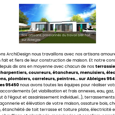
Nos artisans, passionnés du travail bien fait
sur Ableiges
ns ArchiDesign nous travaillons avec nos artisans amour
n fait et fiers de leur construction de maison. Et notre co
depuis dix ans en moyenne avec chacun de nos
terrassie
harpentiers, couvreurs, étancheurs, menuisiers, élec
s, plombiers, carreleurs, peintres… sur
Ableiges 954
ges 95450
nous avons toutes les équipes pour réaliser vot
accordements (et viabilisation et frais annexes, eau, gaz, 
ut à l’égout et assainissement individuel…), terrassements
açonnerie et élévation de votre maison, ossature bois, c
 étanchéité de toit terrasse et toiture plate, électricité e