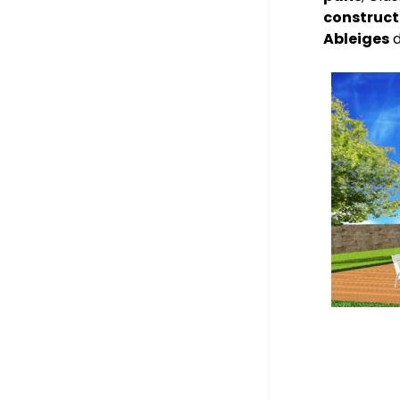
construct
Ableiges
d