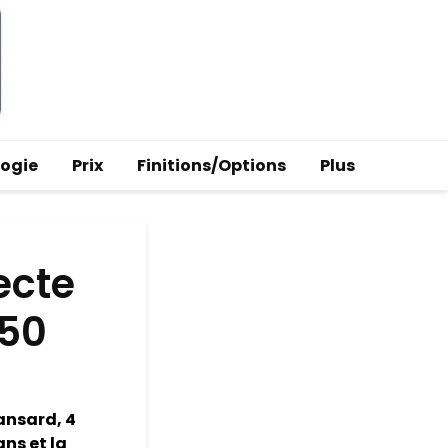
logie
Prix
Finitions/Options
Plus
ecte
450
ansard, 4
ans et la