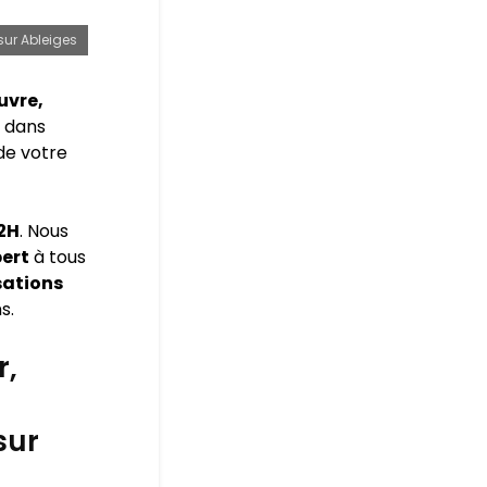
sur Ableiges
uvre,
 dans
 de votre
72H
. Nous
pert
à tous
sations
s.
r,
sur