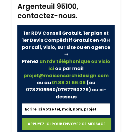
Argenteuil 95100,
contactez-nous.
1er RDV Conseil Gratuit, 1er plan et
1er Devis Compétitif Gratuit en 48H
par call, visio, sur site ou en agence
⇒
Prenez
un rdv téléphonique ou visio
ici
ou par mail
projet@maisonsarchidesign.com
ou au
01.88.31.66.06
(ou
0782105560/0767790279)
ou ci-
dessous