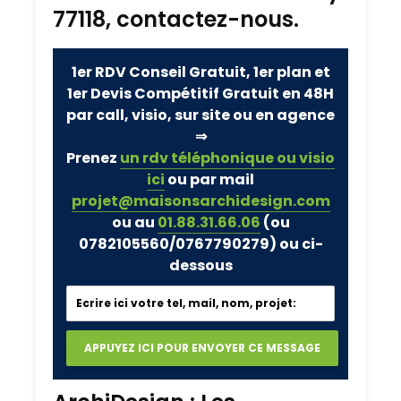
77118, contactez-nous.
1er RDV Conseil Gratuit, 1er plan et
1er Devis Compétitif Gratuit en 48H
par call, visio, sur site ou en agence
⇒
Prenez
un rdv téléphonique ou visio
ici
ou par mail
projet@maisonsarchidesign.com
ou au
01.88.31.66.06
(ou
0782105560/0767790279)
ou ci-
dessous