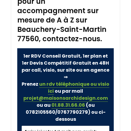
pour un
accompagnement sur
mesure de A à Z sur
Beauchery-Saint-Martin
77560, contactez-nous.
1er RDV Conseil Gratuit, 1er plan et
1er Devis Compétitif Gratuit en 48H
par call, visio, sur site ou en agence
⇒
Prenez
un rdv téléphonique ou visio
ici
ou par mail
projet@maisonsarchidesign.com
ou au
01.88.31.66.06
(ou
0782105560/0767790279)
ou ci-
dessous