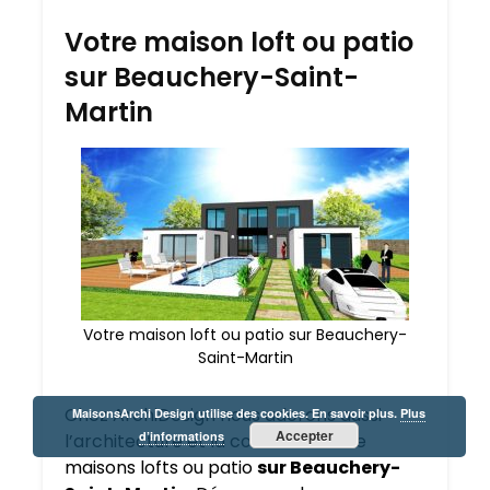
Votre maison loft ou patio
sur Beauchery-Saint-
Martin
Votre maison loft ou patio sur Beauchery-
Saint-Martin
Chez ArchiDesign nous adorons aussi
MaisonsArchi Design utilise des cookies. En savoir plus.
Plus
Accepter
d’informations
l’architecture et la construction de
maisons lofts ou patio
sur Beauchery-