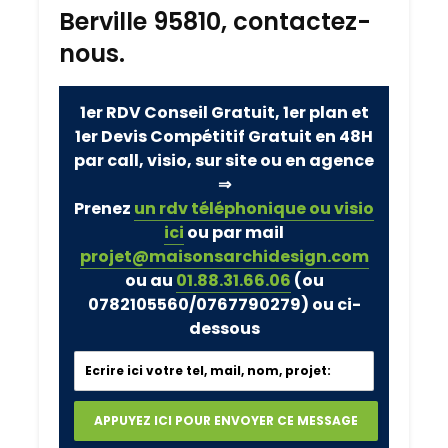
Berville 95810, contactez-
nous.
1er RDV Conseil Gratuit, 1er plan et
1er Devis Compétitif Gratuit en 48H
par call, visio, sur site ou en agence
⇒
Prenez
un rdv téléphonique ou visio
ici
ou par mail
projet@maisonsarchidesign.com
ou au
01.88.31.66.06
(ou
0782105560/0767790279)
ou ci-
dessous