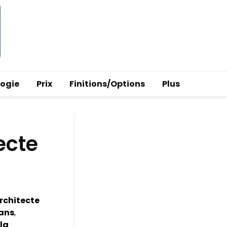
logie
Prix
Finitions/Options
Plus
ecte
rchitecte
pans
,
 la