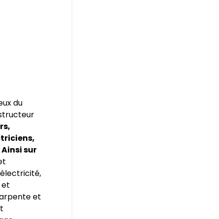
eux du
nstructeur
rs,
triciens,
 Ainsi sur
et
électricité,
 et
harpente et
t