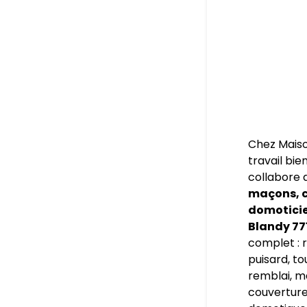
Chez Maiso
travail bie
collabore 
maçons, c
domoticien
Blandy 77
complet : r
puisard, to
remblai, m
couverture,