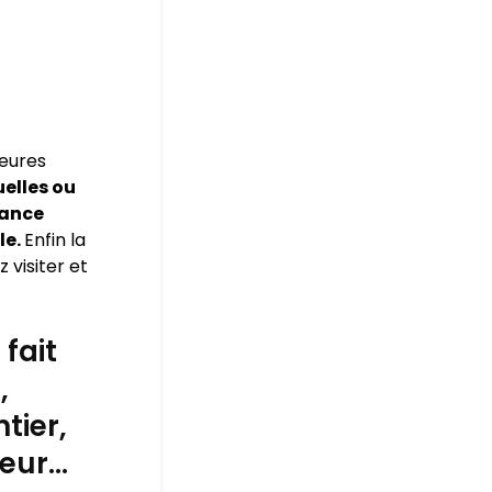
leures
elles ou
rance
le.
Enfin la
 visiter et
fait
,
tier,
leur…