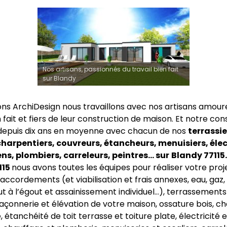
Nos artisans, passionnés du travail bien fait
sur Blandy
ns ArchiDesign nous travaillons avec nos artisans amour
n fait et fiers de leur construction de maison. Et notre co
depuis dix ans en moyenne avec chacun de nos
terrassie
harpentiers, couvreurs, étancheurs, menuisiers, élec
s, plombiers, carreleurs, peintres… sur
Blandy 77115.
115
nous avons toutes les équipes pour réaliser votre proj
accordements (et viabilisation et frais annexes, eau, gaz, 
ut à l’égout et assainissement individuel…), terrassements
açonnerie et élévation de votre maison, ossature bois, c
 étanchéité de toit terrasse et toiture plate, électricité e