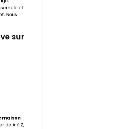
age,
ensemble et
et. Nous
ve sur
e maison
r de A à Z,