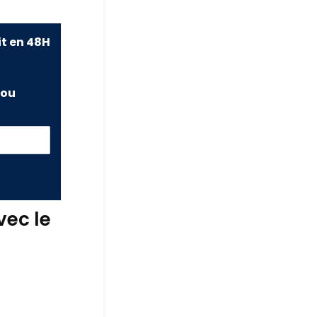
it en 48H
ou
vec le