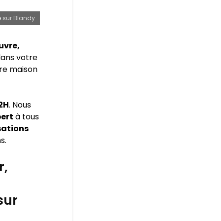
e sur Blandy
uvre,
ans votre
tre maison
72H
. Nous
pert
à tous
sations
s.
r,
sur