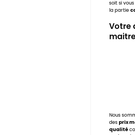
soit si vou
la partie
c
Votre 
maitre
Nous som
des
prix 
qualité
co