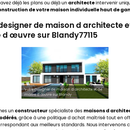
s avez déjà les plans ou déjà un
architecte
intervenir uni
onstruction de votre maison individuelle haut de g
designer de maison d architecte e
 d œuvre sur Blandy77115
Votre designer de maison d architecte et de
maitre d œuvre sur Blandy
mes un
constructeur
spécialiste des
maisons d archite
modérés
, grâce à une politique d achat maîtrisé tout en of
rrespondant aux meilleurs standards. Nous intervenon