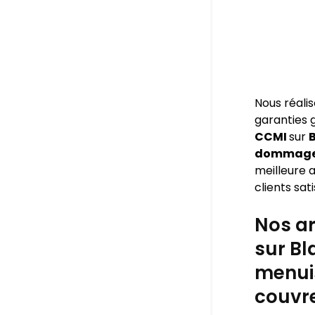
Nous réali
garanties
CCMI
sur
B
dommage o
meilleure a
clients sati
Nos ar
sur Bl
menuis
couvre