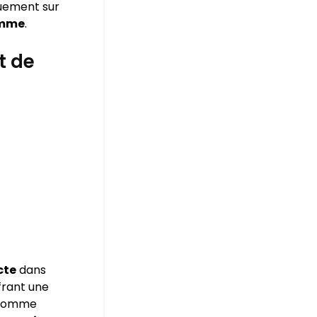
quement sur
amme
.
t de
cte
dans
frant une
s comme