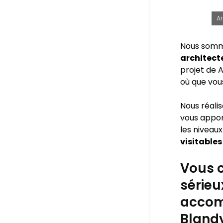
Ar
Nous somm
architect
projet de A
où que vou
Nous réali
vous appo
les niveaux
visitables
Vous c
sérieu
accom
Blandy