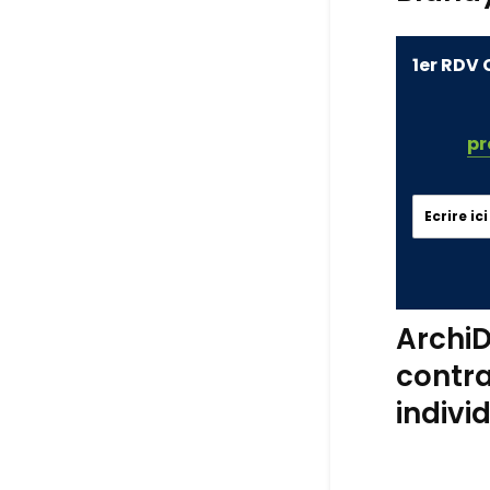
1er RDV 
pr
ArchiD
contra
indivi