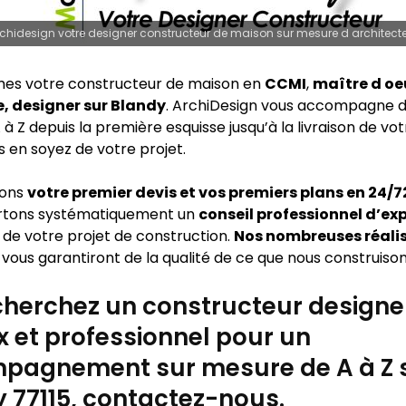
chidesign votre designer constructeur de maison sur mesure d architect
es votre constructeur de maison en
CCMI
,
maître d oe
e, designer sur Blandy
. ArchiDesign vous accompagne d
 à Z depuis la première esquisse jusqu’à la livraison de vo
s en soyez de votre projet.
sons
votre premier devis et vos premiers plans en 24/
rtons systématiquement un
conseil professionnel d’ex
 de votre projet de construction.
Nos nombreuses réali
vous garantiront de la qualité de ce que nous construison
herchez un constructeur designe
x et professionnel pour un
pagnement sur mesure de A à Z 
 77115, contactez-nous.