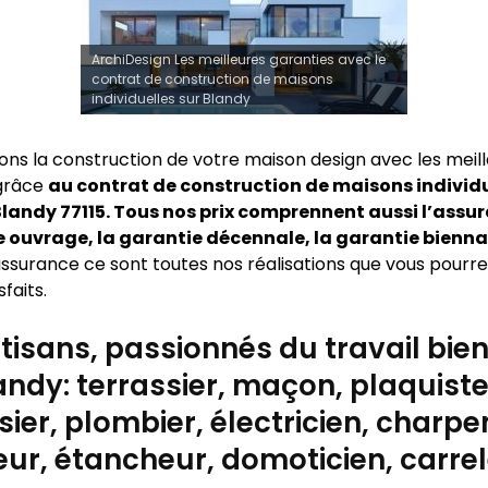
ArchiDesign Les meilleures garanties avec le
contrat de construction de maisons
individuelles sur Blandy
sons la construction de votre maison design avec les meil
 grâce
au contrat de construction de maisons individu
landy 77115. Tous nos prix comprennent aussi l’assu
uvrage, la garantie décennale, la garantie bienna
ssurance ce sont toutes nos réalisations que vous pourrez
sfaits.
tisans, passionnés du travail bien 
andy: terrassier, maçon, plaquiste
ier, plombier, électricien, charpen
ur, étancheur, domoticien, carre