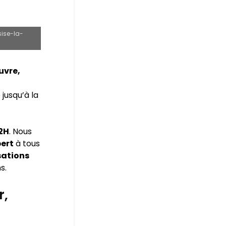
sise-la-
uvre,
jusqu’à la
72H
. Nous
pert
à tous
sations
s.
r,