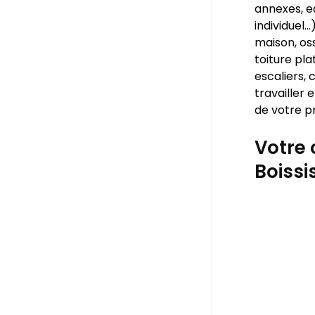
annexes, ea
individuel
maison, os
toiture pla
escaliers, 
travailler
de votre pr
Votre 
Boissi