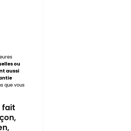
leures
elles ou
nt aussi
antie
ns que vous
fait
açon,
en,