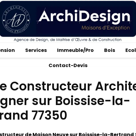
ension
Services
Immeuble/Pro
Bois
Eco
Contact-Devis
e Constructeur Archit
gner sur Boissise-la-
trand 77350
tructeur de Maison Neuve sur Boissise-la-Bertrand