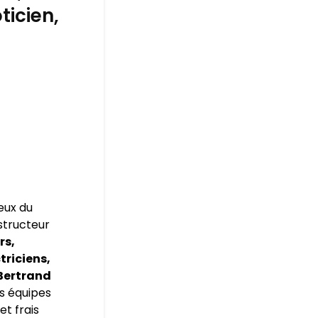
ticien,
eux du
nstructeur
rs,
triciens,
Bertrand
s équipes
et frais