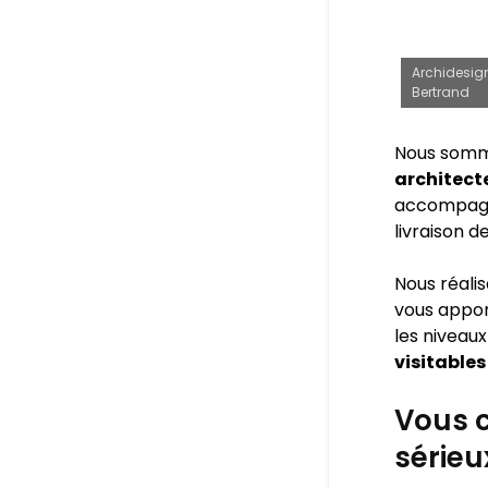
Archidesign
Bertrand
Nous somm
architect
accompagne
livraison d
Nous réali
vous appo
les niveaux
visitables
Vous c
sérieu