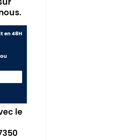
sur
nous.
it en 48H
ou
vec le
77350