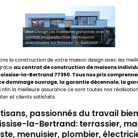
ArchiDesign Les meilleures garanties avec le
contrat de construction de maisons
individuelles sur Boissise-la-Bertrand
sons la construction de votre maison design avec les meil
 grâce
au contrat de construction de maisons individu
oissise-la-Bertrand 77350. Tous nos prix comprenne
ce dommage ouvrage, la garantie décennale, la gar
Enfin la meilleure assurance ce sont toutes nos réalisatio
ter et clients satisfaits.
tisans, passionnés du travail bien 
issise-la-Bertrand: terrassier, m
ste, menuisier, plombier, électrici