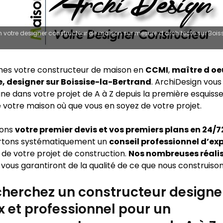
 votre designer constructeur de maison sur mesure d architecte sur Bois
es votre constructeur de maison en
CCMI
,
maître d oe
e, designer sur Boissise-la-Bertrand
. ArchiDesign vous
 dans votre projet de A à Z depuis la première esquisse 
e votre maison où que vous en soyez de votre projet.
sons
votre premier devis et vos premiers plans en 24/
rtons systématiquement un
conseil professionnel d’ex
 de votre projet de construction.
Nos nombreuses réali
vous garantiront de la qualité de ce que nous construison
herchez un constructeur designe
x et professionnel pour un