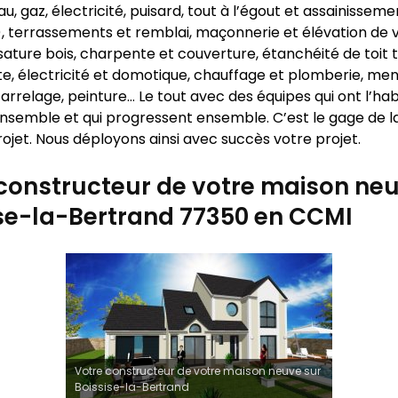
u, gaz, électricité, puisard, tout à l’égout et assainisseme
…), terrassements et remblai, maçonnerie et élévation de 
sature bois, charpente et couverture, étanchéité de toit 
te, électricité et domotique, chauffage et plomberie, men
carrelage, peinture… Le tout avec des équipes qui ont l’ha
 ensemble et qui progressent ensemble. C’est le gage de la
ojet. Nous déployons ainsi avec succès votre projet.
constructeur de votre maison neu
se-la-Bertrand 77350 en CCMI
Votre constructeur de votre maison neuve sur
Boissise-la-Bertrand