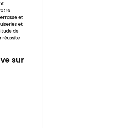
nt
votre
terrasse et
uiseries et
bitude de
 réussite
ve sur