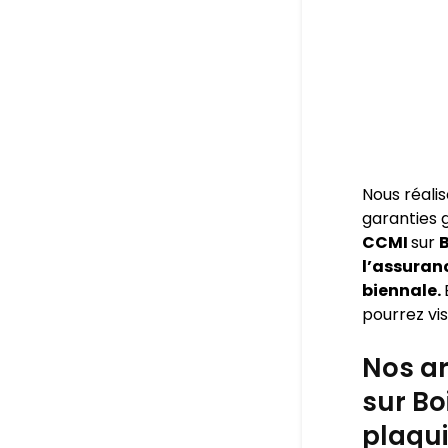
Nous réali
garanties
CCMI
sur
B
l’assuran
biennale.
pourrez visi
Nos ar
sur Bo
plaqui