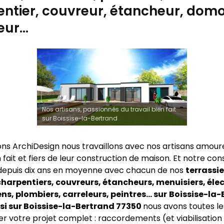
ntier, couvreur, étancheur, domo
eur…
Nos artisans, passionnés du travail bien fait
sur Boissise-la-Bertrand
ns ArchiDesign nous travaillons avec nos artisans amour
n fait et fiers de leur construction de maison. Et notre co
depuis dix ans en moyenne avec chacun de nos
terrassie
harpentiers, couvreurs, étancheurs, menuisiers, élec
s, plombiers, carreleurs, peintres… sur
Boissise-la-
nsi sur Boissise-la-Bertrand 77350
nous avons toutes le
er votre projet complet : raccordements (et viabilisation 