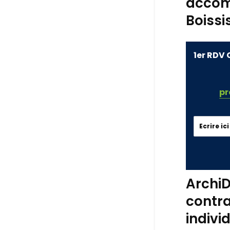
accom
Boissi
1er RDV 
pr
ArchiD
contra
indivi