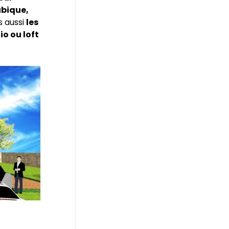
ubique,
s aussi
les
tio ou loft