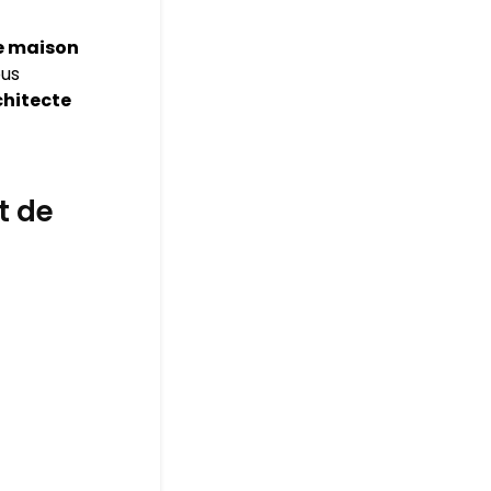
e maison
ous
chitecte
t de