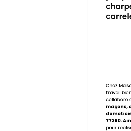
charpe
carrel
Chez Maiso
travail bie
collabore 
maçons, c
domoticien
77350. Ai
pour réalis