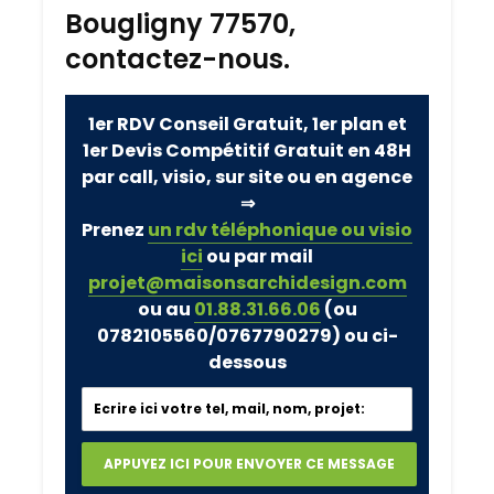
Bougligny 77570,
contactez-nous.
1er RDV Conseil Gratuit, 1er plan et
1er Devis Compétitif Gratuit en 48H
par call, visio, sur site ou en agence
⇒
Prenez
un rdv téléphonique ou visio
ici
ou par mail
projet@maisonsarchidesign.com
ou au
01.88.31.66.06
(ou
0782105560/0767790279)
ou ci-
dessous