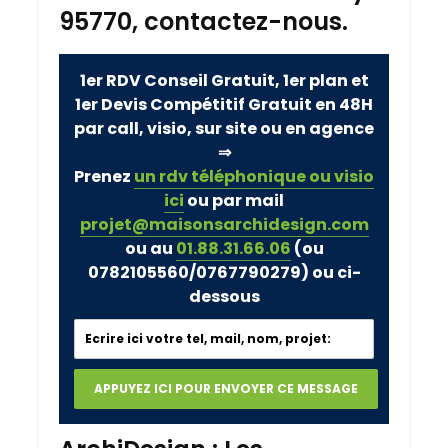
95770, contactez-nous.
1er RDV Conseil Gratuit, 1er plan et
1er Devis Compétitif Gratuit en 48H
par call, visio, sur site ou en agence
⇒
Prenez
un rdv téléphonique ou visio
ici
ou par mail
projet@maisonsarchidesign.com
ou au
01.88.31.66.06
(ou
0782105560/0767790279)
ou ci-
dessous