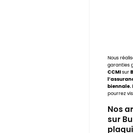
Nous réali
garanties
CCMI
sur
B
l’assuran
biennale.
pourrez visi
Nos ar
sur Bu
plaqui