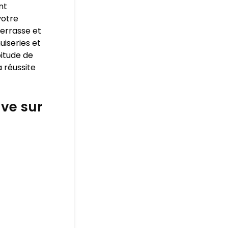
nt
votre
terrasse et
uiseries et
bitude de
 réussite
ve sur