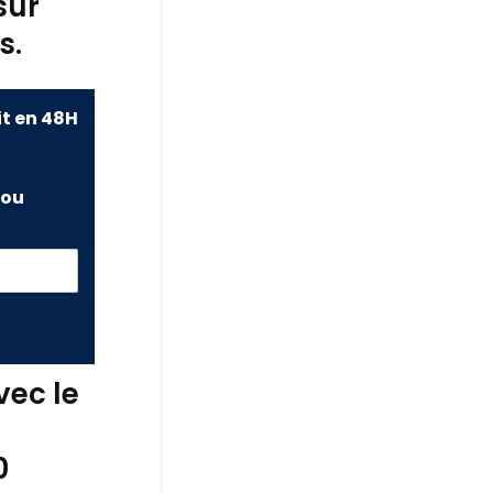
sur
s.
it en 48H
ou
vec le
0