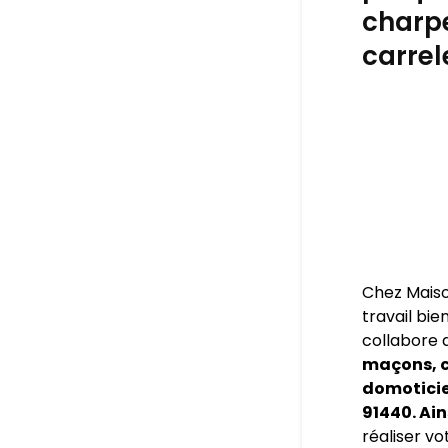
charpe
carrel
Chez Maiso
travail bie
collabore 
maçons, c
domoticien
91440. Ai
réaliser vo