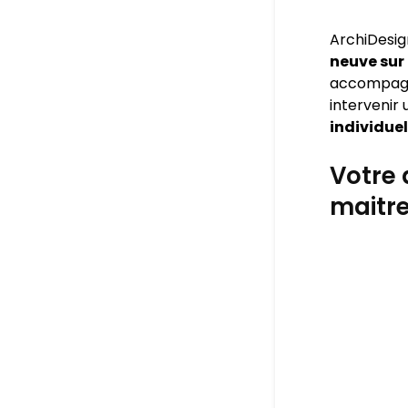
ArchiDesig
neuve sur
accompagner
intervenir
individue
Votre 
maitr