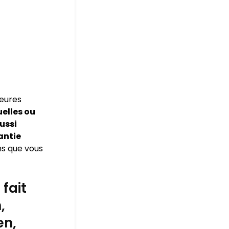
leures
elles ou
ussi
antie
ns que vous
fait
,
en,