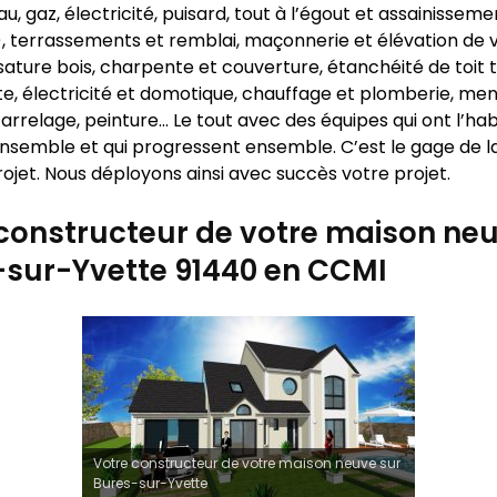
u, gaz, électricité, puisard, tout à l’égout et assainisseme
…), terrassements et remblai, maçonnerie et élévation de 
sature bois, charpente et couverture, étanchéité de toit 
te, électricité et domotique, chauffage et plomberie, men
carrelage, peinture… Le tout avec des équipes qui ont l’ha
 ensemble et qui progressent ensemble. C’est le gage de la
ojet. Nous déployons ainsi avec succès votre projet.
constructeur de votre maison neu
-sur-Yvette 91440 en CCMI
Votre constructeur de votre maison neuve sur
Bures-sur-Yvette