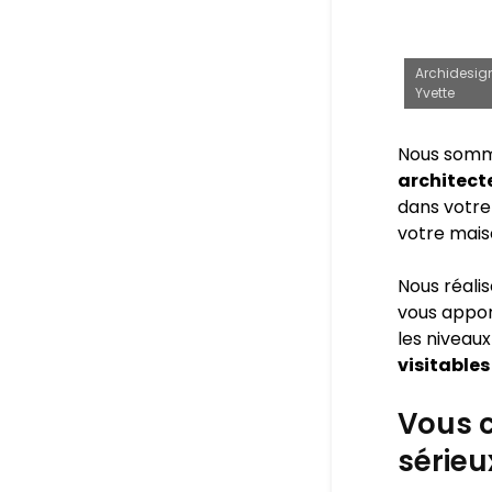
Archidesign
Yvette
Nous somm
architect
dans votre 
votre mais
Nous réali
vous appo
les niveaux
visitables
Vous c
sérieu