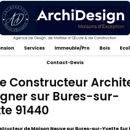
ension
Services
Immeuble/Pro
Bois
Eco
Contact-Devis
e Constructeur Archit
igner sur Bures-sur-
te 91440
tructeur de Maison Neuve sur Bures-sur-Yvette
Sur