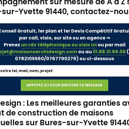
pagnement sur mesure de A à Z 
sur-Yvette 91440, contactez-nou
Conseil Gratuit, 1er plan et 1er Devis Compétitif Gratu
par call, visio, sur site ou en agence ⇒
Prenez
un rdv téléphonique ou visio ici
ou par mail
ojet@maisonsarchidesign.com
ou au
01.88.31.66.06
(
0782105560/0767790279)
ou ci-dessous
esign : Les meilleures garanties a
t de construction de maisons
duelles sur Bures-sur-Yvette 9144