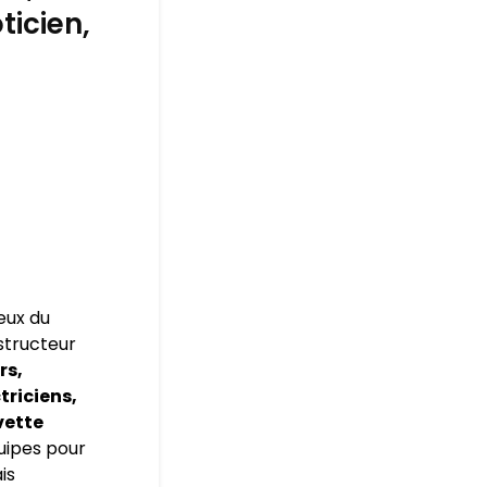
ticien,
eux du
nstructeur
rs,
triciens,
vette
uipes pour
is