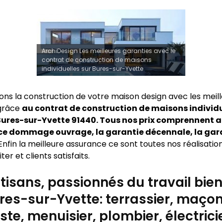
ArchiDesign Les meilleures garanties avec le
contrat de construction de maisons
individuelles sur Bures-sur-Yvette
sons la construction de votre maison design avec les meil
 grâce
au contrat de construction de maisons individu
ures-sur-Yvette 91440. Tous nos prix comprennent a
ce dommage ouvrage, la garantie décennale, la gar
Enfin la meilleure assurance ce sont toutes nos réalisatio
ter et clients satisfaits.
tisans, passionnés du travail bien 
res-sur-Yvette: terrassier, maçon
ste, menuisier, plombier, électrici