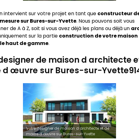
n intervient sur votre projet en tant que
constructeur d
 mesure sur
Bures-sur-Yvette
. Nous pouvons soit vous
 de A à Z, soit si vous avez déjà les plans ou déjà un
ar
 uniquement sur la partie
construction de votre maison
lle haut de gamme
.
designer de maison d architecte e
e d œuvre sur Bures-sur-Yvette91
Votre designer de maison d architecte et de
maitre d œuvre sur Bures-sur-Yvette