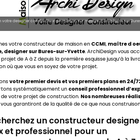
 votre designer constructeur de maison sur mesure d architecte sur Bure
es votre constructeur de maison en
CCMI
,
maître d oe
e, designer sur Bures-sur-Yvette
. ArchiDesign vous a
projet de A à Z depuis la première esquisse jusqu’à la livr
on où que vous en soyez de votre projet.
sons
votre premier devis et vos premiers plans en 24/
rtons systématiquement un
conseil professionnel d’ex
 de votre projet de construction.
Nos nombreuses réali
vous garantiront de la qualité de ce que nous construison
herchez un constructeur designe
x et professionnel pour un