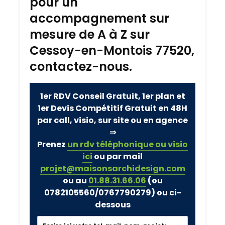
pour un
accompagnement sur
mesure de A à Z sur
Cessoy-en-Montois 77520,
contactez-nous.
1er RDV Conseil Gratuit, 1er plan et
1er Devis Compétitif Gratuit en 48H
par call, visio, sur site ou en agence
⇒
Prenez
un rdv téléphonique ou visio
ici
ou par mail
projet@maisonsarchidesign.com
ou au
01.88.31.66.06
(ou
0782105560/0767790279)
ou ci-
dessous