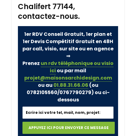
Chalifert 77144,
contactez-nous.
1er RDV Conseil Gratuit, 1er plan et
1er Devis Compétitif Gratuit en 48H
par call, visio, sur site ou en agence
⇒
Prenez
un rdv téléphonique ou visio
ici
ou par mail
projet@maisonsarchidesign.com
ou au
01.88.31.66.06
(ou
0782105560/0767790279)
ou ci-
dessous