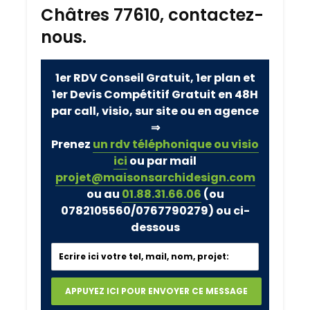
Châtres 77610, contactez-
nous.
1er RDV Conseil Gratuit, 1er plan et
1er Devis Compétitif Gratuit en 48H
par call, visio, sur site ou en agence
⇒
Prenez
un rdv téléphonique ou visio
ici
ou par mail
projet@maisonsarchidesign.com
ou au
01.88.31.66.06
(ou
0782105560/0767790279)
ou ci-
dessous