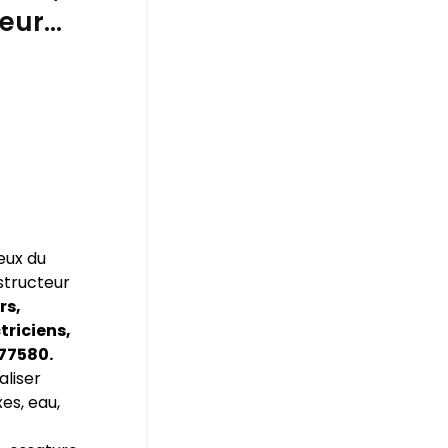
leur…
eux du
nstructeur
rs,
triciens,
77580.
aliser
es, eau,