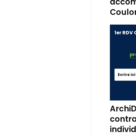
accom
Coulo
1er RDV 
pr
ArchiD
contra
indiv