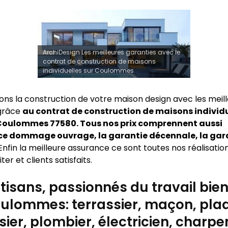
ArchiDesign Les meilleures garanties avec le
contrat de construction de maisons
individuelles sur Coulommes
sons la construction de votre maison design avec les meil
 grâce
au contrat de construction de maisons individu
Coulommes 77580. Tous nos prix comprennent aussi
ce dommage ouvrage, la garantie décennale, la gar
Enfin la meilleure assurance ce sont toutes nos réalisatio
ter et clients satisfaits.
tisans, passionnés du travail bien 
ulommes: terrassier, maçon, plaq
ier, plombier, électricien, charpen