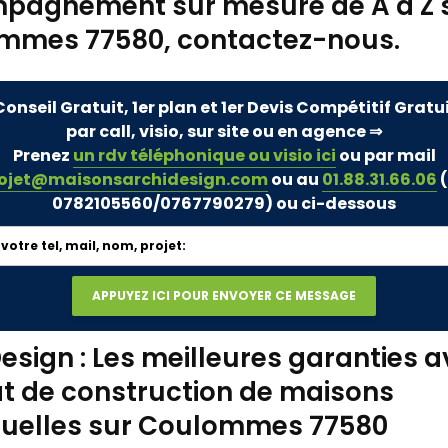
pagnement sur mesure de A à Z 
mmes 77580, contactez-nous.
Conseil Gratuit, 1er plan et 1er Devis Compétitif Gratu
par call, visio, sur site ou en agence ⇒
Prenez
un rdv téléphonique ou visio ici
ou par mail
ojet@maisonsarchidesign.com
ou au
01.88.31.66.06
(
0782105560/0767790279)
ou ci-dessous
esign : Les meilleures garanties a
t de construction de maisons
iduelles sur Coulommes 77580