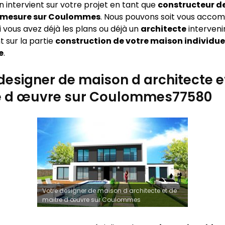
n intervient sur votre projet en tant que
constructeur d
 mesure sur
Coulommes
. Nous pouvons soit vous acco
 si vous avez déjà les plans ou déjà un
architecte
interveni
 sur la partie
construction de votre maison individue
e
.
designer de maison d architecte e
e d œuvre sur Coulommes77580
Votre designer de maison d architecte et de
maitre d œuvre sur Coulommes