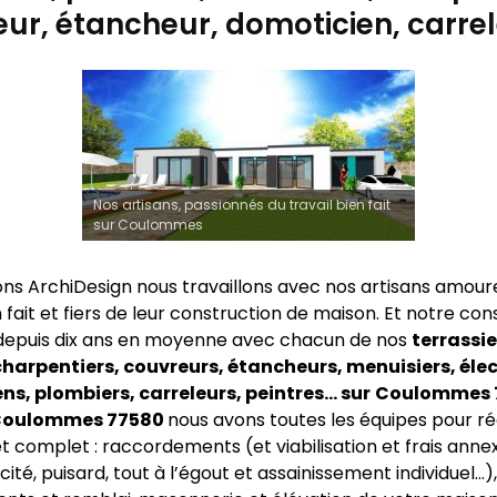
ur, étancheur, domoticien, carre
Nos artisans, passionnés du travail bien fait
sur Coulommes
ns ArchiDesign nous travaillons avec nos artisans amour
n fait et fiers de leur construction de maison. Et notre co
depuis dix ans en moyenne avec chacun de nos
terrassie
harpentiers, couvreurs, étancheurs, menuisiers, élec
s, plombiers, carreleurs, peintres… sur
Coulommes 
 Coulommes 77580
nous avons toutes les équipes pour ré
t complet : raccordements (et viabilisation et frais annex
icité, puisard, tout à l’égout et assainissement individuel…),