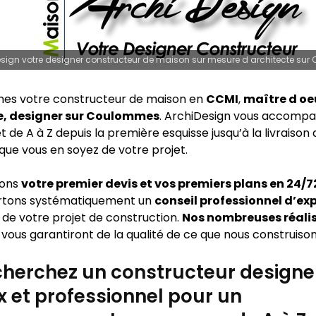
sign votre designer constructeur de maison sur mesure d architecte su
es votre constructeur de maison en
CCMI
,
maître d oe
e, designer sur Coulommes
. ArchiDesign vous accomp
t de A à Z depuis la première esquisse jusqu’à la livraison
que vous en soyez de votre projet.
sons
votre premier devis et vos premiers plans en 24/
rtons systématiquement un
conseil professionnel d’ex
 de votre projet de construction.
Nos nombreuses réali
vous garantiront de la qualité de ce que nous construison
herchez un constructeur designe
x et professionnel pour un