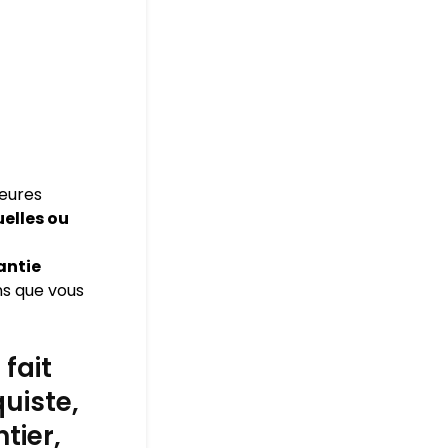
leures
elles ou
antie
ns que vous
fait
uiste,
tier,