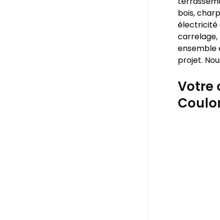
terrasseme
bois, charp
électricité
carrelage, 
ensemble e
projet. Nou
Votre 
Coulo