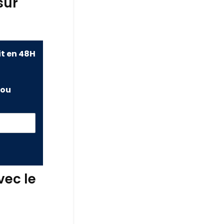
sur
it en 48H
ou
vec le