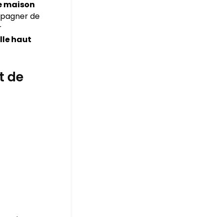
e maison
mpagner de
r
lle haut
t de