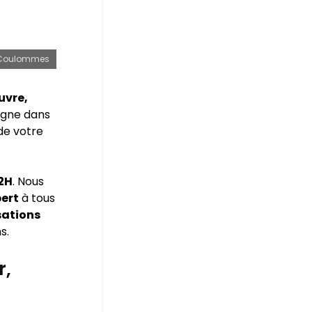
r Coulommes
uvre,
agne dans
 de votre
72H
. Nous
pert
à tous
sations
s.
r,