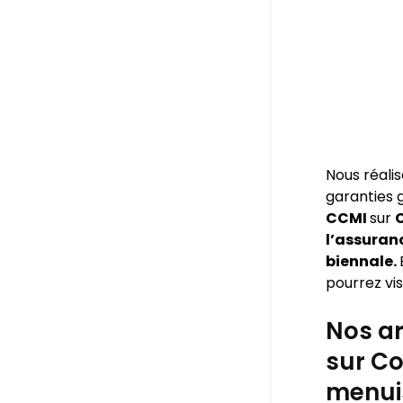
Nous réali
garanties
CCMI
sur
l’assuran
biennale.
pourrez visi
Nos ar
sur Co
menuis