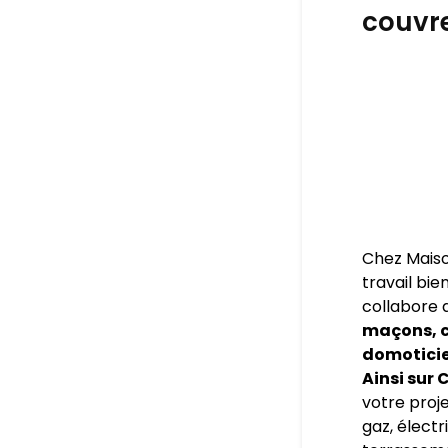
couvre
Chez Maiso
travail bie
collabore 
maçons, c
domoticien
Ainsi sur
votre proje
gaz, électr