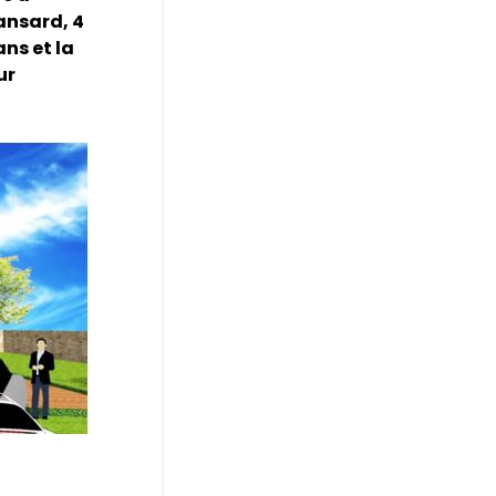
ansard, 4
ans et la
ur