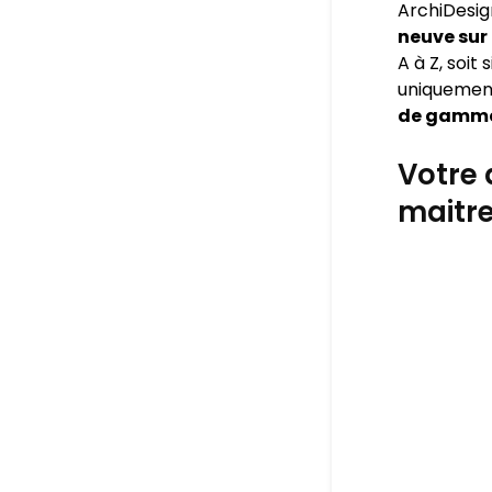
ArchiDesig
neuve sur
A à Z, soit
uniquement
de gamm
Votre 
maitr