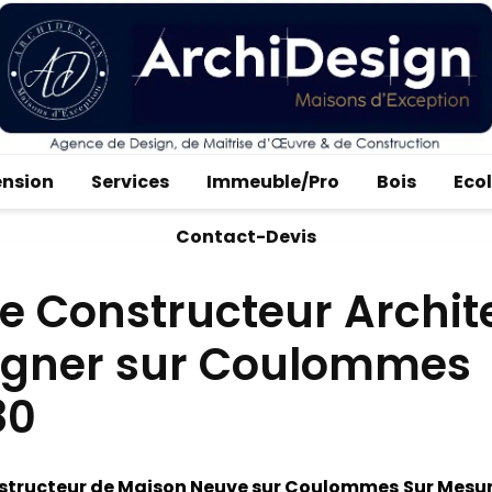
ension
Services
Immeuble/Pro
Bois
Eco
Contact-Devis
e Constructeur Archit
igner sur Coulommes
80
structeur de Maison Neuve sur Coulommes
Sur Mesur