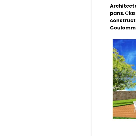
Architect
pans
, Cla
construct
Coulomm