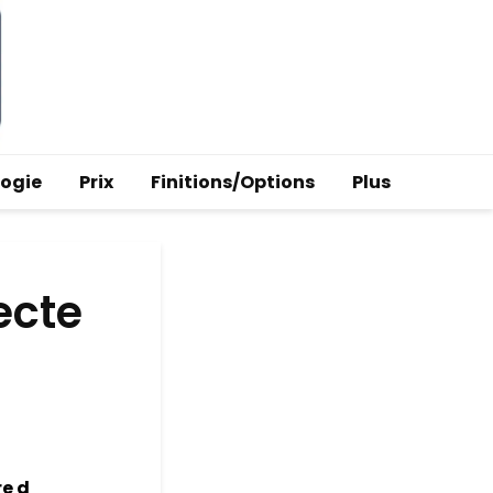
logie
Prix
Finitions/Options
Plus
ecte
e d