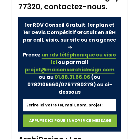
77320, contactez-nous.
1er RDV Conseil Gratuit, 1er plan et
1er Devis Compétitif Gratuit en 48H
par call, visio, sur site ou en agence
⇒
Prenez
un rdv téléphonique ou visio
ici
ou par mail
projet@maisonsarchidesign.com
ou au
01.88.31.66.06
(ou
0782105560/0767790279)
ou ci-
dessous