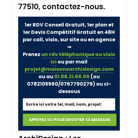
77510, contactez-nous.
1er RDV Conseil Gratuit, 1er plan et
1er Devis Compétitif Gratuit en 48H
par call, visio, sur site ou en agence
⇒
Prenez
un rdv téléphonique ou visio
ici
ou par mail
projet@maisonsarchidesign.com
ou au
01.88.31.66.06
(ou
0782105560/0767790279)
ou ci-
dessous