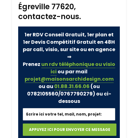
Égreville 77620,
contactez-nous.
1er RDV Conseil Gratuit, 1er plan et
1er Devis Compétitif Gratuit en 48H
par call, visio, sur site ou en agence
⇒
Prenez
un rdv téléphonique ou visio
ici
ou par mail
projet@maisonsarchidesign.com
ou au
01.88.31.66.06
(ou
0782105560/0767790279)
ou ci-
dessous