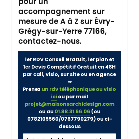
pour un
accompagnement sur
mesure de A à Z sur Évry-
Grégy-sur-Yerre 77166,
contactez-nous.
1er RDV Conseil Gratuit, 1er plan et
1er Devis Compétitif Gratuit en 48H
par call, visio, sur site ou en agence
⇒
Prenez
un rdv téléphonique ou visio
ici
ou par mail
projet@maisonsarchidesign.com
ou au
01.88.31.66.06
(ou
0782105560/0767790279)
ou ci-
dessous