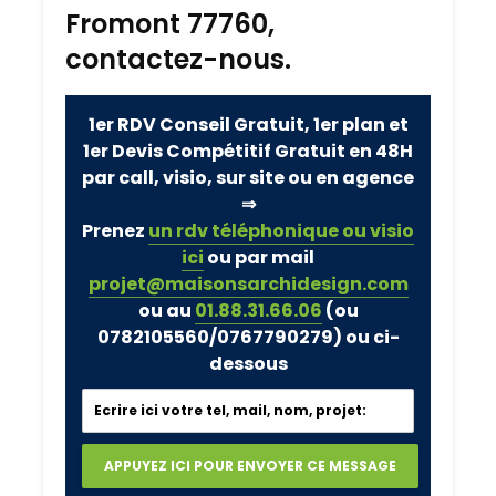
Fromont 77760,
contactez-nous.
1er RDV Conseil Gratuit, 1er plan et
1er Devis Compétitif Gratuit en 48H
par call, visio, sur site ou en agence
⇒
Prenez
un rdv téléphonique ou visio
ici
ou par mail
projet@maisonsarchidesign.com
ou au
01.88.31.66.06
(ou
0782105560/0767790279)
ou ci-
dessous