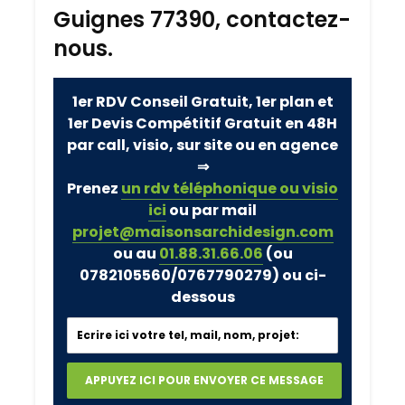
Guignes 77390, contactez-
nous.
1er RDV Conseil Gratuit, 1er plan et
1er Devis Compétitif Gratuit en 48H
par call, visio, sur site ou en agence
⇒
Prenez
un rdv téléphonique ou visio
ici
ou par mail
projet@maisonsarchidesign.com
ou au
01.88.31.66.06
(ou
0782105560/0767790279)
ou ci-
dessous