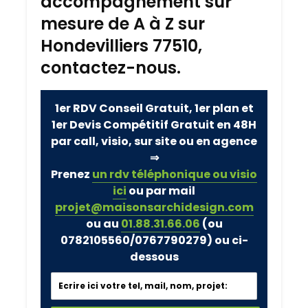
accompagnement sur
mesure de A à Z sur
Hondevilliers 77510,
contactez-nous.
1er RDV Conseil Gratuit, 1er plan et
1er Devis Compétitif Gratuit en 48H
par call, visio, sur site ou en agence
⇒
Prenez
un rdv téléphonique ou visio
ici
ou par mail
projet@maisonsarchidesign.com
ou au
01.88.31.66.06
(ou
0782105560/0767790279)
ou ci-
dessous