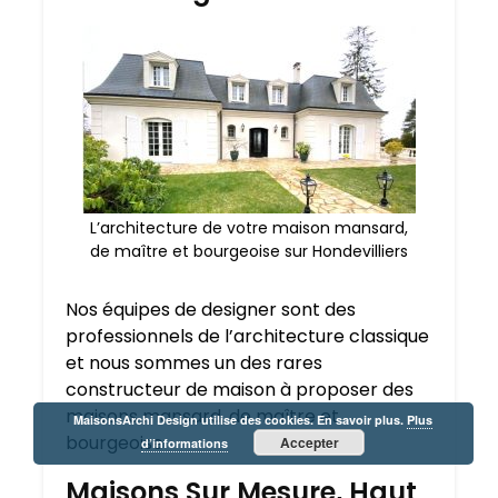
L’architecture de votre maison mansard,
de maître et bourgeoise sur Hondevilliers
Nos équipes de designer sont des
professionnels de l’architecture classique
et nous sommes un des rares
constructeur de maison à proposer des
maisons mansard, de maître et
MaisonsArchi Design utilise des cookies. En savoir plus.
Plus
bourgeoise
Accepter
d’informations
Maisons Sur Mesure, Haut