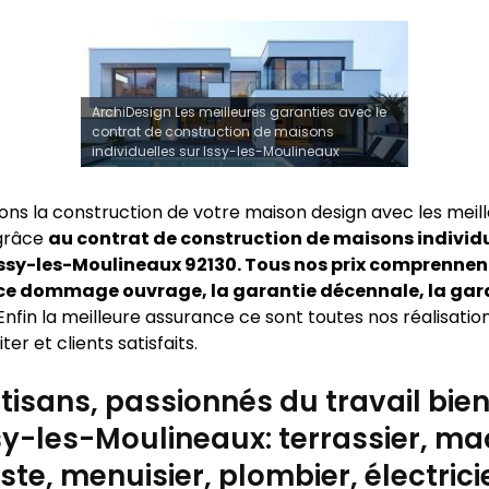
ArchiDesign Les meilleures garanties avec le
contrat de construction de maisons
individuelles sur Issy-les-Moulineaux
sons la construction de votre maison design avec les meil
 grâce
au contrat de construction de maisons individu
ssy-les-Moulineaux 92130. Tous nos prix comprennen
ce dommage ouvrage, la garantie décennale, la gar
Enfin la meilleure assurance ce sont toutes nos réalisatio
ter et clients satisfaits.
tisans, passionnés du travail bien 
sy-les-Moulineaux: terrassier, ma
ste, menuisier, plombier, électrici