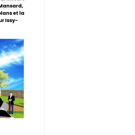
 Mansard,
plans et la
ur Issy-