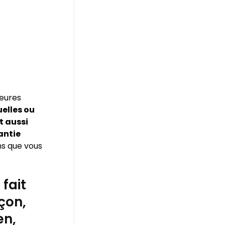
leures
elles ou
t aussi
antie
ns que vous
fait
çon,
en,