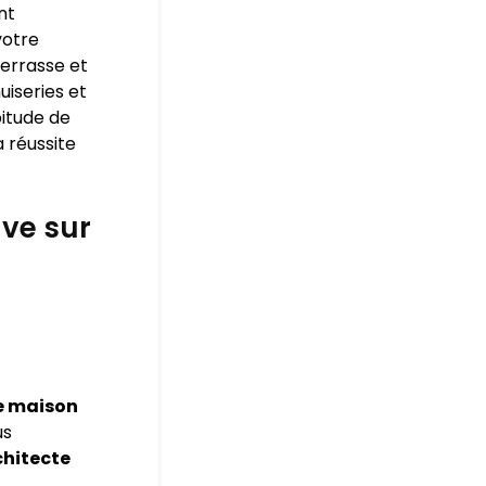
nt
votre
terrasse et
uiseries et
bitude de
 réussite
ve sur
e maison
us
chitecte