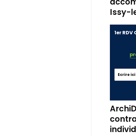
accom
Issy-l
1er RDV 
pr
ArchiD
contra
indivi