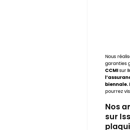
Nous réali
garanties
CCMI
sur
I
l’assuran
biennale.
pourrez visi
Nos ar
sur Is
plaqui