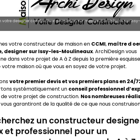
 votre designer constructeur de maison sur mesure d architecte sur Issy-
es votre constructeur de maison en
CCMI
,
maître d oe
e, designer sur Issy-les-Moulineaux
. ArchiDesign vous
 dans votre projet de A à Z depuis la première esquisse 
e votre maison où que vous en soyez de votre projet.
sons
votre premier devis et vos premiers plans en 24/
rtons systématiquement un
conseil professionnel d’ex
 de votre projet de construction.
Nos nombreuses réali
vous garantiront de la qualité de ce que nous construison
herchez un constructeur designe
x et professionnel pour un