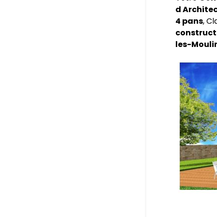
d Archite
4 pans
, C
construct
les-Mouli