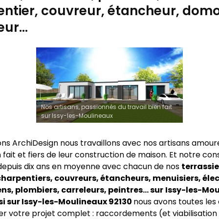
ntier, couvreur, étancheur, domo
eur…
Nos artisans, passionnés du travail bien fait
sur Issy-les-Moulineaux
ns ArchiDesign nous travaillons avec nos artisans amour
n fait et fiers de leur construction de maison. Et notre co
depuis dix ans en moyenne avec chacun de nos
terrassie
harpentiers, couvreurs, étancheurs, menuisiers, élec
s, plombiers, carreleurs, peintres… sur
Issy-les-Mo
si sur Issy-les-Moulineaux 92130
nous avons toutes les
er votre projet complet : raccordements (et viabilisation 