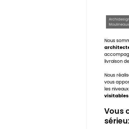
Archidesign
Moulineaux
Nous somm
architect
accompagne
livraison d
Nous réali
vous appo
les niveaux
visitables
Vous c
sérieu