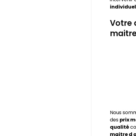
individue
Votre 
maitre
Nous som
des
prix 
qualité
co
maitre d 