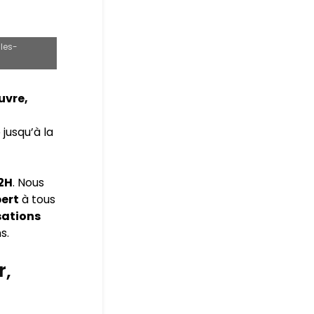
les-
uvre,
jusqu’à la
72H
. Nous
pert
à tous
sations
s.
r,