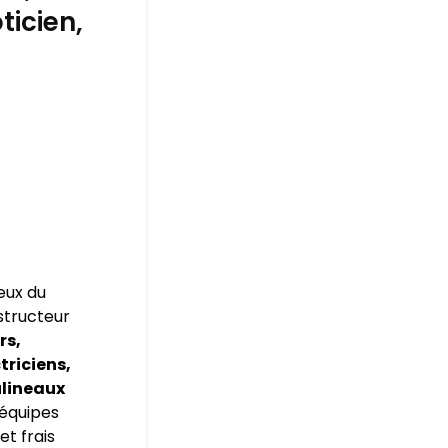
ticien,
eux du
nstructeur
rs,
triciens,
ulineaux
 équipes
et frais