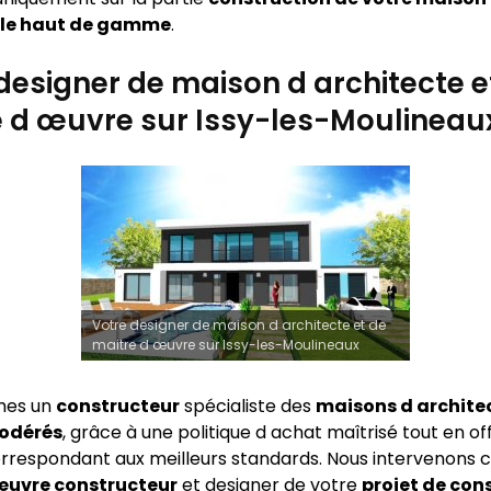
lle haut de gamme
.
designer de maison d architecte e
 d œuvre sur Issy-les-Moulineau
Votre designer de maison d architecte et de
maitre d œuvre sur Issy-les-Moulineaux
mes un
constructeur
spécialiste des
maisons d archite
modérés
, grâce à une politique d achat maîtrisé tout en of
rrespondant aux meilleurs standards. Nous intervenon
œuvre constructeur
et designer de votre
projet de con