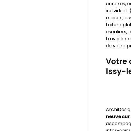
annexes, ea
individuel
maison, os
toiture pla
escaliers, 
travailler
de votre pr
Votre 
Issy-
ArchiDesig
neuve sur
accompagner
intervenir