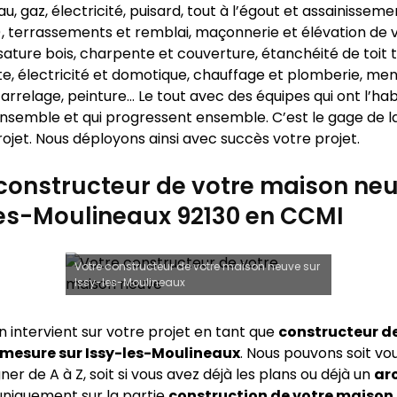
u, gaz, électricité, puisard, tout à l’égout et assainisseme
…), terrassements et remblai, maçonnerie et élévation de 
sature bois, charpente et couverture, étanchéité de toit 
te, électricité et domotique, chauffage et plomberie, men
carrelage, peinture… Le tout avec des équipes qui ont l’ha
 ensemble et qui progressent ensemble. C’est le gage de la
ojet. Nous déployons ainsi avec succès votre projet.
constructeur de votre maison neu
les-Moulineaux 92130 en CCMI
Votre constructeur de votre maison neuve sur
Issy-les-Moulineaux
n intervient sur votre projet en tant que
constructeur d
 mesure sur
Issy-les-Moulineaux
. Nous pouvons soit vo
 de A à Z, soit si vous avez déjà les plans ou déjà un
ar
 uniquement sur la partie
construction de votre maison