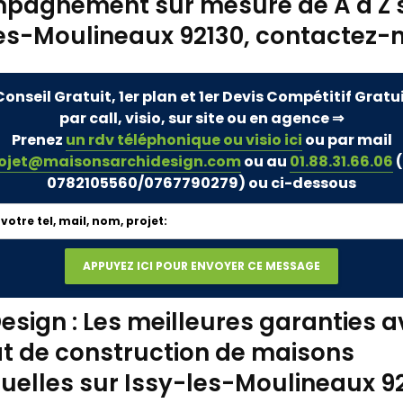
pagnement sur mesure de A à Z 
es-Moulineaux 92130, contactez-
Conseil Gratuit, 1er plan et 1er Devis Compétitif Gratu
par call, visio, sur site ou en agence ⇒
Prenez
un rdv téléphonique ou visio ici
ou par mail
ojet@maisonsarchidesign.com
ou au
01.88.31.66.06
(
0782105560/0767790279)
ou ci-dessous
esign : Les meilleures garanties a
t de construction de maisons
duelles sur Issy-les-Moulineaux 9