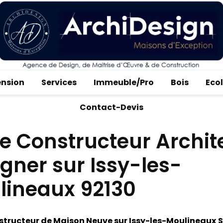
ension
Services
Immeuble/Pro
Bois
Eco
Contact-Devis
e Constructeur Archit
gner sur Issy-les-
lineaux 92130
tructeur de Maison Neuve sur Issy-les-Moulineaux
S