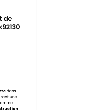
t de
x92130
cte
dans
frant une
s comme
struction