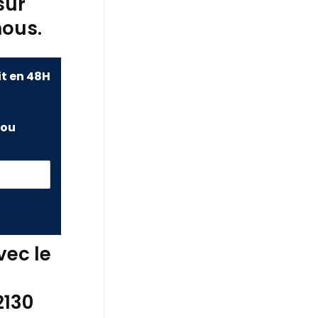
sur
nous.
it en 48H
ou
vec le
2130