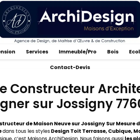
ension
Services
Immeuble/Pro
Bois
Eco
Contact-Devis
e Constructeur Archit
gner sur Jossigny 77
tructeur de Maison Neuve sur Jossigny
Sur Mesure d
e
dans tous les styles
Design Toit Terrasse, Cubique, M
ssique, c’est Maisons ArchiDesign. Nous faisons aussi
les pl