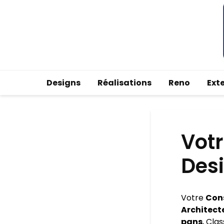
Designs
Réalisations
Reno
Ext
Votr
Desi
Votre
Cons
Architect
pans
, Cla