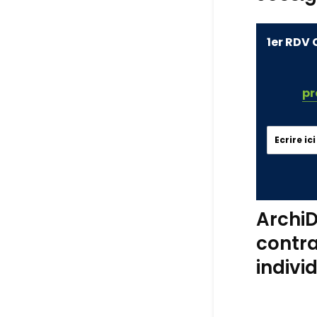
1er RDV 
pr
ArchiD
contra
indivi