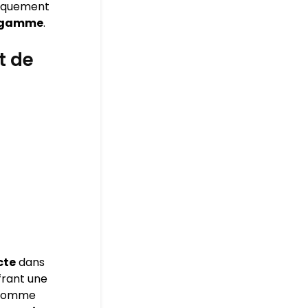
niquement
e gamme
.
t de
cte
dans
frant une
s comme