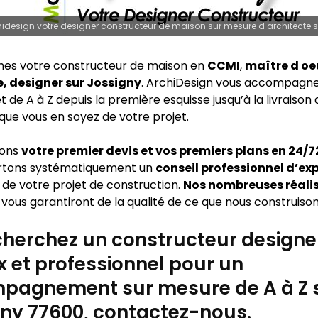
idesign votre designer constructeur de maison sur mesure d architecte 
es votre constructeur de maison en
CCMI
,
maître d oe
e, designer sur Jossigny
. ArchiDesign vous accompagn
t de A à Z depuis la première esquisse jusqu’à la livraison
que vous en soyez de votre projet.
sons
votre premier devis et vos premiers plans en 24/
rtons systématiquement un
conseil professionnel d’ex
 de votre projet de construction.
Nos nombreuses réali
vous garantiront de la qualité de ce que nous construison
herchez un constructeur designe
x et professionnel pour un
pagnement sur mesure de A à Z 
ny 77600, contactez-nous.