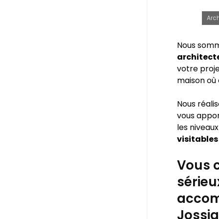
Arch
Nous somm
architect
votre proje
maison où 
Nous réali
vous appo
les niveaux
visitables
Vous c
sérieu
accom
Jossig