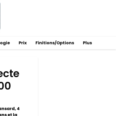
logie
Prix
Finitions/Options
Plus
ecte
600
ansard, 4
ans et la