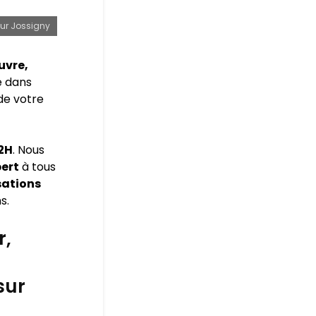
sur Jossigny
uvre,
e dans
 de votre
72H
. Nous
pert
à tous
sations
s.
r,
sur