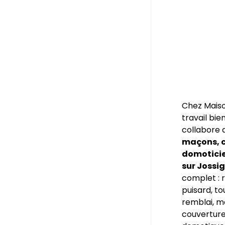
Chez Maiso
travail bie
collabore 
maçons, c
domoticien
sur Jossi
complet : r
puisard, to
remblai, m
couverture,