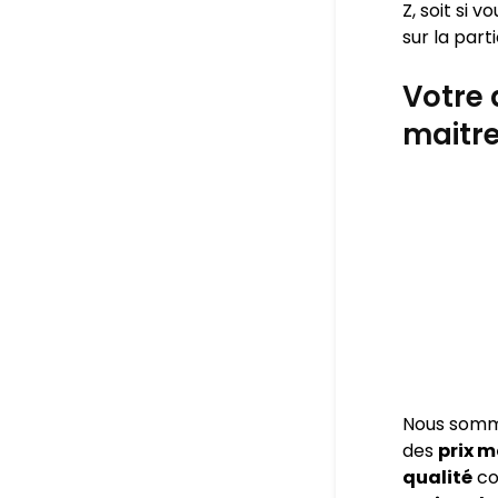
Z, soit si 
sur la part
Votre 
maitr
Nous som
des
prix 
qualité
co