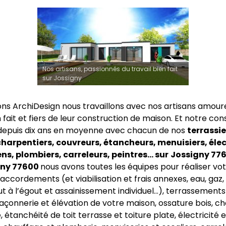
Nos artisans, passionnés du travail bien fait
sur Jossigny
ns ArchiDesign nous travaillons avec nos artisans amour
n fait et fiers de leur construction de maison. Et notre co
depuis dix ans en moyenne avec chacun de nos
terrassie
harpentiers, couvreurs, étancheurs, menuisiers, élec
s, plombiers, carreleurs, peintres… sur
Jossigny 776
gny 77600
nous avons toutes les équipes pour réaliser vot
accordements (et viabilisation et frais annexes, eau, gaz, 
ut à l’égout et assainissement individuel…), terrassements
açonnerie et élévation de votre maison, ossature bois, c
 étanchéité de toit terrasse et toiture plate, électricité e