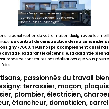
ArchiDesign Les meilleures garanties avec le
contrat de construction de maisons
individuelles sur Jossigny
sons la construction de votre maison design avec les meil
 grâce
au contrat de construction de maisons individu
ossigny 77600. Tous nos prix comprennent aussi l’a
uvrage, la garantie décennale, la garantie bienna
ssurance ce sont toutes nos réalisations que vous pourrez
sfaits.
tisans, passionnés du travail bien 
ssigny: terrassier, maçon, plaquis
ier, plombier, électricien, charpen
ur, étancheur, domoticien, carre