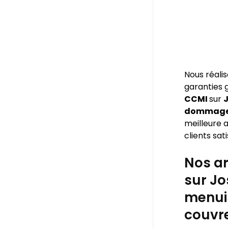
Nous réali
garanties
CCMI
sur
J
dommage o
meilleure a
clients sati
Nos ar
sur Jo
menuis
couvre