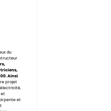
eux du
nstructeur
rs,
triciens,
00. Ainsi
re projet
électricité,
 et
harpente et
t