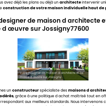
vous avez déjà les plans ou déjà un
architecte
intervenir u
ie
construction de votre maison individuelle haut d
designer de maison d architecte e
e d œuvre sur Jossigny77600
Votre designer de maison d architecte et de
maitre d œuvre sur Jossigny
mes un
constructeur
spécialiste des
maisons d archite
modérés
, grâce à une politique d achat maîtrisé tout en of
rrespondant aux meilleurs standards. Nous intervenon