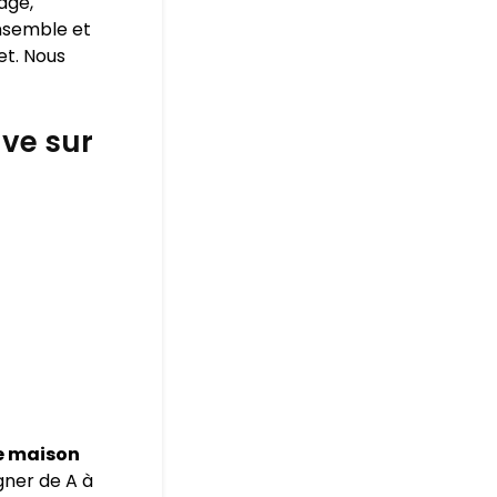
age,
ensemble et
et. Nous
ve sur
e maison
gner de A à