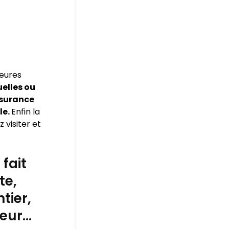
leures
elles ou
ssurance
le.
Enfin la
 visiter et
fait
te,
tier,
leur…