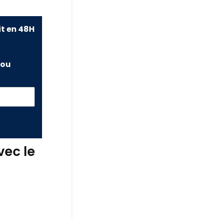
it en 48H
ou
vec le