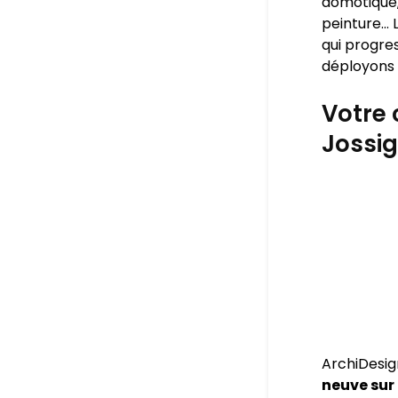
domotique,
peinture… L
qui progres
déployons 
Votre 
Jossi
ArchiDesig
neuve sur